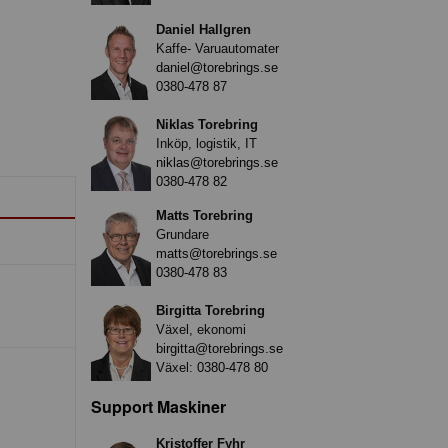
Daniel Hallgren
Kaffe- Varuautomater
daniel@torebrings.se
0380-478 87
Niklas Torebring
Inköp, logistik, IT
niklas@torebrings.se
0380-478 82
Matts Torebring
Grundare
matts@torebrings.se
0380-478 83
Birgitta Torebring
Växel, ekonomi
birgitta@torebrings.se
Växel:
0380-478 80
Support Maskiner
Kristoffer Fyhr