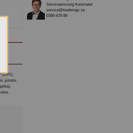
Serviceansvarig Automater
service@torebrings.se
0380-478 88
é, potatis,
prika),
kelse.