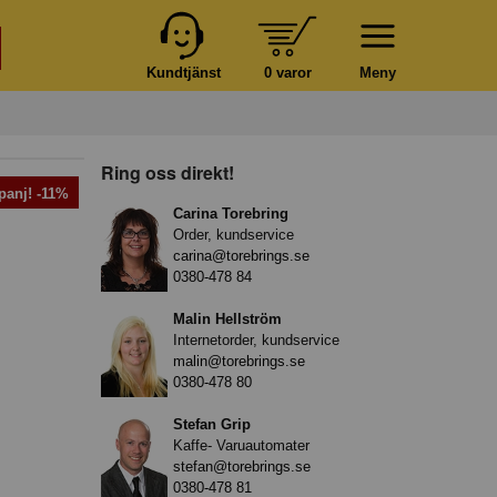
Kundtjänst
0 varor
Meny
Ring oss direkt!
anj! -11%
Carina Torebring
Order, kundservice
carina@torebrings.se
0380-478 84
Malin Hellström
Internetorder, kundservice
malin@torebrings.se
0380-478 80
Stefan Grip
Kaffe- Varuautomater
stefan@torebrings.se
0380-478 81