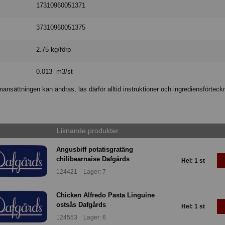
17310960051371
37310960051375
2.75 kg/förp
0.013 m3/st
nsättningen kan ändras, läs därför alltid instruktioner och ingrediensförteck
Liknande produkter
Angusbiff potatisgratäng
chilibearnaise Dafgårds
Hel: 1 st
124421 Lager: 7
Chicken Alfredo Pasta Linguine
ostsås Dafgårds
Hel: 1 st
124553 Lager: 6