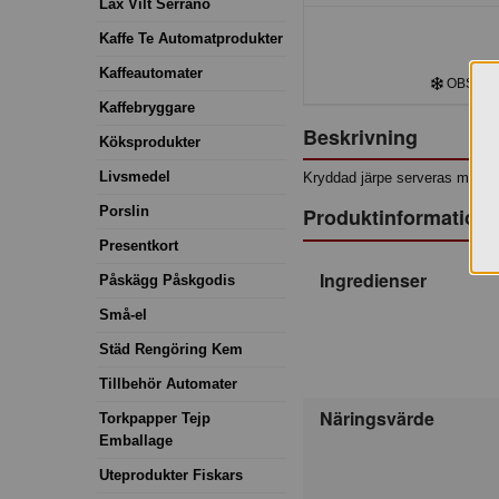
Lax Vilt Serrano
Kaffe Te Automatprodukter
Kaffeautomater
OBS! Frys
Kaffebryggare
Beskrivning
Köksprodukter
Livsmedel
Kryddad järpe serveras med ros
Porslin
Produktinformation
Presentkort
Ingredienser
Påskägg Påskgodis
Små-el
Städ Rengöring Kem
Tillbehör Automater
Näringsvärde
Torkpapper Tejp
Emballage
Uteprodukter Fiskars