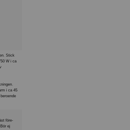
en. Stick
750 W i ca
v
kningen.
ärm i ca 45
t beroende
äst före-
Bör ej