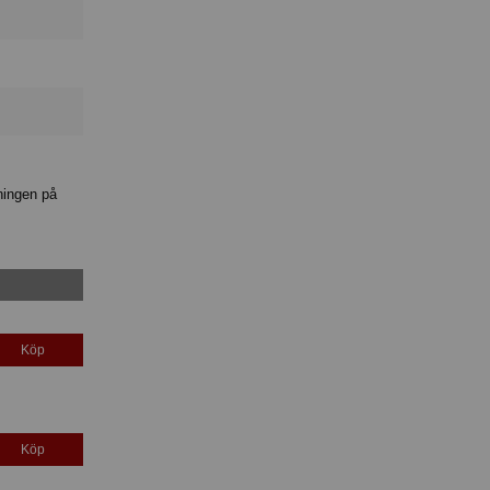
ningen på
Köp
Köp