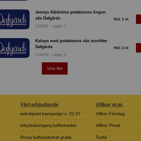
Jennys Kåldolme potatismos lingon
sås Dafgårds
Hel: 1 st
124426 Lager: 1
Kalops med potatismos sås morötter
Dafgårds
Hel: 1 st
124430 Lager: 3
Visa fler
Vårt erbjudande
Villkor m.m.
extratipset kampanjer v. 32-37
Villkor Företag
Inbyteskampanj kaffemaskin
Villkor Privat
Prova kaffeautomat gratis
Turbil