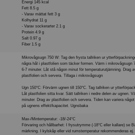
Energi 145 kcal
Fett 8.5 g
- Varav mättat fett 3 g
Kolhydrat 11 g
- Varav sockerarter 2.1 g
Protein 4.9 g
Salt 0.97 g
Fiber 1.5 g
Mikrovågsugn 750 W: Tag den frysta tallriken ur ytterförpackning
några hål i plastfolien som täcker formen. Värm i mikrovågsugn 
6-7 minuter. Låt stå någon minut för temperaturutjämning. Drag a
plastfolien och servera. Tillaga i mikrovågsugn
Ugn 150°C: Förvärm ugnen till 150°C. Tag tallriken ur ytterförpac
Låt plastfolien sitta kvar. Sätt tallriken i nedre delen av ugnen. V
minuter. Drag av plastfolien och servera. Tiden kan variera någo
på ugnens effekt/kapacitet. Ugnsbaka
Max-/Mintemperatur: -18/-24°C
Förvaring och hållbarhet: I frysutrymme (-18°C eller kallare) se B
märkning. I kylskåp eller vid rumstemperatur rekommenderas ej. 