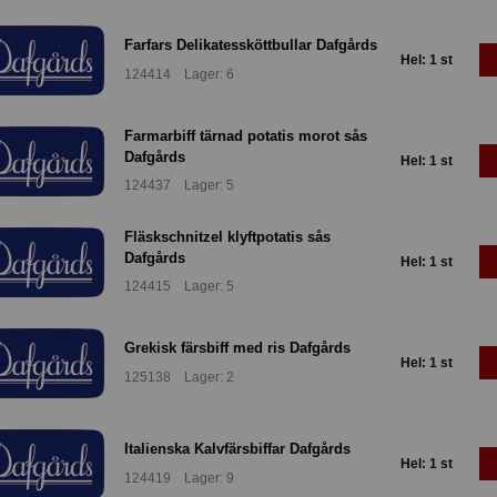
Farfars Delikatessköttbullar Dafgårds
Hel: 1 st
124414 Lager: 6
Farmarbiff tärnad potatis morot sås
Dafgårds
Hel: 1 st
124437 Lager: 5
Fläskschnitzel klyftpotatis sås
Dafgårds
Hel: 1 st
124415 Lager: 5
Grekisk färsbiff med ris Dafgårds
Hel: 1 st
125138 Lager: 2
Italienska Kalvfärsbiffar Dafgårds
Hel: 1 st
124419 Lager: 9