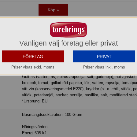
Köp »
vara. Levereras med frystransport, eller hämta själva vid vårt lager i Aneby.
Vänligen välj företag eller privat
tad paprikasås. gult ris och broccoli.
FÖRETAG
PRIVAT
Priser visas exkl. moms
Priser visas inkl. moms
Gult ris (vatten, ris, solros-/rapsolja, salt, gurkmeja), nöt-/griskött* (23%),
broccoli, tomat, grillad röd paprika, lök, vatten, rapsolja, tomatpur
vitt vin (konserveringsmedel E220), kryddor (bl. a. chili, vitlök, pa
vitlök, potatismjöl, socker, persilja, basilika, salt, modifierad stär
*Ursprung: EU.
Basmängdsdeklaration: 100 Gram
Näringsvärden:
Energi 605 kJ