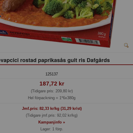
vapcici rostad paprikasås gult ris Dafgårds
125137
187,72 kr
(Tidigare pris: 209,80 kr)
Hel förpackning =
1*6x380g
Jmf.pris:
82,33
kr/kg (31,29 kr/st)
(Tidigare jmf.pris: 92,02 kr/kg)
Kampanjinfo »
Lager: 1 förp.