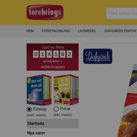
HEM
FÖRETAGSKUND
LIVSMEDEL
DAFGÅRDS ENPOR
Just nu finns
0
1
4
1
8
2
produkter i
webbshoppen
Privat
Företag
(inkl. moms)
(exkl. moms)
Startsida
Nya varor