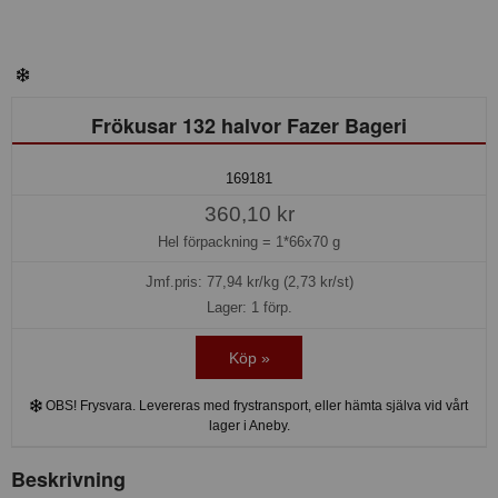
Frökusar 132 halvor Fazer Bageri
169181
360,10 kr
Hel förpackning =
1*66x70 g
Jmf.pris:
77,94
kr/kg (2,73 kr/st)
Lager: 1 förp.
Köp »
OBS! Frysvara. Levereras med frystransport, eller hämta själva vid vårt
lager i Aneby.
Beskrivning