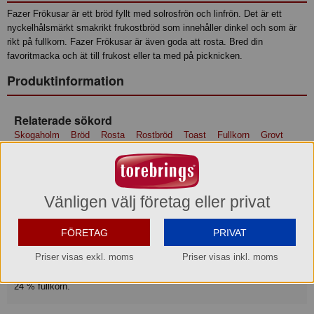
Fazer Frökusar är ett bröd fyllt med solrosfrön och linfrön. Det är ett
nyckelhålsmärkt smakrikt frukostbröd som innehåller dinkel och som är
rikt på fullkorn. Fazer Frökusar är även goda att rosta. Bred din
favoritmacka och ät till frukost eller ta med på picknicken.
Produktinformation
Relaterade sökord
Skogaholm
Bröd
Rosta
Rostbröd
Toast
Fullkorn
Grovt
Bröd
Nyckelhål
Frukost
Utflykt
Picknick
Picnic
Macka
Frö
Fröer
Sverige
Svenskt
Pålägg
Solrosfrö
Linfrö
Dinkel
Fröbröd
Fullkornsbröd
Vänligen välj företag eller privat
Ingredienser
VETEmjöl, vatten, fullkornsmjöl av VETE, solrosfrö 8 %,
dinkelVETEmjöl 7,5 %, linfrö 3 %, jäst, sirap, dinkelVETEflingor 2 %,
FÖRETAG
PRIVAT
skållat fulkornsRÅGmjöl, malt av KORN, salt, malt av RÅG,
Priser visas exkl. moms
Priser visas inkl. moms
VETEgluten, stabiliseringsmedel (guarkärnmjöl), konserveringsmedel
(sorbinsyra), mjölbehandlingsmedel (askorbinsyra). Brödet innehåller
24 % fullkorn.