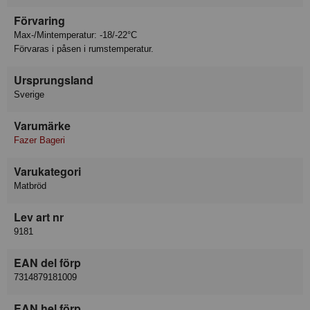
Förvaring
Max-/Mintemperatur: -18/-22°C
Förvaras i påsen i rumstemperatur.
Ursprungsland
Sverige
Varumärke
Fazer Bageri
Varukategori
Matbröd
Lev art nr
9181
EAN del förp
7314879181009
EAN hel förp