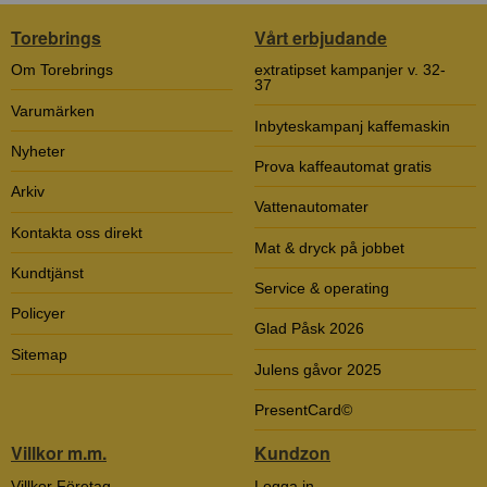
Torebrings
Vårt erbjudande
Om Torebrings
extratipset kampanjer v. 32-
37
Varumärken
Inbyteskampanj kaffemaskin
Nyheter
Prova kaffeautomat gratis
Arkiv
Vattenautomater
Kontakta oss direkt
Mat & dryck på jobbet
Kundtjänst
Service & operating
Policyer
Glad Påsk 2026
Sitemap
Julens gåvor 2025
PresentCard©
Villkor m.m.
Kundzon
Villkor Företag
Logga in