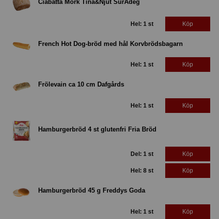
Ciabatta Mörk Tina&Njut SurÅdeg
Hel: 1 st
Köp
French Hot Dog-bröd med hål Korvbrödsbagarn
Hel: 1 st
Köp
Frölevain ca 10 cm Dafgårds
Hel: 1 st
Köp
Hamburgerbröd 4 st glutenfri Fria Bröd
Del: 1 st
Köp
Hel: 8 st
Köp
Hamburgerbröd 45 g Freddys Goda
Hel: 1 st
Köp