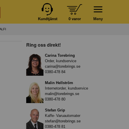
Kundtjänst
0 varor
Meny
ALFI
Ring oss direkt!
Carina Torebring
Order, kundservice
carina@torebrings.se
0380-478 84
Malin Hellström
Internetorder, kundservice
malin@torebrings.se
0380-478 80
Stefan Grip
Kaffe- Varuautomater
stefan@torebrings.se
0380-478 81