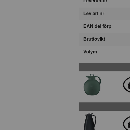
Leverantör
Lev art nr
EAN del förp
Bruttovikt
Volym