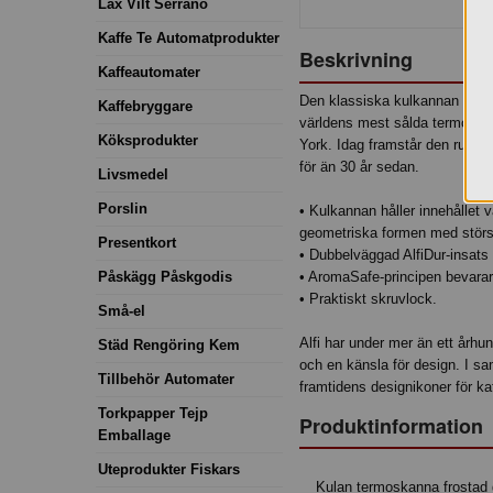
Lax Vilt Serrano
Kaffe Te Automatprodukter
Beskrivning
Kaffeautomater
Den klassiska kulkannan har 
Kaffebryggare
världens mest sålda termos oc
Köksprodukter
York. Idag framstår den runda
för än 30 år sedan.
Livsmedel
Porslin
• Kulkannan håller innehållet v
geometriska formen med störs
Presentkort
• Dubbelväggad AlfiDur-insats
Påskägg Påskgodis
• AromaSafe-principen bevarar
• Praktiskt skruvlock.
Små-el
Alfi har under mer än ett århu
Städ Rengöring Kem
och en känsla för design. I s
Tillbehör Automater
framtidens designikoner för kaf
Torkpapper Tejp
Produktinformation
Emballage
Uteprodukter Fiskars
Kulan termoskanna frostad gr