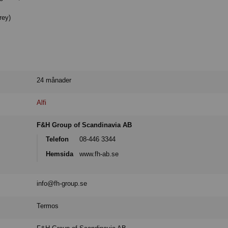
rey)
24 månader
Alfi
F&H Group of Scandinavia AB
Telefon
08-446 3344
Hemsida
www.fh-ab.se
info@fh-group.se
Termos