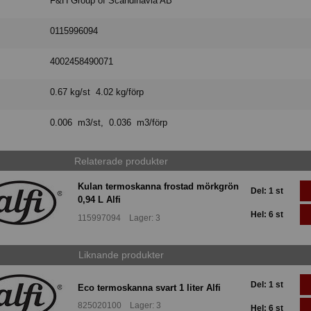
F&H Group of Scandinavia AB
0115996094
4002458490071
0.67 kg/st 4.02 kg/förp
0.006 m3/st, 0.036 m3/förp
Relaterade produkter
Kulan termoskanna frostad mörkgrön
Del: 1 st
0,94 L Alfi
Hel: 6 st
115997094 Lager: 3
Liknande produkter
Del: 1 st
Eco termoskanna svart 1 liter Alfi
825020100 Lager: 3
Hel: 6 st