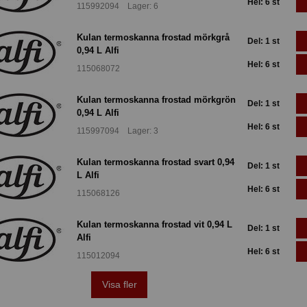
Hel: 6 st
115992094 Lager: 6
Kulan termoskanna frostad mörkgrå
Del: 1 st
0,94 L Alfi
Hel: 6 st
115068072
Kulan termoskanna frostad mörkgrön
Del: 1 st
0,94 L Alfi
Hel: 6 st
115997094 Lager: 3
Kulan termoskanna frostad svart 0,94
Del: 1 st
L Alfi
Hel: 6 st
115068126
Kulan termoskanna frostad vit 0,94 L
Del: 1 st
Alfi
Hel: 6 st
115012094
Visa fler