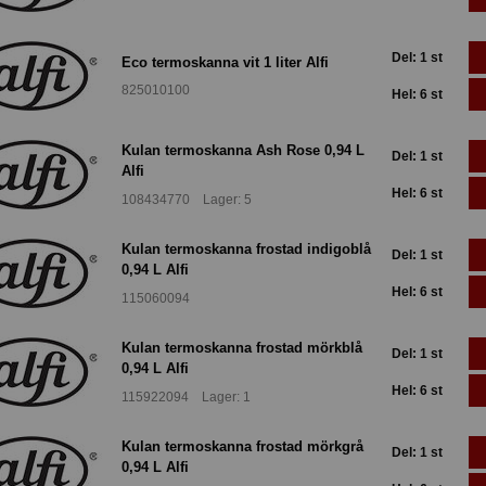
Del: 1 st
Eco termoskanna vit 1 liter Alfi
825010100
Hel: 6 st
Kulan termoskanna Ash Rose 0,94 L
Del: 1 st
Alfi
Hel: 6 st
108434770 Lager: 5
Kulan termoskanna frostad indigoblå
Del: 1 st
0,94 L Alfi
Hel: 6 st
115060094
Kulan termoskanna frostad mörkblå
Del: 1 st
0,94 L Alfi
Hel: 6 st
115922094 Lager: 1
Kulan termoskanna frostad mörkgrå
Del: 1 st
0,94 L Alfi