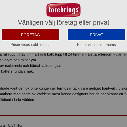
Vänligen välj företag eller privat
designats av Ole Palsby 1985 och gav den namnet Modern Classic No. 1. Ku
h har vunnit flera utmärkelser samt är utställd på Museum of Modern Art (
FÖRETAG
PRIVAT
 klassikern som elegant, modern och estetiskt fängslande. Precis som när de
Priser visas exkl. moms
Priser visas inkl. moms
armt (upp till 12 timmar) och kallt (upp till 24 timmar). Detta eftersom kulan ä
t volym och minst yta.
 av isolerande och härdat vakuumglas.
 kaffets runda smak.
ndrade varit den okrönte kungen av termosar tack vare gediget hantverk, visio
amarbete med några av världens mest kända designers har de har skapat ett fle
febord i hela världen.
å - 0,94 liter