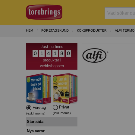
HEM
FÖRETAGSKUND
KÖKSPRODUKTER
ALFI TERM
Just nu finns
0
1
4
1
8
0
produkter i
webbshoppen
Privat
Företag
(inkl. moms)
(exkl. moms)
Startsida
Nya varor