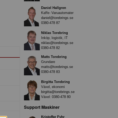
Daniel Hallgren
Kaffe- Varuautomater
daniel@torebrings.se
0380-478 87
Niklas Torebring
Inköp, logistik, IT
niklas@torebrings.se
0380-478 82
Matts Torebring
Grundare
matts@torebrings.se
0380-478 83
Birgitta Torebring
Växel, ekonomi
birgitta@torebrings.se
Växel:
0380-478 80
Support Maskiner
Kristoffer Fyhr