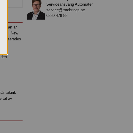
Serviceansvarig Automater
service@torebrings.se
0380-478 88
lkannan är
MOMA) i New
n lanserades
r den
när teknik
rtal av