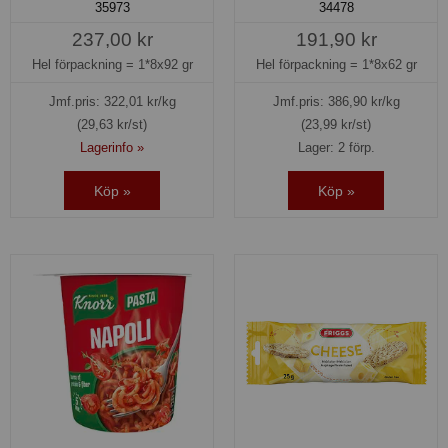
35973
34478
237,00 kr
191,90 kr
Hel förpackning =
1*8x92 gr
Hel förpackning =
1*8x62 gr
Jmf.pris:
322,01
kr/kg
Jmf.pris:
386,90
kr/kg
(29,63 kr/st)
(23,99 kr/st)
Lagerinfo »
Lager: 2 förp.
Köp »
Köp »