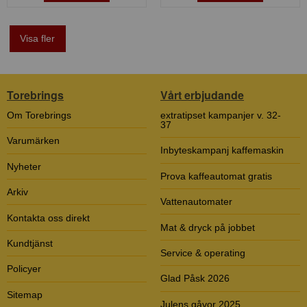
Visa fler
Torebrings
Vårt erbjudande
Om Torebrings
extratipset kampanjer v. 32-
37
Varumärken
Inbyteskampanj kaffemaskin
Nyheter
Prova kaffeautomat gratis
Arkiv
Vattenautomater
Kontakta oss direkt
Mat & dryck på jobbet
Kundtjänst
Service & operating
Policyer
Glad Påsk 2026
Sitemap
Julens gåvor 2025