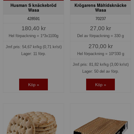
Husman S knäckebröd
Krögarens Måltidsknäcke
Wasa
Wasa
428591
70237
180,40 kr
27,00 kr
Hel förpackning =
1*3x1100g
Del av förpackning =
330 g
270,00 kr
Jmf.pris:
54,67
kr/kg
(0,71 kr/st)
Lager: 11 förp.
Hel förpackning =
10*330 g
Jmf.pris:
81,82
kr/kg
(3,00 kr/st)
Lager: 50 del av förp.
Köp »
Köp »