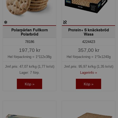
Polarpärlan Fullkorn
Protein+ S knäckebröd
Polarbröd
Wasa
78186
4224423
197,70 kr
357,00 kr
Hel förpackning =
1*112x38g
Hel förpackning =
1*3x1240g
Jmf.pris:
47,07
kr/kg
(1,77 kr/st)
Jmf.pris:
95,97
kr/kg
(1,35 kr/st)
Lager: 7 förp.
Lagerinfo »
Köp »
Köp »