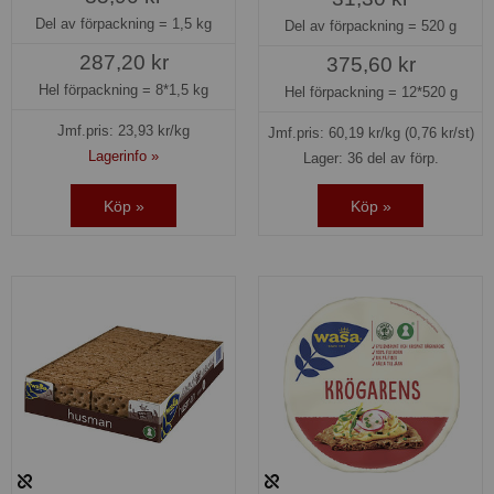
Del av förpackning =
1,5 kg
Del av förpackning =
520 g
287,20 kr
375,60 kr
Hel förpackning =
8*1,5 kg
Hel förpackning =
12*520 g
Jmf.pris:
23,93
kr/kg
Jmf.pris:
60,19
kr/kg
(0,76 kr/st)
Lagerinfo »
Lager: 36 del av förp.
Köp »
Köp »