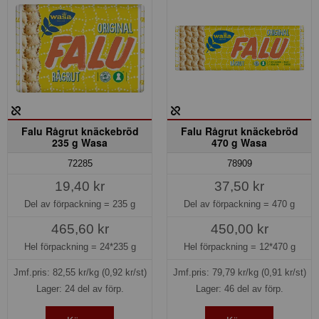
Falu Rågrut knäckebröd
Falu Rågrut knäckebröd
235 g Wasa
470 g Wasa
72285
78909
19,40 kr
37,50 kr
Del av förpackning =
235 g
Del av förpackning =
470 g
465,60 kr
450,00 kr
Hel förpackning =
24*235 g
Hel förpackning =
12*470 g
Jmf.pris:
82,55
kr/kg
(0,92 kr/st)
Jmf.pris:
79,79
kr/kg
(0,91 kr/st)
Lager: 24 del av förp.
Lager: 46 del av förp.