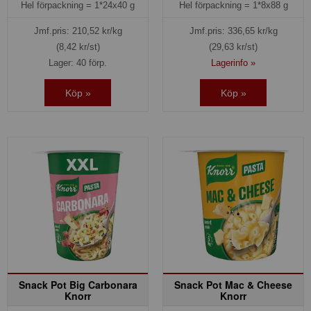
Hel förpackning =
1*24x40 g
Hel förpackning =
1*8x88 g
Jmf.pris:
210,52
kr/kg
Jmf.pris:
336,65
kr/kg
(8,42 kr/st)
(29,63 kr/st)
Lager: 40 förp.
Lagerinfo »
Köp »
Köp »
Snack Pot Big Carbonara
Snack Pot Mac & Cheese
Knorr
Knorr