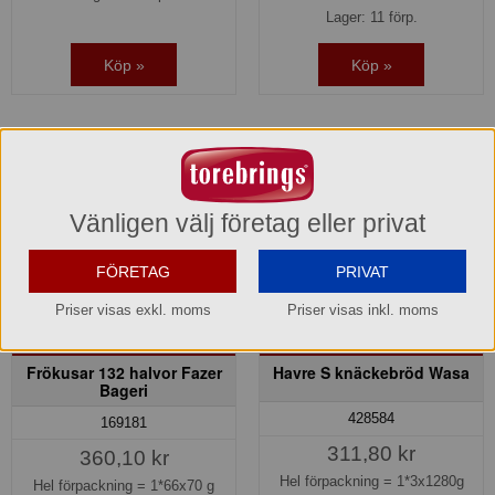
Lager: 11 förp.
Köp »
Köp »
Vänligen välj företag eller privat
FÖRETAG
PRIVAT
Priser visas exkl. moms
Priser visas inkl. moms
Frökusar 132 halvor Fazer
Havre S knäckebröd Wasa
Bageri
428584
169181
311,80 kr
360,10 kr
Hel förpackning =
1*3x1280g
Hel förpackning =
1*66x70 g