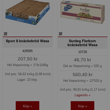
Sport S knäckebröd Wasa
Surdeg Flerkorn
knäckebröd Wasa
428585
10728
207,50 kr
46,70 kr
Hel förpackning =
1*3x1180g
Del av förpackning =
520 g
560,40 kr
Jmf.pris:
58,62
kr/kg
(0,88 kr/st)
Lager: 23 förp.
Hel förpackning =
12*520 g
Jmf.pris:
89,81
kr/kg
(1,17 kr/st)
Lagerinfo »
Köp »
Köp »