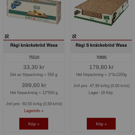
Rågi knäckebröd Wasa
Rågi S knäckebröd Wasa
75510
70885
33,30 kr
179,80 kr
Del av förpackning =
550 g
Hel förpackning =
1*3x1250g
399,60 kr
Jmf.pris:
47,95
kr/kg
(0,60 kr/st)
Hel förpackning =
12*550 g
Lager: 18 förp.
Jmf.pris:
60,55
kr/kg
(0,69 kr/st)
Lagerinfo »
Köp »
Köp »