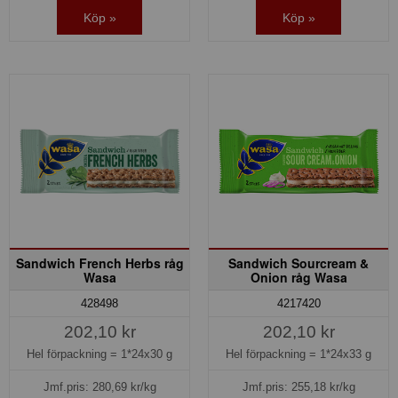
Köp »
Köp »
Sandwich French Herbs råg
Sandwich Sourcream &
Wasa
Onion råg Wasa
428498
4217420
202,10 kr
202,10 kr
Hel förpackning =
1*24x30 g
Hel förpackning =
1*24x33 g
Jmf.pris:
280,69
kr/kg
Jmf.pris:
255,18
kr/kg