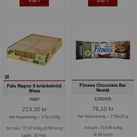
Köp »
Köp »
Fitness Chocolate Bar
Falu Rågrut S knäckebröd
Nestlé
Wasa
12282435
70887
79,10 kr
223,30 kr
Hel förpackning =
1*16x23 g
Hel förpackning =
1*3x1020g
Jmf.pris:
214,95
kr/kg
Jmf.pris:
72,97
kr/kg
(0,88 kr/st)
(4,94 kr/st)
Lager: 16 förp.