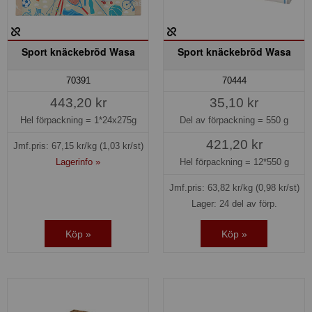
Sport knäckebröd Wasa
Sport knäckebröd Wasa
70391
70444
443,20 kr
35,10 kr
Hel förpackning =
1*24x275g
Del av förpackning =
550 g
421,20 kr
Jmf.pris:
67,15
kr/kg
(1,03 kr/st)
Lagerinfo »
Hel förpackning =
12*550 g
Jmf.pris:
63,82
kr/kg
(0,98 kr/st)
Lager: 24 del av förp.
Köp »
Köp »