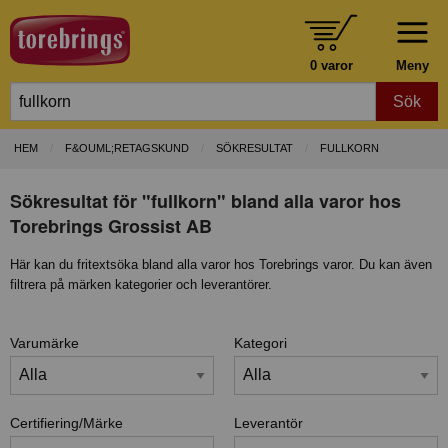
0 varor
Meny
Sök
HEM
F&OUML;RETAGSKUND
SÖKRESULTAT
FULLKORN
Sökresultat för "fullkorn" bland alla varor hos
Torebrings Grossist AB
Här kan du fritextsöka bland alla varor hos Torebrings varor. Du kan även
filtrera på märken kategorier och leverantörer.
Varumärke
Kategori
Certifiering/Märke
Leverantör