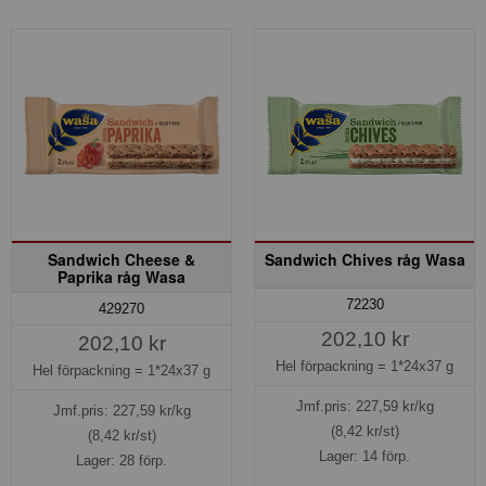
Sandwich Cheese &
Sandwich Chives råg Wasa
Paprika råg Wasa
72230
429270
202,10 kr
202,10 kr
Hel förpackning =
1*24x37 g
Hel förpackning =
1*24x37 g
Jmf.pris:
227,59
kr/kg
Jmf.pris:
227,59
kr/kg
(8,42 kr/st)
(8,42 kr/st)
Lager: 14 förp.
Lager: 28 förp.