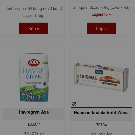
Jmf.pris:
81,20
kr/kg
(1,42 kr/st)
Jmf.pris:
77,94
kr/kg
(2,73 kr/st)
Lagerinfo »
Lager: 1 förp.
Köp »
Köp »
Havregryn Axa
Husman knäckebröd Wasa
100377
70794
35,90 kr
31,30 kr