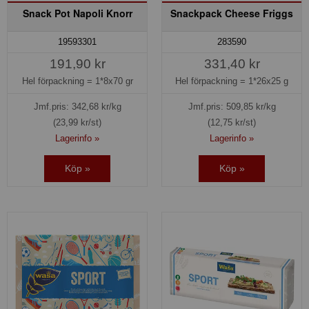
Snack Pot Napoli Knorr
Snackpack Cheese Friggs
19593301
283590
191,90 kr
331,40 kr
Hel förpackning =
1*8x70 gr
Hel förpackning =
1*26x25 g
Jmf.pris:
342,68
kr/kg
Jmf.pris:
509,85
kr/kg
(23,99 kr/st)
(12,75 kr/st)
Lagerinfo »
Lagerinfo »
Köp »
Köp »