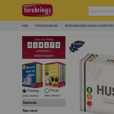
HEM
FÖRETAGSKUND
BRÖD BAKVERK KAKOR KONDITORI
Just nu finns
0
1
4
1
7
9
produkter i
webbshoppen
Privat
Företag
(inkl. moms)
(exkl. moms)
Startsida
Nya varor