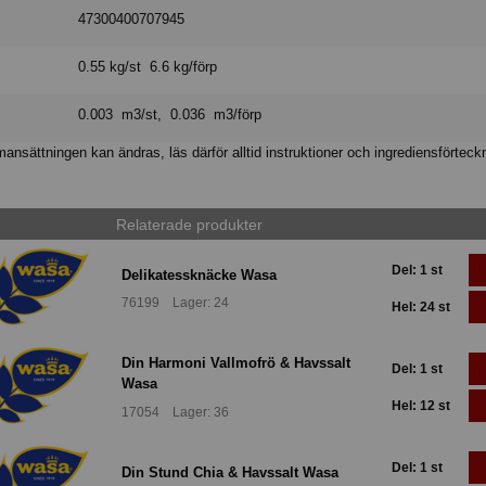
47300400707945
0.55 kg/st 6.6 kg/förp
0.003 m3/st, 0.036 m3/förp
nsättningen kan ändras, läs därför alltid instruktioner och ingrediensförteck
Relaterade produkter
Del: 1 st
Delikatessknäcke Wasa
76199 Lager: 24
Hel: 24 st
Din Harmoni Vallmofrö & Havssalt
Del: 1 st
Wasa
Hel: 12 st
17054 Lager: 36
Del: 1 st
Din Stund Chia & Havssalt Wasa