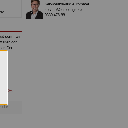
Serviceansvarig Automater
service@torebrings.se
et.
0380-478 88
ept som från
 smaken och
mer. Det
jöl
alt 100%
produkt.