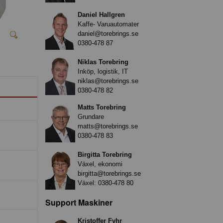
Daniel Hallgren
Kaffe- Varuautomater
daniel@torebrings.se
0380-478 87
Niklas Torebring
Inköp, logistik, IT
niklas@torebrings.se
0380-478 82
Matts Torebring
Grundare
matts@torebrings.se
0380-478 83
Birgitta Torebring
Växel, ekonomi
birgitta@torebrings.se
Växel:
0380-478 80
Support Maskiner
Kristoffer Fyhr