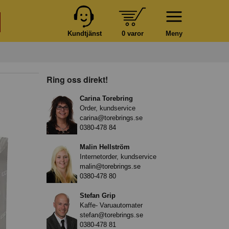
Kundtjänst
0 varor
Meny
Ring oss direkt!
Carina Torebring
Order, kundservice
carina@torebrings.se
0380-478 84
Malin Hellström
Internetorder, kundservice
malin@torebrings.se
0380-478 80
Stefan Grip
Kaffe- Varuautomater
stefan@torebrings.se
0380-478 81