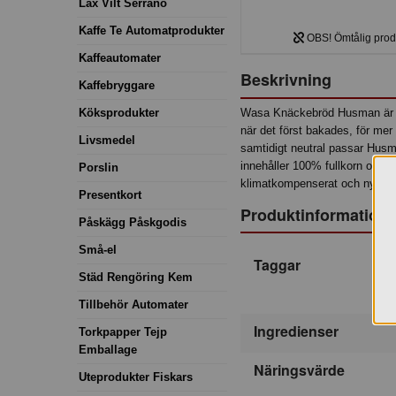
Lax Vilt Serrano
Kaffe Te Automatprodukter
OBS! Ömtålig produk
Kaffeautomater
Beskrivning
Kaffebryggare
Köksprodukter
Wasa Knäckebröd Husman är vå
när det först bakades, för mer
Livsmedel
samtidigt neutral passar Husm
innehåller 100% fullkorn och 
Porslin
klimatkompenserat och nyckel
Presentkort
Produktinformation
Påskägg Påskgodis
Små-el
Taggar
Städ Rengöring Kem
Tillbehör Automater
Ingredienser
Torkpapper Tejp
Emballage
Näringsvärde
Uteprodukter Fiskars