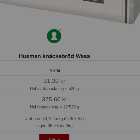
Husman knäckebröd Wasa
70794
31,30 kr
Del av förpackning =
520 g
375,60 kr
Hel förpackning =
12*520 g
Jmf.pris:
60,19
kr/kg (0,76 kr/st)
Lager: 36 del av förp.
Köp »