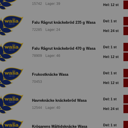
15742 Lager: 39
Hel: 12 st
Del: 1 st
Falu Rågrut knäckebröd 235 g Wasa
72285 Lager: 24
Hel: 24 st
Del: 1 st
Falu Rågrut knäckebröd 470 g Wasa
78909 Lager: 46
Hel: 12 st
Del: 1 st
Frukostknäcke Wasa
70453
Hel: 12 st
Del: 1 st
Havreknäcke knäckebröd Wasa
12544 Lager: 40
Hel: 24 st
Del: 1 st
Krögarens Måltidsknäcke Wasa