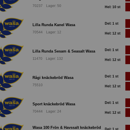
70237 Lager: 50
Hel: 10 st
Del: 1 st
Lilla Runda Kanel Wasa
70544 Lager: 12
Hel: 12 st
Del: 1 st
Lilla Runda Sesam & Seasalt Wasa
11470 Lager: 132
Hel: 12 st
Del: 1 st
Rågi knäckebröd Wasa
75510
Hel: 12 st
Del: 1 st
Sport knäckebröd Wasa
70444 Lager: 24
Hel: 12 st
Wasa 100 Frön & Havssalt knäckebröd
Del: 1 st