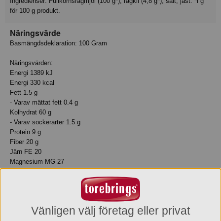
Ingredienser: Fullkornsrågmjöl (100 g*), rågkli (4,8 g*), salt, jäst. *i g
för 100 g produkt.
Näringsvärde
Basmängdsdeklaration: 100 Gram
Näringsvärden:
Energi 1389 kJ
Energi 330 kcal
Fett 1.5 g
- Varav mättat fett 0.4 g
Kolhydrat 60 g
- Varav sockerarter 1.5 g
Protein 9 g
Fiber 20 g
Järn FE 20
Magnesium MG 27
Zink ZN 23
Salt 1.2 g
Allergiinfo
Vänligen välj företag eller privat
Innehåller: Råg