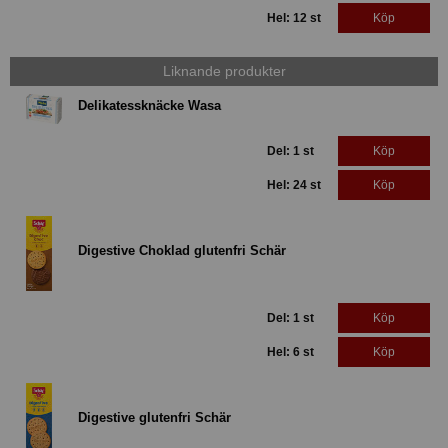
Hel: 12 st
Köp
Liknande produkter
Delikatessknäcke Wasa
Del: 1 st
Köp
Hel: 24 st
Köp
Digestive Choklad glutenfri Schär
Del: 1 st
Köp
Hel: 6 st
Köp
Digestive glutenfri Schär