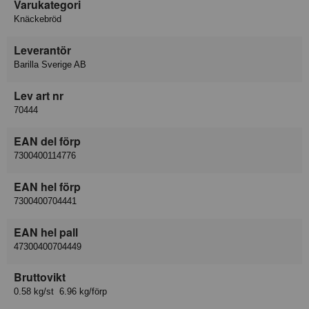
Varukategori
Knäckebröd
Leverantör
Barilla Sverige AB
Lev art nr
70444
EAN del förp
7300400114776
EAN hel förp
7300400704441
EAN hel pall
47300400704449
Bruttovikt
0.58 kg/st 6.96 kg/förp