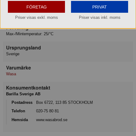
FÖRETAG
PRIVAT
Innehåller:
Produkten innehåller det angivna allergenet.
Priser visas exkl. moms
Priser visas inkl. moms
Förvaring
Max-/Mintemperatur: 25/°C
Ursprungsland
Sverige
Varumärke
Wasa
Konsumentkontakt
Barilla Sverige AB
Postadress
Box 6722, 113 85 STOCKHOLM
Telefon
020-75 80 81
Hemsida
www.wasabrod.se