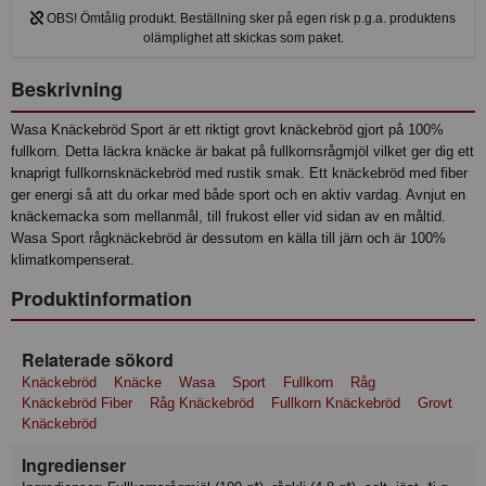
OBS! Ömtålig produkt. Beställning sker på egen risk p.g.a. produktens
olämplighet att skickas som paket.
Beskrivning
Wasa Knäckebröd Sport är ett riktigt grovt knäckebröd gjort på 100%
fullkorn. Detta läckra knäcke är bakat på fullkornsrågmjöl vilket ger dig ett
knaprigt fullkornsknäckebröd med rustik smak. Ett knäckebröd med fiber
ger energi så att du orkar med både sport och en aktiv vardag. Avnjut en
knäckemacka som mellanmål, till frukost eller vid sidan av en måltid.
Wasa Sport rågknäckebröd är dessutom en källa till järn och är 100%
klimatkompenserat.
Produktinformation
Relaterade sökord
Knäckebröd
Knäcke
Wasa
Sport
Fullkorn
Råg
Knäckebröd Fiber
Råg Knäckebröd
Fullkorn Knäckebröd
Grovt
Knäckebröd
Ingredienser