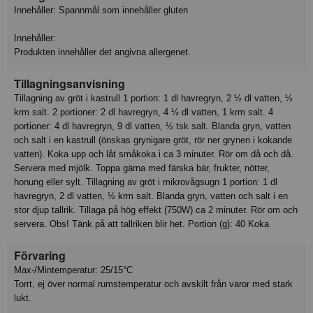
Innehåller: Spannmål som innehåller gluten
Innehåller:
Produkten innehåller det angivna allergenet.
Tillagningsanvisning
Tillagning av gröt i kastrull 1 portion: 1 dl havregryn, 2 ½ dl vatten, ½
krm salt. 2 portioner: 2 dl havregryn, 4 ½ dl vatten, 1 krm salt. 4
portioner: 4 dl havregryn, 9 dl vatten, ½ tsk salt. Blanda gryn, vatten
och salt i en kastrull (önskas grynigare gröt, rör ner grynen i kokande
vatten). Koka upp och låt småkoka i ca 3 minuter. Rör om då och då.
Servera med mjölk. Toppa gärna med färska bär, frukter, nötter,
honung eller sylt. Tillagning av gröt i mikrovågsugn 1 portion: 1 dl
havregryn, 2 dl vatten, ½ krm salt. Blanda gryn, vatten och salt i en
stor djup tallrik. Tillaga på hög effekt (750W) ca 2 minuter. Rör om och
servera. Obs! Tänk på att tallriken blir het. Portion (g): 40 Koka
Förvaring
Max-/Mintemperatur: 25/15°C
Torrt, ej över normal rumstemperatur och avskilt från varor med stark
lukt.