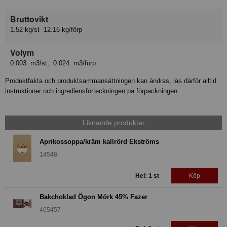
Bruttovikt
1.52 kg/st 12.16 kg/förp
Volym
0.003 m3/st, 0.024 m3/förp
Produktfakta och produktsammansättningen kan ändras, läs därför alltid
instruktioner och ingrediensförteckningen på förpackningen.
Liknande produkter
Aprikossoppa/kräm kallrörd Ekströms
14548
Hel: 1 st
Köp
Bakchoklad Ögon Mörk 45% Fazer
405457