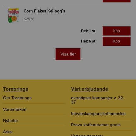
Corn Flakes Kellogg´s
52576
Del: 1 st
Köp
Hel: 6 st
Köp
Visa fler
Torebrings
Vårt erbjudande
Om Torebrings
extratipset kampanjer v. 32-
37
Varumärken
Inbyteskampanj kaffemaskin
Nyheter
Prova kaffeautomat gratis
Arkiv