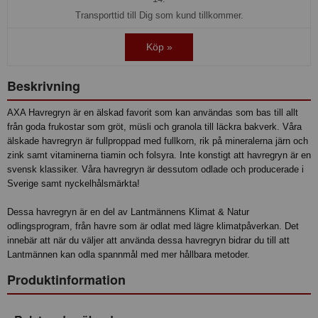
Transporttid till Dig som kund tillkommer.
Köp »
Beskrivning
AXA Havregryn är en älskad favorit som kan användas som bas till allt
från goda frukostar som gröt, müsli och granola till läckra bakverk. Våra
älskade havregryn är fullproppad med fullkorn, rik på mineralerna järn och
zink samt vitaminerna tiamin och folsyra. Inte konstigt att havregryn är en
svensk klassiker. Våra havregryn är dessutom odlade och producerade i
Sverige samt nyckelhålsmärkta!
Dessa havregryn är en del av Lantmännens Klimat & Natur
odlingsprogram, från havre som är odlat med lägre klimatpåverkan. Det
innebär att när du väljer att använda dessa havregryn bidrar du till att
Lantmännen kan odla spannmål med mer hållbara metoder.
Produktinformation