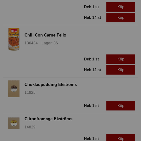
Del: 1 st
Köp
Hel: 14 st
Köp
Chili Con Carne Felix
136434 Lager: 36
Del: 1 st
Köp
Hel: 12 st
Köp
Chokladpudding Ekströms
11825
Hel: 1 st
Köp
Citronfromage Ekströms
14829
Hel: 1 st
Köp