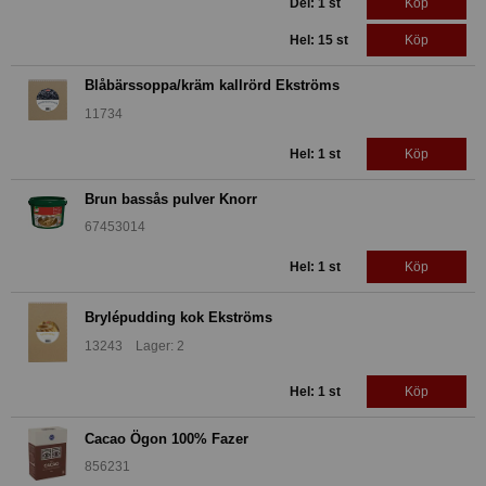
Del: 1 st
Köp
Hel: 15 st
Köp
Blåbärssoppa/kräm kallrörd Ekströms
11734
Hel: 1 st
Köp
Brun bassås pulver Knorr
67453014
Hel: 1 st
Köp
Brylépudding kok Ekströms
13243 Lager: 2
Hel: 1 st
Köp
Cacao Ögon 100% Fazer
856231