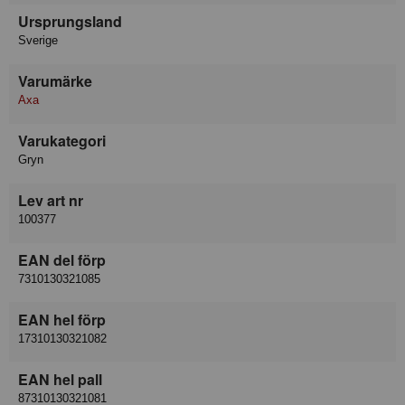
Ursprungsland
Sverige
Varumärke
Axa
Varukategori
Gryn
Lev art nr
100377
EAN del förp
7310130321085
EAN hel förp
17310130321082
EAN hel pall
87310130321081