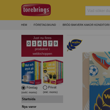
HEM
FÖRETAGSKUND
BRÖD BAKVERK KAKOR KONDITORI
Just nu finns
0
1
4
1
7
9
produkter i
webbshoppen
Privat
Företag
(inkl. moms)
(exkl. moms)
Startsida
Nya varor