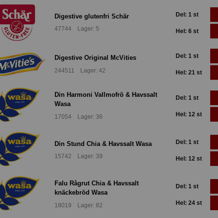
Del: 1 st
Digestive glutenfri Schär
47744 Lager: 5
Hel: 6 st
Del: 1 st
Digestive Original McVities
244511 Lager: 42
Hel: 21 st
Din Harmoni Vallmofrö & Havssalt
Del: 1 st
Wasa
Hel: 12 st
17054 Lager: 36
Del: 1 st
Din Stund Chia & Havssalt Wasa
15742 Lager: 39
Hel: 12 st
Falu Rågrut Chia & Havssalt
Del: 1 st
knäckebröd Wasa
Hel: 24 st
18019 Lager: 82