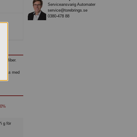
Serviceansvarig Automater
service@torebrings.se
0380-478 88
et.
kostfiber.
 på
bineras med
100%