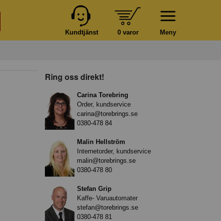
Kundtjänst
0 varor
Meny
Ring oss direkt!
Carina Torebring
Order, kundservice
carina@torebrings.se
0380-478 84
Malin Hellström
Internetorder, kundservice
malin@torebrings.se
0380-478 80
Stefan Grip
Kaffe- Varuautomater
stefan@torebrings.se
0380-478 81