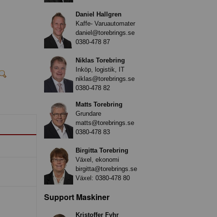
Daniel Hallgren
Kaffe- Varuautomater
daniel@torebrings.se
0380-478 87
Niklas Torebring
Inköp, logistik, IT
niklas@torebrings.se
0380-478 82
Matts Torebring
Grundare
matts@torebrings.se
0380-478 83
Birgitta Torebring
Växel, ekonomi
birgitta@torebrings.se
Växel:
0380-478 80
Support Maskiner
Kristoffer Fyhr