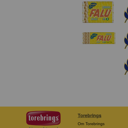
Torebrings
Om Torebrings