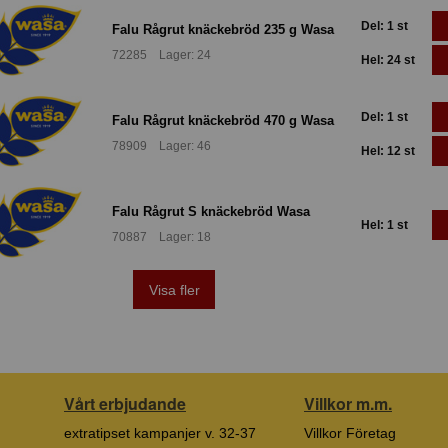
Del: 1 st
Falu Rågrut knäckebröd 235 g Wasa
72285 Lager: 24
Hel: 24 st
Del: 1 st
Falu Rågrut knäckebröd 470 g Wasa
78909 Lager: 46
Hel: 12 st
Falu Rågrut S knäckebröd Wasa
Hel: 1 st
70887 Lager: 18
Visa fler
Vårt erbjudande
Villkor m.m.
extratipset kampanjer v. 32-37
Villkor Företag