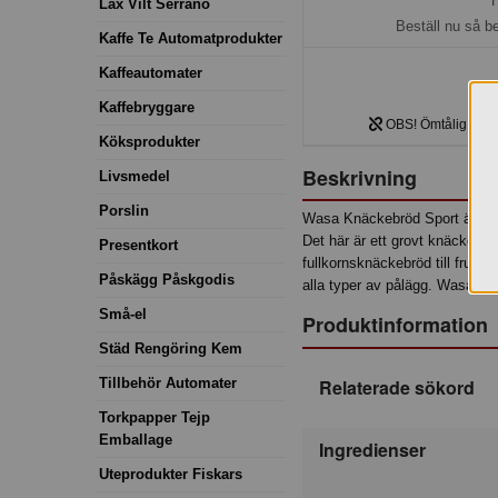
H
Lax Vilt Serrano
Beställ nu så b
Kaffe Te Automatprodukter
Kaffeautomater
Kaffebryggare
OBS! Ömtålig produk
Köksprodukter
Beskrivning
Livsmedel
Porslin
Wasa Knäckebröd Sport är bakat 
Det här är ett grovt knäckebr
Presentkort
fullkornsknäckebröd till fruk
Påskägg Påskgodis
alla typer av pålägg. Wasas 
Små-el
Produktinformation
Städ Rengöring Kem
Tillbehör Automater
Relaterade sökord
Torkpapper Tejp
Emballage
Ingredienser
Uteprodukter Fiskars