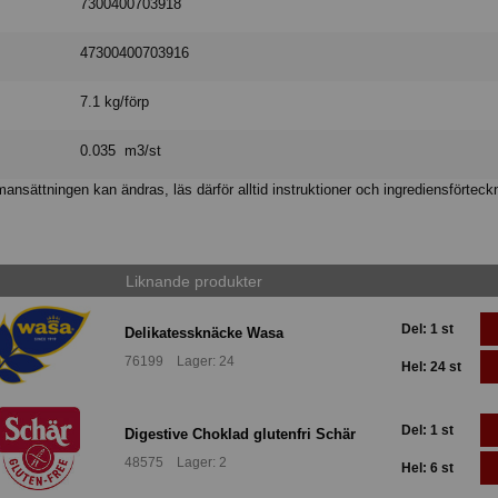
7300400703918
47300400703916
7.1 kg/förp
0.035 m3/st
nsättningen kan ändras, läs därför alltid instruktioner och ingrediensförteck
Liknande produkter
Del: 1 st
Delikatessknäcke Wasa
76199 Lager: 24
Hel: 24 st
Del: 1 st
Digestive Choklad glutenfri Schär
48575 Lager: 2
Hel: 6 st