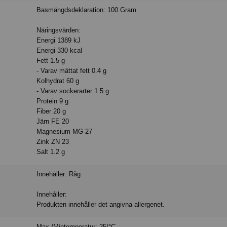
Basmängdsdeklaration: 100 Gram
Näringsvärden:
Energi 1389 kJ
Energi 330 kcal
Fett 1.5 g
- Varav mättat fett 0.4 g
Kolhydrat 60 g
- Varav sockerarter 1.5 g
Protein 9 g
Fiber 20 g
Järn FE 20
Magnesium MG 27
Zink ZN 23
Salt 1.2 g
Innehåller: Råg
Innehåller:
Produkten innehåller det angivna allergenet.
Max-/Mintemperatur: 25/°C