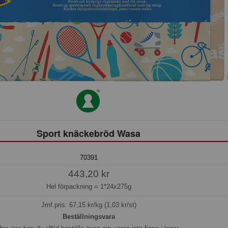
Sport knäckebröd Wasa
70391
443,20 kr
Hel förpackning =
1*24x275g
Jmf.pris:
67,15
kr/kg (1,03 kr/st)
Beställningsvara