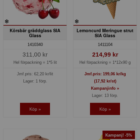
Körsbär gräddglass SIA
Lemoncurd Meringue strut
Glass
SIA Glass
1410340
1411104
311,00 kr
214,99 kr
Hel förpackning =
1*5 lit
Hel förpackning =
1*12x90 g
Jmf.pris:
62,20
kr/lit
Jmf.pris:
199,06
kr/kg
Lager: 1 förp.
(17,92 kr/st)
Kampanjinfo »
Lager: 13 förp.
Köp »
Köp »
Kampanj! -5%