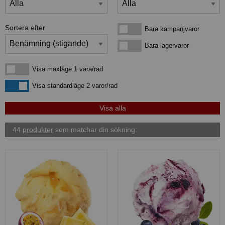
Sortera efter
Bara kampanjvaror
Bara kampanjvaror
Bara lagervaror
Bara lagervaror
Visa maxläge 1 vara/rad
Visa maxläge 1 vara/rad
Visa standardläge
Visa standardläge 2 varor/rad
44
produkter
som matchar din sökning: