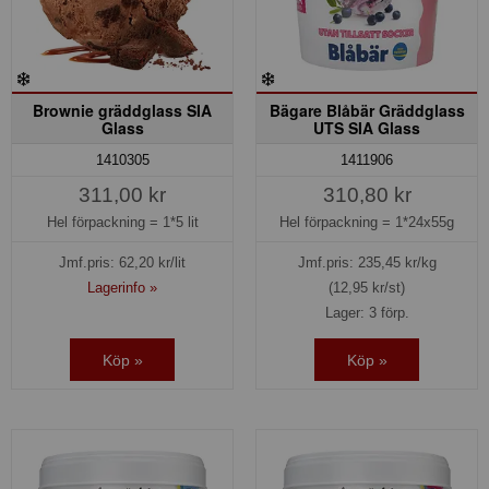
Brownie gräddglass SIA
Bägare Blåbär Gräddglass
Glass
UTS SIA Glass
1410305
1411906
311,00 kr
310,80 kr
Hel förpackning =
1*5 lit
Hel förpackning =
1*24x55g
Jmf.pris:
62,20
kr/lit
Jmf.pris:
235,45
kr/kg
Lagerinfo »
(12,95 kr/st)
Lager: 3 förp.
Köp »
Köp »