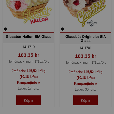
Glassbåt Hallon SIA Glass
Glassbåt Originalet SIA
Glass
1411710
1411701
183,35 kr
183,35 kr
Hel förpackning =
1*18x70 g
Hel förpackning =
1*18x70 g
Jmf.pris:
145,52
kr/kg
Jmf.pris:
145,52
kr/kg
(10,18 kr/st)
(10,18 kr/st)
Kampanjinfo »
Kampanjinfo »
Lager: 17 förp.
Lager: 30 förp.
Köp »
Köp »