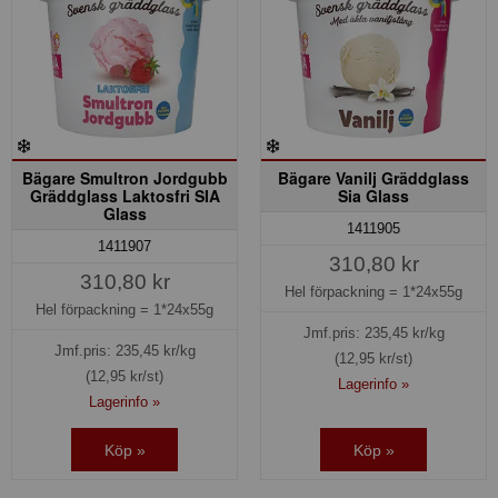
Bägare Smultron Jordgubb
Bägare Vanilj Gräddglass
Gräddglass Laktosfri SIA
Sia Glass
Glass
1411905
1411907
310,80 kr
310,80 kr
Hel förpackning =
1*24x55g
Hel förpackning =
1*24x55g
Jmf.pris:
235,45
kr/kg
Jmf.pris:
235,45
kr/kg
(12,95 kr/st)
(12,95 kr/st)
Lagerinfo »
Lagerinfo »
Köp »
Köp »