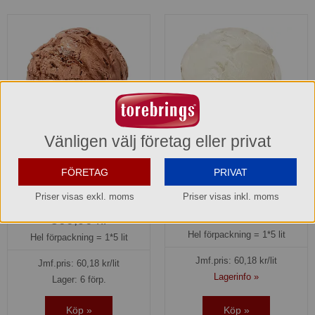
Vänligen välj företag eller privat
Choklad gräddglass SIA
Citronsorbet SIA Glass
FÖRETAG
PRIVAT
Glass
1410509
Priser visas exkl. moms
Priser visas inkl. moms
1410103
300,90 kr
300,90 kr
Hel förpackning =
1*5 lit
Hel förpackning =
1*5 lit
Jmf.pris:
60,18
kr/lit
Jmf.pris:
60,18
kr/lit
Lagerinfo »
Lager: 6 förp.
Köp »
Köp »