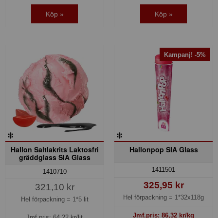
Köp »
Köp »
Kampanj! -5%
Hallon Saltlakrits Laktosfri
Hallonpop SIA Glass
gräddglass SIA Glass
1411501
1410710
325,95 kr
321,10 kr
Hel förpackning =
1*32x118g
Hel förpackning =
1*5 lit
Jmf.pris:
86,32
kr/kg
Jmf.pris:
64,22
kr/lit