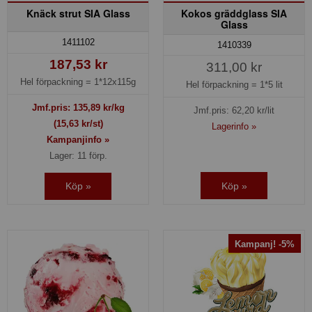
Knäck strut SIA Glass
Kokos gräddglass SIA
Glass
1411102
1410339
187,53 kr
311,00 kr
Hel förpackning =
1*12x115g
Hel förpackning =
1*5 lit
Jmf.pris:
135,89
kr/kg
Jmf.pris:
62,20
kr/lit
(15,63 kr/st)
Lagerinfo »
Kampanjinfo »
Lager: 11 förp.
Köp »
Köp »
Kampanj! -5%