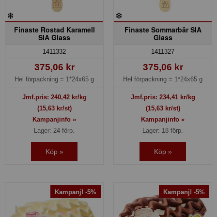
Finaste Rostad Karamell
Finaste Sommarbär SIA
SIA Glass
Glass
1411332
1411327
375,06 kr
375,06 kr
Hel förpackning =
1*24x65 g
Hel förpackning =
1*24x65 g
Jmf.pris:
240,42
kr/kg
Jmf.pris:
234,41
kr/kg
(15,63 kr/st)
(15,63 kr/st)
Kampanjinfo »
Kampanjinfo »
Lager: 24 förp.
Lager: 18 förp.
Köp »
Köp »
Kampanj! -5%
Kampanj! -5%