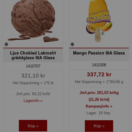
Ljus Choklad Laktosfri
Mango Passion SIA Glass
gräddglass SIA Glass
1411508
1410707
337,72 kr
321,10 kr
Hel förpackning =
1*30x56 g
Hel förpackning =
1*5 lit
Jmf.pris:
201,03
kr/kg
Jmf.pris:
64,22
kr/lit
(11,26 kr/st)
Lagerinfo »
Kampanjinfo »
Lager: 18 förp.
Köp »
Köp »