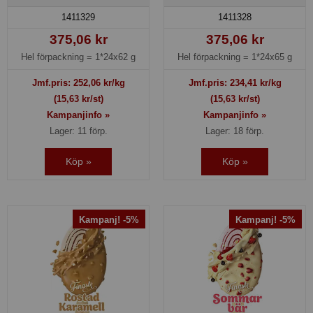
1411329
1411328
375,06 kr
375,06 kr
Hel förpackning =
1*24x62 g
Hel förpackning =
1*24x65 g
Jmf.pris:
252,06
kr/kg
Jmf.pris:
234,41
kr/kg
(15,63 kr/st)
(15,63 kr/st)
Kampanjinfo »
Kampanjinfo »
Lager: 11 förp.
Lager: 18 förp.
Köp »
Köp »
Kampanj! -5%
Kampanj! -5%