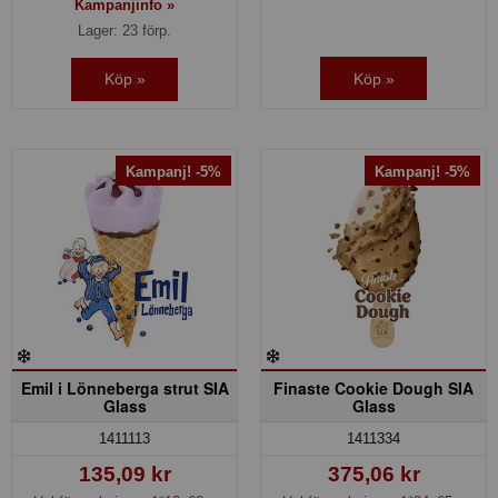
Kampanjinfo »
Lager: 23 förp.
Köp »
Köp »
Kampanj! -5%
Kampanj! -5%
Emil i Lönneberga strut SIA
Finaste Cookie Dough SIA
Glass
Glass
1411113
1411334
135,09 kr
375,06 kr