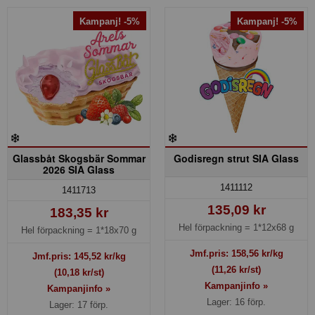
Kampanj! -5%
Kampanj! -5%
Glassbåt Skogsbär Sommar
Godisregn strut SIA Glass
2026 SIA Glass
1411112
1411713
135,09 kr
183,35 kr
Hel förpackning =
1*12x68 g
Hel förpackning =
1*18x70 g
Jmf.pris:
158,56
kr/kg
Jmf.pris:
145,52
kr/kg
(11,26 kr/st)
(10,18 kr/st)
Kampanjinfo »
Kampanjinfo »
Lager: 16 förp.
Lager: 17 förp.