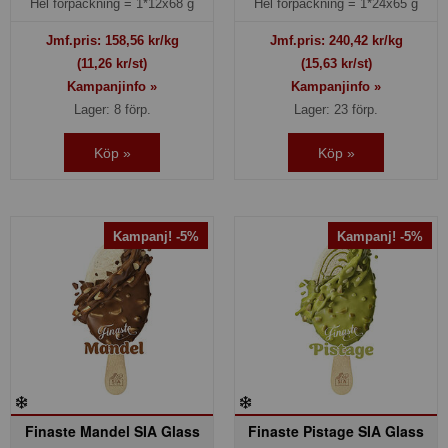
Hel förpackning =
1*12x68 g
Hel förpackning =
1*24x65 g
Jmf.pris:
158,56
kr/kg
Jmf.pris:
240,42
kr/kg
(11,26 kr/st)
(15,63 kr/st)
Kampanjinfo »
Kampanjinfo »
Lager: 8 förp.
Lager: 23 förp.
Köp »
Köp »
Kampanj! -5%
Kampanj! -5%
Finaste Mandel SIA Glass
Finaste Pistage SIA Glass