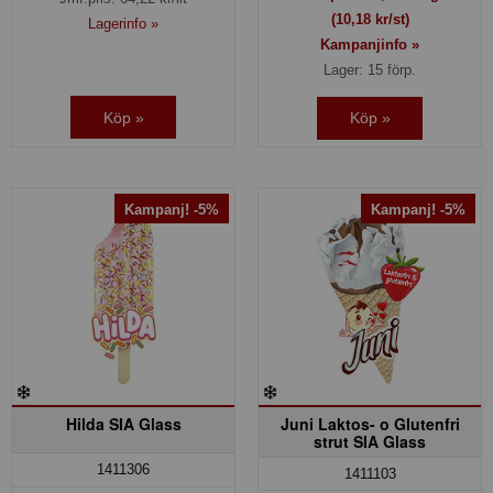
(10,18 kr/st)
Lagerinfo »
Kampanjinfo »
Lager: 15 förp.
Köp »
Köp »
Kampanj! -5%
Kampanj! -5%
Hilda SIA Glass
Juni Laktos- o Glutenfri
strut SIA Glass
1411306
1411103