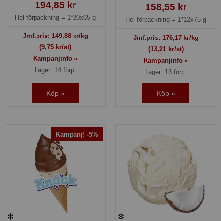
194,85 kr
158,55 kr
Hel förpackning =
1*20x65 g
Hel förpackning =
1*12x75 g
Jmf.pris:
149,88
kr/kg
Jmf.pris:
176,17
kr/kg
(9,75 kr/st)
(13,21 kr/st)
Kampanjinfo »
Kampanjinfo »
Lager: 14 förp.
Lager: 13 förp.
Köp »
Köp »
Kampanj! -5%