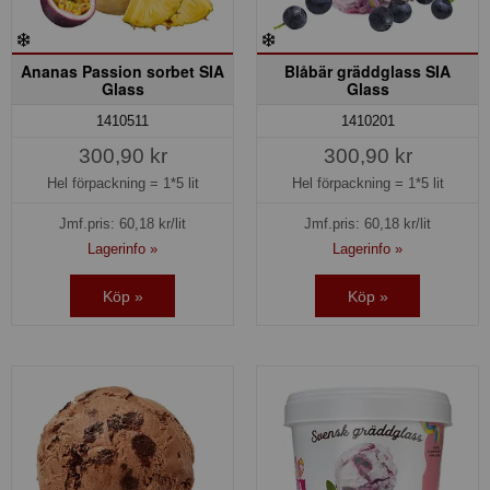
Ananas Passion sorbet SIA
Blåbär gräddglass SIA
Glass
Glass
1410511
1410201
300,90 kr
300,90 kr
Hel förpackning =
1*5 lit
Hel förpackning =
1*5 lit
Jmf.pris:
60,18
kr/lit
Jmf.pris:
60,18
kr/lit
Lagerinfo »
Lagerinfo »
Köp »
Köp »