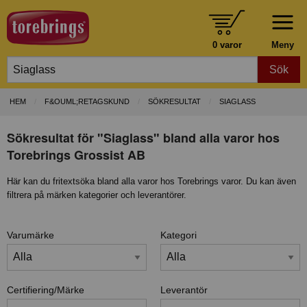
0 varor
Meny
Sök
HEM
F&OUML;RETAGSKUND
SÖKRESULTAT
SIAGLASS
Sökresultat för "Siaglass" bland alla varor hos
Torebrings Grossist AB
Här kan du fritextsöka bland alla varor hos Torebrings varor. Du kan även
filtrera på märken kategorier och leverantörer.
Varumärke
Kategori
Certifiering/Märke
Leverantör