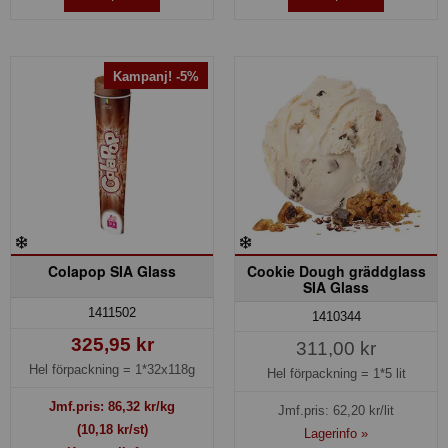
Kampanj! -5%
Colapop SIA Glass
Cookie Dough gräddglass
SIA Glass
1411502
1410344
325,95 kr
311,00 kr
Hel förpackning =
1*32x118g
Hel förpackning =
1*5 lit
Jmf.pris:
86,32
kr/kg
Jmf.pris:
62,20
kr/lit
(10,18 kr/st)
Lagerinfo »