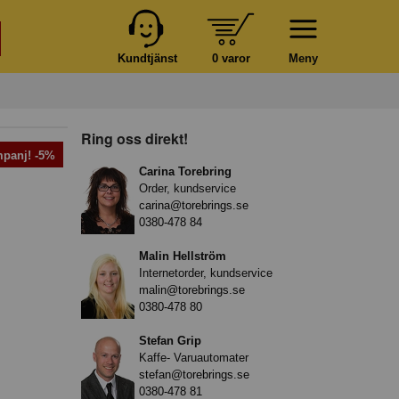
Kundtjänst
0 varor
Meny
Ring oss direkt!
panj! -5%
Carina Torebring
Order, kundservice
carina@torebrings.se
0380-478 84
Malin Hellström
Internetorder, kundservice
malin@torebrings.se
0380-478 80
Stefan Grip
Kaffe- Varuautomater
stefan@torebrings.se
0380-478 81