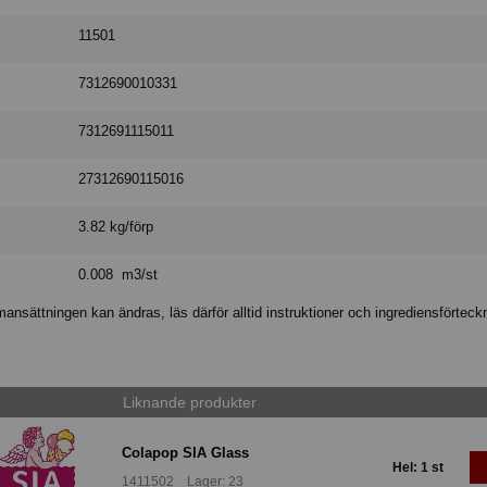
11501
7312690010331
7312691115011
27312690115016
3.82 kg/förp
0.008 m3/st
nsättningen kan ändras, läs därför alltid instruktioner och ingrediensförteck
Liknande produkter
Colapop SIA Glass
Hel: 1 st
1411502 Lager: 23