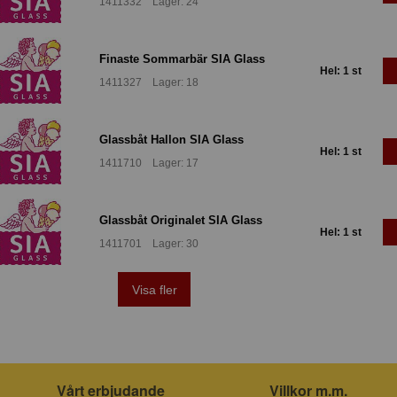
1411332 Lager: 24
Finaste Sommarbär SIA Glass
Hel: 1 st
1411327 Lager: 18
Glassbåt Hallon SIA Glass
Hel: 1 st
1411710 Lager: 17
Glassbåt Originalet SIA Glass
Hel: 1 st
1411701 Lager: 30
Visa fler
Vårt erbjudande
Villkor m.m.