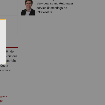
Serviceansvarig Automater
service@torebrings.se
0380-478 88
turskön del
l och historia
 grädde från
högsta
ur som vi
glass
ge