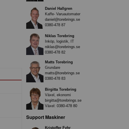
Daniel Hallgren
Kaffe- Varuautomater
daniel@torebrings.se
0380-478 87
Niklas Torebring
Inköp, logistik, IT
niklas@torebrings.se
0380-478 82
Matts Torebring
Grundare
matts@torebrings.se
0380-478 83
Birgitta Torebring
Växel, ekonomi
birgitta@torebrings.se
Växel:
0380-478 80
Support Maskiner
Kristoffer Fyhr