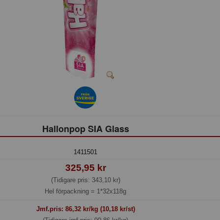
Hallonpop SIA Glass
1411501
325,95 kr
(Tidigare pris: 343,10 kr)
Hel förpackning =
1*32x118g
Jmf.pris:
86,32
kr/kg (10,18 kr/st)