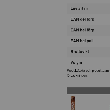
Lev art nr
EAN del förp
EAN hel förp
EAN hel pall
Bruttovikt
Volym
Produktfakta och produktsamma
förpackningen.