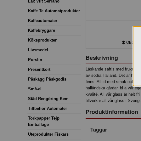
Lax Vilt Serrano
Kaffe Te Automatprodukter
Kaffeautomater
Kaffebryggare
Köksprodukter
OBS! Frys
Livsmedel
Beskrivning
Porslin
Läskande saftis med fruktig hal
Presentkort
av södra Halland. Det är här vår
Påskägg Påskgodis
finns. Alltid med smak och njut
halländska gårdar, bl a vår e
Små-el
kvalité. All vår glass är helt 
Städ Rengöring Kem
tillverkar all vår glass i Sverig
Tillbehör Automater
Produktinformation
Torkpapper Tejp
Emballage
Taggar
Uteprodukter Fiskars