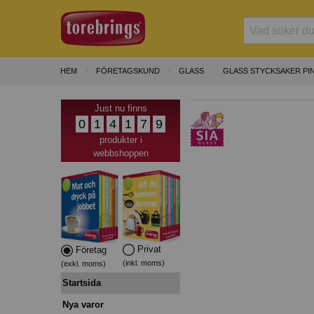
HEM
FÖRETAGSKUND
GLASS
GLASS STYCKSAKER PI
Just nu finns
0
1
4
1
7
9
produkter i
webbshoppen
Privat
Företag
(inkl. moms)
(exkl. moms)
Startsida
Nya varor