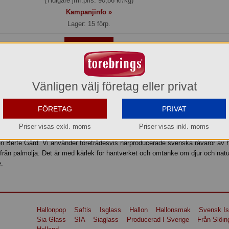
(Tidigare jmf.pris: 90,86 kr/kg)
Kampanjinfo »
Lager: 15 förp.
Köp »
vara. Levereras med frystransport, eller hämta själva vid vårt lager i Aneby.
Vänligen välj företag eller privat
FÖRETAG
PRIVAT
lonsmak. Alltid tillverkad i Sverige. Vårt familjeföretag ligger i Slöinge, en na
a kor betar. Det är här vi utvecklar och tillverkar vår glass. Det är här vår sjä
Priser visas exkl. moms
Priser visas inkl. moms
ning i fokus. I vårt glassmejeri utvecklar och tillverkar vi vår glass med färsk
gen Berte Gård. Vi använder företrädesvis närproducerade svenska råvaror av 
fri från palmolja. Det är med kärlek för hantverket och omtanke om djur och nat
e.
Hallonpop
Saftis
Isglass
Hallon
Hallonsmak
Svensk Is
Sia Glass
SIA
Siaglass
Producerad I Sverige
Från Slöin