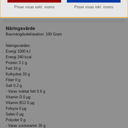
guarkärnmjöl, pektin), ÄGGPULVER, SMÖR, rapsolja, kokosolja, salt.
Priser visas exkl. moms
Priser visas inkl. moms
Kan innehålla spår av trädnötter och mandel. *Grädde med 40%
fetthalt. **Rainforest Alliance Certified. ra.org
Näringsvärde
Basmängdsdeklaration: 100 Gram
Näringsvärden:
Energi 1000 kJ
Energi 240 kcal
Protein 3.1 g
Fett 10 g
Kolhydrat 33 g
Fiber 0 g
Salt 0.2 g
- Varav mättat fett 5.6 g
Vitamin D 0 µg
Vitamin B12 0 µg
Folsyra 0 µg
Selen 0 µg
Polyoler 0 g
- Varav sockerarter 26 g