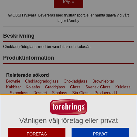
Köp »
OBS! Frysvara. Levereras med frystransport, eller hämta själva vid vårt
lager i Aneby.
Beskrivning
Chokladgräddglass med browniebitar och kolasås.
Produktinformation
Relaterade sökord
Brownie
Chokladgräddglass
Chokladglass
Browniebitar
Kakbitar
Kolasås
Gräddglass
Glass
Svensk Glass
Kulglass
Skopglass
Dessert
Siaglass
Sia Glass
Producerad I
Sverige
Glass
Svensk Grädde
Från Slöinge
Halland
Ingredienser
Ingredienser: SKUMMJÖLK, GRÄDDE (20%)*, socker, glukossirap,
Vänligen välj företag eller privat
druvsocker, SKUMMJÖLKSPULVER, kakao** (2,6%), VETEMJÖL,
kondenserad MJÖLK, farinsocker, arom, emulgeringsmedel (mono-
FÖRETAG
PRIVAT
och diglycerider av veg fettsyror), stabiliseringsmedel (fruktkärnmjöl,