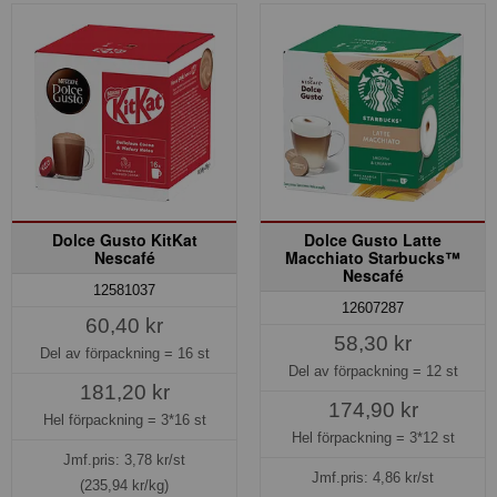
Dolce Gusto KitKat
Dolce Gusto Latte
Nescafé
Macchiato Starbucks™
Nescafé
12581037
12607287
60,40 kr
58,30 kr
Del av förpackning =
16 st
Del av förpackning =
12 st
181,20 kr
174,90 kr
Hel förpackning =
3*16 st
Hel förpackning =
3*12 st
Jmf.pris:
3,78
kr/st
Jmf.pris:
4,86
kr/st
(235,94 kr/kg)