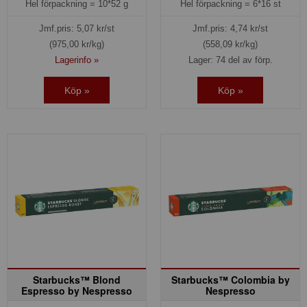
Hel förpackning =
10*52 g
Hel förpackning =
6*16 st
Jmf.pris:
5,07
kr/st
Jmf.pris:
4,74
kr/st
(975,00 kr/kg)
(558,09 kr/kg)
Lagerinfo »
Lager: 74 del av förp.
Köp »
Köp »
Starbucks™ Blond
Starbucks™ Colombia by
Espresso by Nespresso
Nespresso