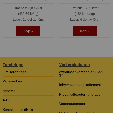
Jmf.pris:
3,89
kr/st
Jmf.pris:
3,89
kr/st
(432,64 kr/kg)
(432,64 kr/kg)
Lager: 15 del av förp.
Lager: 4 del av förp.
Köp »
Köp »
Torebrings
Vårt erbjudande
Om Torebrings
extratipset kampanjer v. 32-
37
Varumärken
Inbyteskampanj kaffemaskin
Nyheter
Prova kaffeautomat gratis
Arkiv
Vattenautomater
Kontakta oss direkt