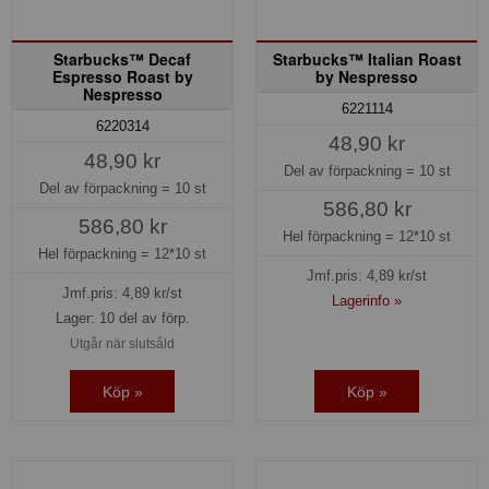
Starbucks™ Decaf
Starbucks™ Italian Roast
Espresso Roast by
by Nespresso
Nespresso
6221114
6220314
48,90 kr
48,90 kr
Del av förpackning =
10 st
Del av förpackning =
10 st
586,80 kr
586,80 kr
Hel förpackning =
12*10 st
Hel förpackning =
12*10 st
Jmf.pris:
4,89
kr/st
Jmf.pris:
4,89
kr/st
Lagerinfo »
Lager: 10 del av förp.
Utgår när slutsåld
Köp »
Köp »