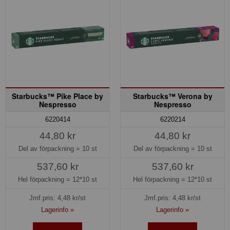
Starbucks™ Pike Place by
Starbucks™ Verona by
Nespresso
Nespresso
6220414
6220214
44,80 kr
44,80 kr
Del av förpackning =
10 st
Del av förpackning =
10 st
537,60 kr
537,60 kr
Hel förpackning =
12*10 st
Hel förpackning =
12*10 st
Jmf.pris:
4,48
kr/st
Jmf.pris:
4,48
kr/st
Lagerinfo »
Lagerinfo »