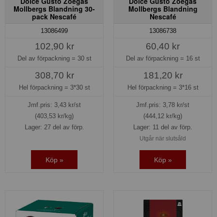
Dolce Gusto Zoégas
Dolce Gusto Zoégas
Mollbergs Blandning 30-
Mollbergs Blandning
pack Nescafé
Nescafé
13086499
13086738
102,90 kr
60,40 kr
Del av förpackning =
30 st
Del av förpackning =
16 st
308,70 kr
181,20 kr
Hel förpackning =
3*30 st
Hel förpackning =
3*16 st
Jmf.pris:
3,43
kr/st
Jmf.pris:
3,78
kr/st
(403,53 kr/kg)
(444,12 kr/kg)
Lager: 27 del av förp.
Lager: 11 del av förp.
Utgår när slutsåld
Köp »
Köp »