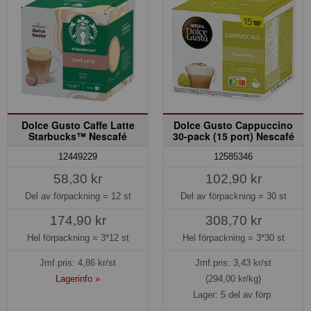
Dolce Gusto Caffe Latte
Dolce Gusto Cappuccino
Starbucks™ Nescafé
30-pack (15 port) Nescafé
12449229
12585346
58,30 kr
102,90 kr
Del av förpackning =
12 st
Del av förpackning =
30 st
174,90 kr
308,70 kr
Hel förpackning =
3*12 st
Hel förpackning =
3*30 st
Jmf.pris:
4,86
kr/st
Jmf.pris:
3,43
kr/st
Lagerinfo »
(294,00 kr/kg)
Lager: 5 del av förp.