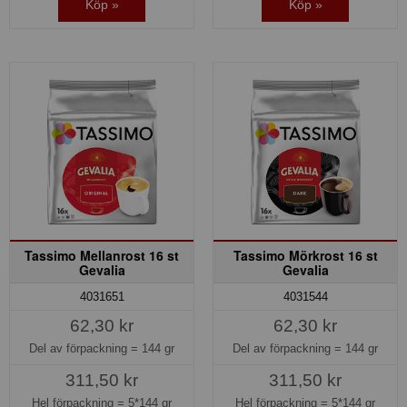
Köp »
Köp »
Tassimo Mellanrost 16 st
Tassimo Mörkrost 16 st
Gevalia
Gevalia
4031651
4031544
62,30 kr
62,30 kr
Del av förpackning =
144 gr
Del av förpackning =
144 gr
311,50 kr
311,50 kr
Hel förpackning =
5*144 gr
Hel förpackning =
5*144 gr