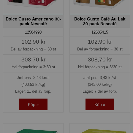
Dolce Gusto Americano 30-
Dolce Gusto Café Au Lait
pack Nescafé
30-pack Nescafé
12584990
12585415
102,90 kr
102,90 kr
Del av förpackning =
30 st
Del av förpackning =
30 st
308,70 kr
308,70 kr
Hel förpackning =
3*30 st
Hel förpackning =
3*30 st
Jmf.pris:
3,43
kr/st
Jmf.pris:
3,43
kr/st
(403,53 kr/kg)
(343,00 kr/kg)
Lager: 11 del av förp.
Lager: 7 del av förp.
Köp »
Köp »