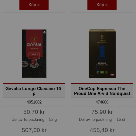
Köp »
Köp »
Gevalia Lungo Classico 10-
OneCup Espresso The
p
Proud One Arvid Nordquist
4051002
474606
50,70 kr
75,90 kr
Del av förpackning =
52 g
Del av förpackning =
16 st
507,00 kr
455,40 kr