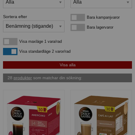
Sortera efter
Bara kampanjvaror
Bara kampanjvaror
Bara lagervaror
Bara lagervaror
Visa maxläge 1 vara/rad
Visa maxläge 1 vara/rad
Visa standardläge
Visa standardläge 2 varor/rad
28
produkter
som matchar din sökning: