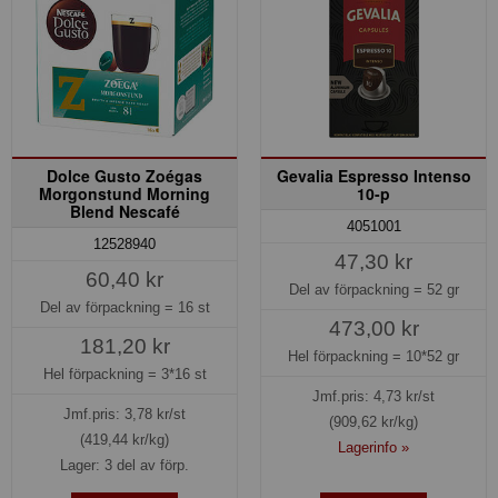
Dolce Gusto Zoégas
Gevalia Espresso Intenso
Morgonstund Morning
10-p
Blend Nescafé
4051001
12528940
47,30 kr
60,40 kr
Del av förpackning =
52 gr
Del av förpackning =
16 st
473,00 kr
181,20 kr
Hel förpackning =
10*52 gr
Hel förpackning =
3*16 st
Jmf.pris:
4,73
kr/st
Jmf.pris:
3,78
kr/st
(909,62 kr/kg)
(419,44 kr/kg)
Lagerinfo »
Lager: 3 del av förp.