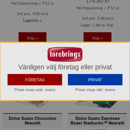
174,90 kr
Hel förpackning =
3*12 st
Hel förpackning =
3*12 st
Jmf.pris:
4,86
kr/st
Jmf.pris:
4,86
kr/st
Lagerinfo »
Lager: 1 del av förp.
Köp »
Köp »
Vänligen välj företag eller privat
FÖRETAG
PRIVAT
Priser visas exkl. moms
Priser visas inkl. moms
Dolce Gusto Chococino
Dolce Gusto Espresso
Nescafé
Roast Starbucks™ Nescafé