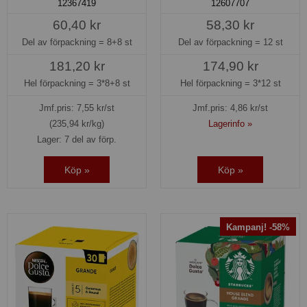
12367419
12607707
60,40 kr
58,30 kr
Del av förpackning =
8+8 st
Del av förpackning =
12 st
181,20 kr
174,90 kr
Hel förpackning =
3*8+8 st
Hel förpackning =
3*12 st
Jmf.pris:
7,55
kr/st
Jmf.pris:
4,86
kr/st
(235,94 kr/kg)
Lagerinfo »
Lager: 7 del av förp.
Köp »
Köp »
Kampanj! -58%