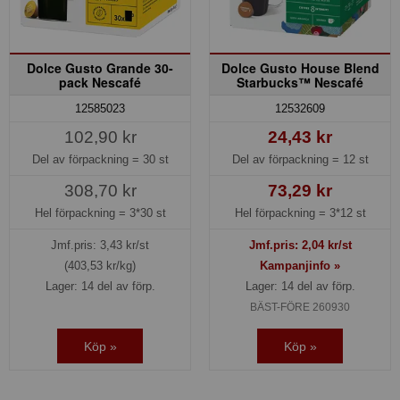
Dolce Gusto Grande 30-
Dolce Gusto House Blend
pack Nescafé
Starbucks™ Nescafé
12585023
12532609
102,90 kr
24,43 kr
Del av förpackning =
30 st
Del av förpackning =
12 st
308,70 kr
73,29 kr
Hel förpackning =
3*30 st
Hel förpackning =
3*12 st
Jmf.pris:
3,43
kr/st
Jmf.pris:
2,04
kr/st
(403,53 kr/kg)
Kampanjinfo »
Lager: 14 del av förp.
Lager: 14 del av förp.
BÄST-FÖRE 260930
Köp »
Köp »