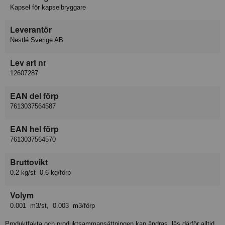
Kapsel för kapselbryggare
Leverantör
Nestlé Sverige AB
Lev art nr
12607287
EAN del förp
7613037564587
EAN hel förp
7613037564570
Bruttovikt
0.2 kg/st 0.6 kg/förp
Volym
0.001 m3/st, 0.003 m3/förp
Produktfakta och produktsammansättningen kan ändras, läs därför alltid