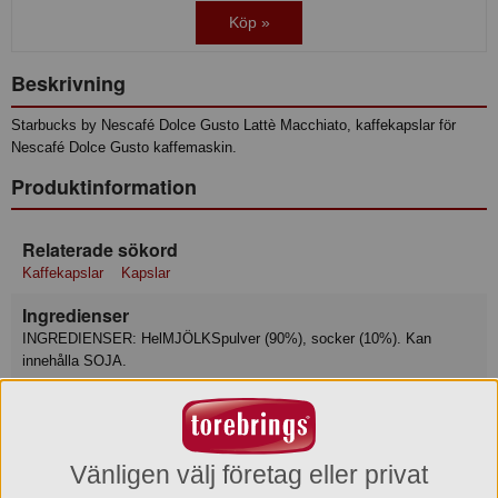
Köp »
Beskrivning
Starbucks by Nescafé Dolce Gusto Lattè Macchiato, kaffekapslar för
Nescafé Dolce Gusto kaffemaskin.
Produktinformation
Relaterade sökord
Kaffekapslar
Kapslar
Ingredienser
INGREDIENSER: HelMJÖLKSpulver (90%), socker (10%). Kan
innehålla SOJA.
Näringsvärde
Basmängdsdeklaration: 100 Gram
Vänligen välj företag eller privat
Näringsvärden: