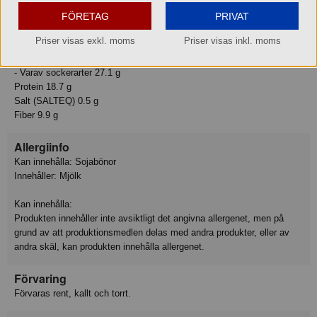
Energi 1789 kJ
Energi 428 kcal
FÖRETAG
PRIVAT
Fett 22.1 g
Priser visas exkl. moms
Priser visas inkl. moms
- Varav mättat fett 12.9 g
Kolhydrat 31.3 g
- Varav sockerarter 27.1 g
Protein 18.7 g
Salt (SALTEQ) 0.5 g
Fiber 9.9 g
Allergiinfo
Kan innehålla: Sojabönor
Innehåller: Mjölk
Kan innehålla:
Produkten innehåller inte avsiktligt det angivna allergenet, men på
grund av att produktionsmedlen delas med andra produkter, eller av
andra skäl, kan produkten innehålla allergenet.
Förvaring
Förvaras rent, kallt och torrt.