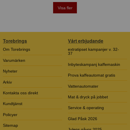
Visa fler
Torebrings
Vårt erbjudande
Om Torebrings
extratipset kampanjer v. 32-
37
Varumärken
Inbyteskampanj kaffemaskin
Nyheter
Prova kaffeautomat gratis
Arkiv
Vattenautomater
Kontakta oss direkt
Mat & dryck på jobbet
Kundtjänst
Service & operating
Policyer
Glad Påsk 2026
Sitemap
Julens gåvor 2025