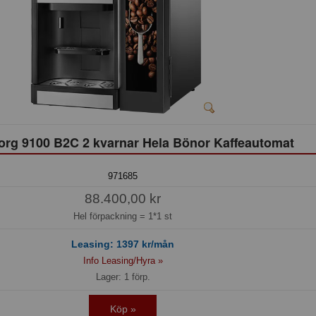
org 9100 B2C 2 kvarnar Hela Bönor Kaffeautomat
971685
88.400,00 kr
Hel förpackning =
1*1 st
Leasing:
1397
kr/mån
Info Leasing/Hyra »
Lager: 1 förp.
Köp »