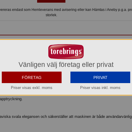
ereras endast som Hemleverans med avisering eller kan Hämtas i Aneby p.g.a. p
storlek.
pressomaskiner, Färskbryggautomater
äntrar vendingscenen ute bland Sveriges kontor och industrier.
Vänligen välj företag eller privat
ÄRM
 för att få den 10 tum stora pekskärmen att guida dig genom valen av läckra 
FÖRETAG
PRIVAT
 SMAK
Priser visas exkl. moms
Priser visas inkl. moms
fe, Cappuccino, Caffe latte eller en kopp varm, krämig choklad – precis efter 
apptryckning.
aviska svala elegansen och säkerställer att maskinen är både användarvänlig