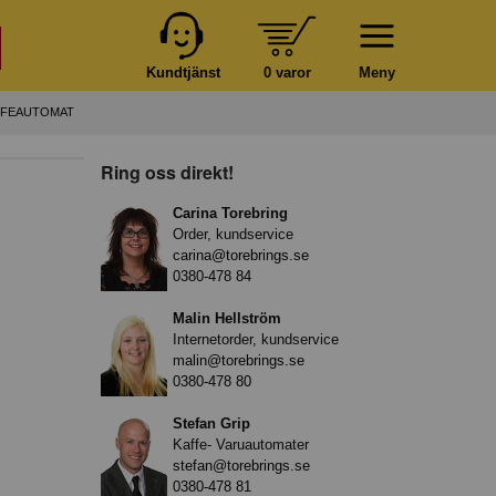
Kundtjänst
0 varor
Meny
AFFEAUTOMAT
Ring oss direkt!
Carina Torebring
Order, kundservice
carina@torebrings.se
0380-478 84
Malin Hellström
Internetorder, kundservice
malin@torebrings.se
0380-478 80
Stefan Grip
Kaffe- Varuautomater
stefan@torebrings.se
0380-478 81