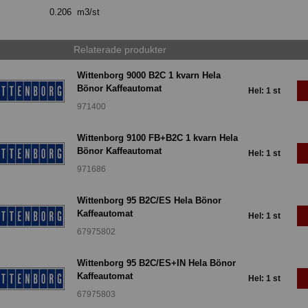
0.206 m3/st
Relaterade produkter
Wittenborg 9000 B2C 1 kvarn Hela
Bönor Kaffeautomat
Hel: 1 st
971400
Wittenborg 9100 FB+B2C 1 kvarn Hela
Bönor Kaffeautomat
Hel: 1 st
971686
Wittenborg 95 B2C/ES Hela Bönor
Kaffeautomat
Hel: 1 st
67975802
Wittenborg 95 B2C/ES+IN Hela Bönor
Kaffeautomat
Hel: 1 st
67975803