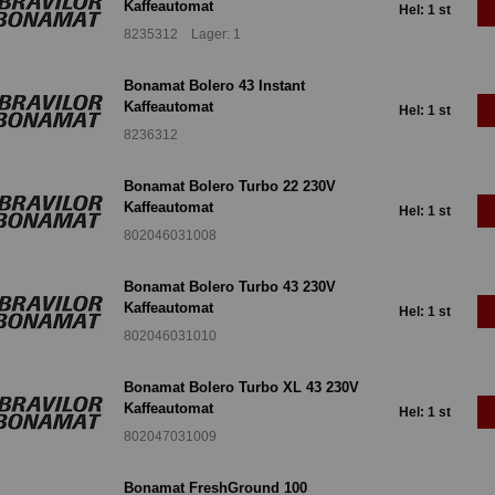
Kaffeautomat
Hel: 1 st
8235312 Lager: 1
Bonamat Bolero 43 Instant
Kaffeautomat
Hel: 1 st
8236312
Bonamat Bolero Turbo 22 230V
Kaffeautomat
Hel: 1 st
802046031008
Bonamat Bolero Turbo 43 230V
Kaffeautomat
Hel: 1 st
802046031010
Bonamat Bolero Turbo XL 43 230V
Kaffeautomat
Hel: 1 st
802047031009
Bonamat FreshGround 100