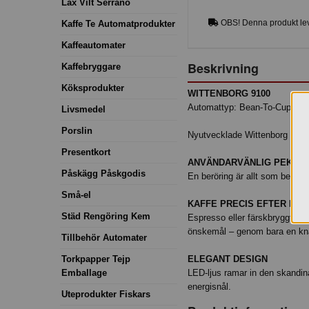
Lax Vilt Serrano
OBS! Denna produkt lev
Kaffe Te Automatprodukter
Kaffeautomater
Beskrivning
Kaffebryggare
Köksprodukter
WITTENBORG 9100
Automattyp: Bean-To-Cup, Es
Livsmedel
Porslin
Nyutvecklade Wittenborg 9100 
Presentkort
ANVÄNDARVÄNLIG PEKSK
Påskägg Påskgodis
En beröring är allt som behövs
Små-el
KAFFE PRECIS EFTER DIN
Städ Rengöring Kem
Espresso eller färskbryggt kaf
önskemål – genom bara en kn
Tillbehör Automater
Torkpapper Tejp
ELEGANT DESIGN
Emballage
LED-ljus ramar in den skandin
energisnål.
Uteprodukter Fiskars