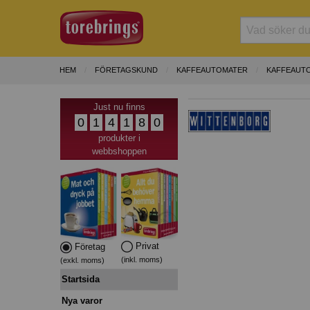
HEM
FÖRETAGSKUND
KAFFEAUTOMATER
KAFFEAUT
Just nu finns
0
1
4
1
8
0
produkter i
webbshoppen
Privat
Företag
(inkl. moms)
(exkl. moms)
Startsida
Nya varor