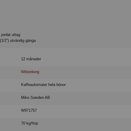
jordat uttag
(1/2”) utvändig gänga
12 månader
Wittenborg
Kaffeautomater hela bönor
Miko Sweden AB
W971757
70 kg/förp