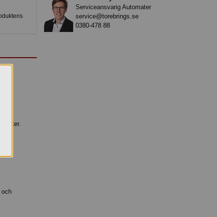
Serviceansvarig Automater
service@torebrings.se
roduktens
0380-478 88
drycker.
dina
 och