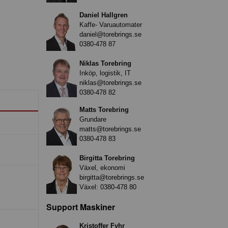
Daniel Hallgren
Kaffe- Varuautomater
daniel@torebrings.se
0380-478 87
Niklas Torebring
Inköp, logistik, IT
niklas@torebrings.se
0380-478 82
Matts Torebring
Grundare
matts@torebrings.se
0380-478 83
Birgitta Torebring
Växel, ekonomi
birgitta@torebrings.se
Växel:
0380-478 80
Support Maskiner
Kristoffer Fyhr