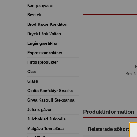
Kampanjvaror
Bestick
Bröd Kakor Konditori
Dryck Läsk Vatten
Engångsartiklar
Espressomaskiner
Fritidsprodukter
H
Glas
Bestäl
Glass
Godis Konfektyr Snacks
Gryta Kastrull Stekpanna
Julens gåvor
Produktinformation
Julchoklad Julgodis
Relaterade sökord
Matgåva Tomtelåda