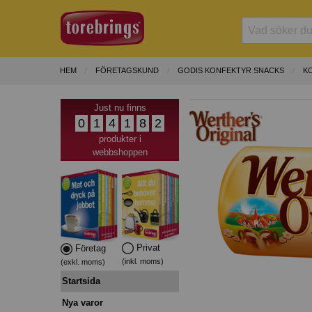
HEM
FÖRETAGSKUND
GODIS KONFEKTYR SNACKS
K
Just nu finns
0
1
4
1
8
2
produkter i
webbshoppen
Privat
Företag
(inkl. moms)
(exkl. moms)
Startsida
Nya varor