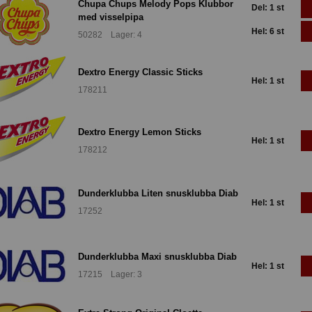
Chupa Chups Melody Pops Klubbor
Del: 1 st
med visselpipa
Hel: 6 st
50282 Lager: 4
Dextro Energy Classic Sticks
Hel: 1 st
178211
Dextro Energy Lemon Sticks
Hel: 1 st
178212
Dunderklubba Liten snusklubba Diab
Hel: 1 st
17252
Dunderklubba Maxi snusklubba Diab
Hel: 1 st
17215 Lager: 3