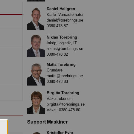
Daniel Hallgren
Kaffe- Varuautomater
daniel@torebrings.se
0380-478 87
Niklas Torebring
Inköp, logistik, IT
niklas@torebrings.se
0380-478 82
Matts Torebring
Grundare
matts@torebrings.se
0380-478 83
Birgitta Torebring
Växel, ekonomi
birgitta@torebrings.se
Växel:
0380-478 80
Support Maskiner
Kristoffer Fyhr