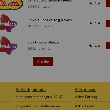
Extra Strong Original Cloetta
Hel: 1 st
1001940 Lager: 4
Fruxo Klubba ca 12 g Malaco
Hel: 1 st
1012914 Lager: 9
Kick Original Malaco
Hel: 1 st
29311 Lager: 2
Visa fler
Vårt erbjudande
Villkor m.m.
extratipset kampanjer v. 32-37
Villkor Företag
Inbyteskampanj kaffemaskin
Villkor Privat