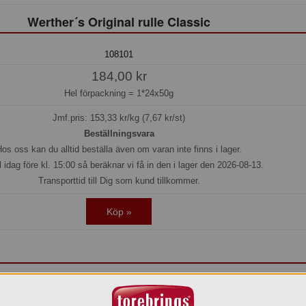
Werther´s Original rulle Classic
108101
184,00 kr
Hel förpackning =
1*24x50g
Jmf.pris:
153,33
kr/kg (7,67 kr/st)
Beställningsvara
os oss kan du alltid beställa även om varan inte finns i lager.
l idag före kl. 15:00 så beräknar vi få in den i lager den 2026-08-13.
Transporttid till Dig som kund tillkommer.
Köp »
Werthers