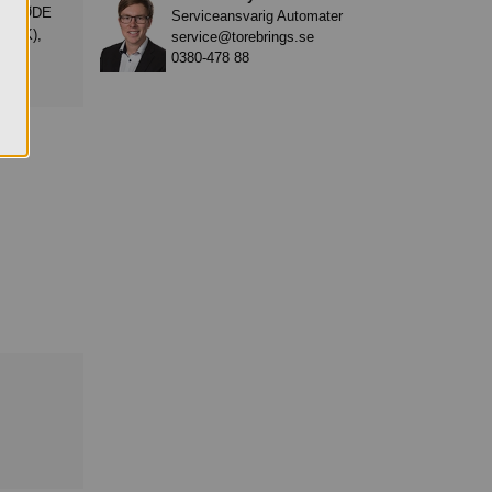
Serviceansvarig Automater
MÆLK),
service@torebrings.se
0380-478 88
ma.