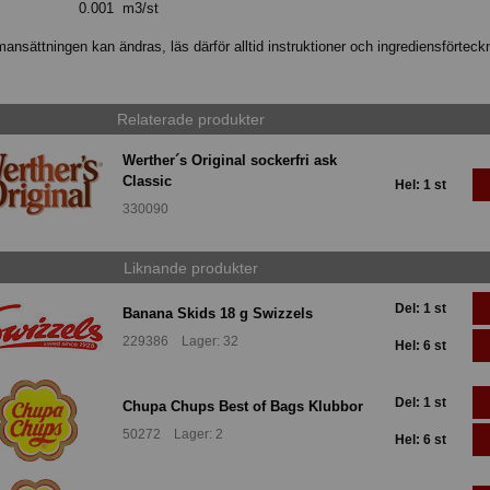
0.001 m3/st
nsättningen kan ändras, läs därför alltid instruktioner och ingrediensförteck
Relaterade produkter
Werther´s Original sockerfri ask
Classic
Hel: 1 st
330090
Liknande produkter
Del: 1 st
Banana Skids 18 g Swizzels
229386 Lager: 32
Hel: 6 st
Del: 1 st
Chupa Chups Best of Bags Klubbor
50272 Lager: 2
Hel: 6 st