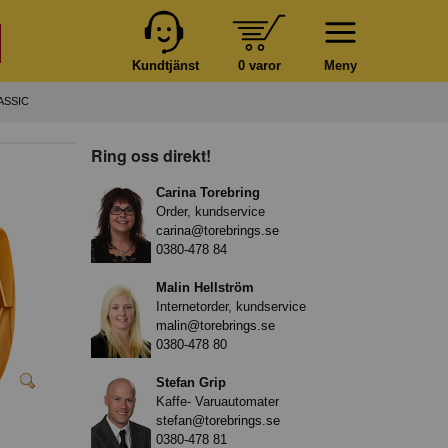
Kundtjänst
0 varor
Meny
ASSIC
Ring oss direkt!
Carina Torebring
Order, kundservice
carina@torebrings.se
0380-478 84
Malin Hellström
Internetorder, kundservice
malin@torebrings.se
0380-478 80
Stefan Grip
Kaffe- Varuautomater
stefan@torebrings.se
0380-478 81