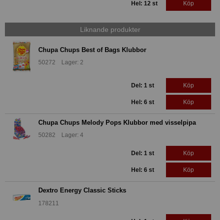
Hel: 12 st
Köp
Liknande produkter
Chupa Chups Best of Bags Klubbor
50272 Lager: 2
Del: 1 st
Köp
Hel: 6 st
Köp
Chupa Chups Melody Pops Klubbor med visselpipa
50282 Lager: 4
Del: 1 st
Köp
Hel: 6 st
Köp
Dextro Energy Classic Sticks
178211