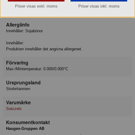
Protein 0.4 g
Priser visas exkl. moms
Priser visas inkl. moms
Motsvarande salt 0.1 g
Allergiinfo
Innehåller: Sojabönor
Innehåller:
Produkten innehåller det angivna allergenet.
Förvaring
Max-/Mintemperatur: 0.000/0.000°C
Ursprungsland
Storbritannien
Varumärke
Swizzels
Konsumentkontakt
Haugen-Gruppen AB