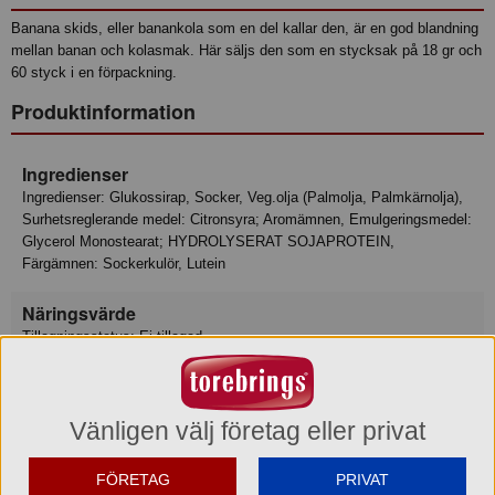
Banana skids, eller banankola som en del kallar den, är en god blandning
mellan banan och kolasmak. Här säljs den som en stycksak på 18 gr och
60 styck i en förpackning.
Produktinformation
Ingredienser
Ingredienser: Glukossirap, Socker, Veg.olja (Palmolja, Palmkärnolja),
Surhetsreglerande medel: Citronsyra; Aromämnen, Emulgeringsmedel:
Glycerol Monostearat; HYDROLYSERAT SOJAPROTEIN,
Färgämnen: Sockerkulör, Lutein
Näringsvärde
Tillagningsstatus: Ej tillagad
Basmängdeklaration: 100
Energi 1748 kJ
Energi 413 kcal
Fett 6.2 g
Vänligen välj företag eller privat
varav mättat fett 4.1 g
Kolhydrat 87.9 g
FÖRETAG
PRIVAT
varav sockerarter 59.6 g