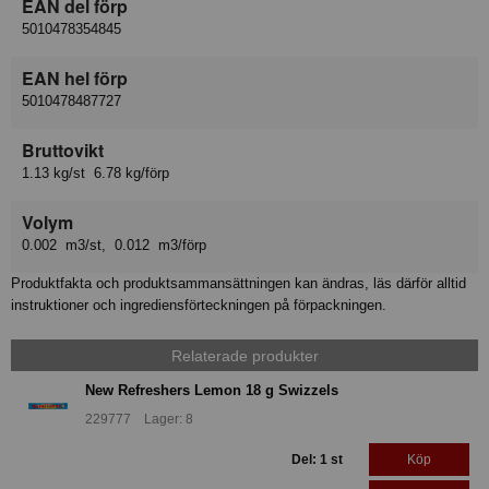
EAN del förp
5010478354845
EAN hel förp
5010478487727
Bruttovikt
1.13 kg/st 6.78 kg/förp
Volym
0.002 m3/st, 0.012 m3/förp
Produktfakta och produktsammansättningen kan ändras, läs därför alltid
instruktioner och ingrediensförteckningen på förpackningen.
Relaterade produkter
New Refreshers Lemon 18 g Swizzels
229777 Lager: 8
Del: 1 st
Köp