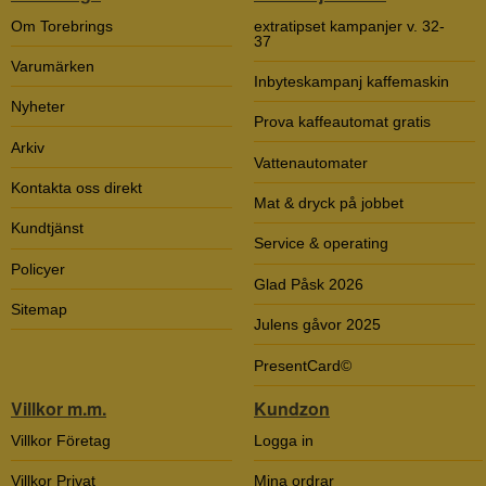
Om Torebrings
extratipset kampanjer v. 32-
37
Varumärken
Inbyteskampanj kaffemaskin
Nyheter
Prova kaffeautomat gratis
Arkiv
Vattenautomater
Kontakta oss direkt
Mat & dryck på jobbet
Kundtjänst
Service & operating
Policyer
Glad Påsk 2026
Sitemap
Julens gåvor 2025
PresentCard©
Villkor m.m.
Kundzon
Villkor Företag
Logga in
Villkor Privat
Mina ordrar