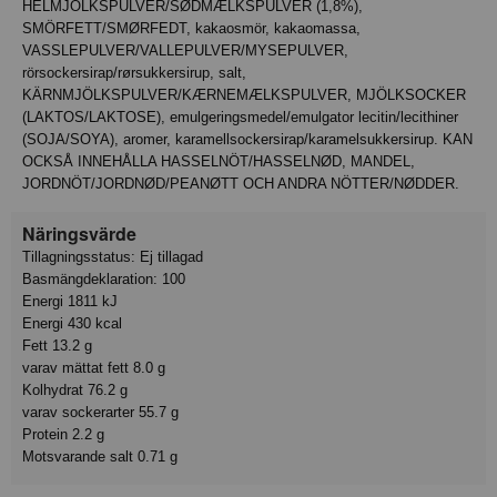
HELMJÖLKSPULVER/SØDMÆLKSPULVER (1,8%),
SMÖRFETT/SMØRFEDT, kakaosmör, kakaomassa,
VASSLEPULVER/VALLEPULVER/MYSEPULVER,
rörsockersirap/rørsukkersirup, salt,
KÄRNMJÖLKSPULVER/KÆRNEMÆLKSPULVER, MJÖLKSOCKER
(LAKTOS/LAKTOSE), emulgeringsmedel/emulgator lecitin/lecithiner
(SOJA/SOYA), aromer, karamellsockersirap/karamelsukkersirup. KAN
OCKSÅ INNEHÅLLA HASSELNÖT/HASSELNØD, MANDEL,
JORDNÖT/JORDNØD/PEANØTT OCH ANDRA NÖTTER/NØDDER.
Näringsvärde
Tillagningsstatus: Ej tillagad
Basmängdeklaration: 100
Energi 1811 kJ
Energi 430 kcal
Fett 13.2 g
varav mättat fett 8.0 g
Kolhydrat 76.2 g
varav sockerarter 55.7 g
Protein 2.2 g
Motsvarande salt 0.71 g