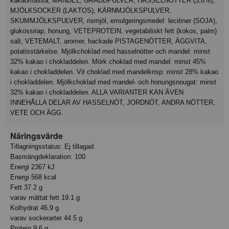
kakaomassa, MANDEL, GRÄDDPULVER, HASSELNÖTTER (3,8%),
MJÖLKSOCKER (LAKTOS), KÄRNMJÖLKSPULVER,
SKUMMJÖLKSPULVER, rismjöl, emulgeringsmedel: lecitiner (SOJA),
glukossirap, honung, VETEPROTEIN, vegetabiliskt fett (kokos, palm)
salt, VETEMALT, aromer, hackade PISTAGENÖTTER, ÄGGVITA,
potatisstärkelse. Mjölkchoklad med hasselnötter och mandel: minst
32% kakao i chokladdelen. Mörk choklad med mandel: minst 45%
kakao i chokladdelen. Vit choklad med mandelkrisp: minst 28% kakao
i chokladdelen. Mjölkchoklad med mandel- och honungsnougat: minst
32% kakao i chokladdelen. ALLA VARIANTER KAN ÄVEN
INNEHÅLLA DELAR AV HASSELNÖT, JORDNÖT, ANDRA NÖTTER,
VETE OCH ÄGG.
Näringsvärde
Tillagningsstatus: Ej tillagad
Basmängdeklaration: 100
Energi 2367 kJ
Energi 568 kcal
Fett 37.2 g
varav mättat fett 19.1 g
Kolhydrat 46.9 g
varav sockerarter 44.5 g
Protein 9.6 g