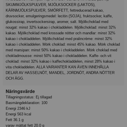
SKUMMJÖLKSPULVER, MJÖLKSOCKER (LAKTOS),
KÄRNMJÖLKSPULVER, SMÖRFETT, fettreducerad kakao,
druvsocker, emulgeringsmedel: lecitin (SOJA), fruktsocker, kaffe,
glukossirap, invertsockersirap, aromer, salt. Mjölkchoklad med
nougat: minst 32% kakao i chokladdelen. Mjölkchoklad: minst 32%
kakao. Mjölkchoklad med krossade nötter och mandlar: minst 32%
kakao i chokladdelen. Mjölkchoklad med pralincrème: minst 32%
kakao i chokladdelen. Mörk choklad: minst 45% kakao. Mörk choklad
med marsipan: minst 50% kakao i chokladdelen. Mörk choklad med
chokladmousse: minst 50% kakao i chokladdelen. Kaffe- och vit
choklad: minst 32% kakao i kaffechokladdelen, minst 28% kakao i
vita chokladdelen. ALLA VARIANTER KAN ÄVEN INNEHÅLLA
DELAR AV HASSELNÖT, MANDEL, JORDNÖT, ANDRA NÖTTER
OCH ÄGG.
Näringsvärde
Tillagningsstatus: Ej tillagad
Basmängdeklaration: 100
Energi 2346 kJ
Energi 563 kcal
Fett 36.1 g
varav mättat fett 20.0 g