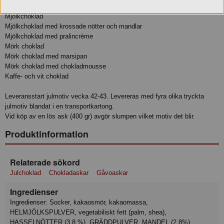
Mjölkchoklad med nougat
Mjölkchoklad
Mjölkchoklad med krossade nötter och mandlar
Mjölkchoklad med pralincrème
Mörk choklad
Mörk choklad med marsipan
Mörk choklad med chokladmousse
Kaffe- och vit choklad
Leveransstart julmotiv vecka 42-43. Levereras med fyra olika tryckta
julmotiv blandat i en transportkartong.
Vid köp av en lös ask (400 gr) avgör slumpen vilket motiv det blir.
Produktinformation
Relaterade sökord
Julchoklad
Chokladaskar
Gåvoaskar
Ingredienser
Ingredienser: Socker, kakaosmör, kakaomassa,
HELMJÖLKSPULVER, vegetabiliskt fett (palm, shea),
HASSELNÖTTER (3,8 %), GRÄDDPULVER, MANDEL (2,8%),