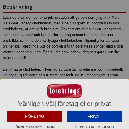
Beskrivning
Letar du efter den perfekta julchokladen att ge bort som julgåva? Merci
Jul Great Variety chokladask, med sina 400 gram av noggrant utvalda
chokladbitar, är det perfekta valet. Oavsett om du söker en uppskattad
julklapp till vänner och familj eller företagspresenter till kunder och
anställda, så finns den här lyxiga chokladasken tillgänglig för att köpa
online hos Torebrings. Att ge bort en sådan delikatess sprider glädje och
värme under hela julen. Beställ din chokladask idag och göra julen lite
extra speciell!
Den finaste chokladen, tillverkad av utvalda ingredienser och individuellt
inslagna i guld: detta är hur merci har tagit sig in i människors hjärtan
sedan 1965. Inte förvånande med tanke på att merci är gåvan att ge som
ett speciellt tack. merci betyder tack – Tack för att du finns!
merci Finest Selection är en perfekt presentask med chokladpraliner i åtta
Vänligen välj företag eller privat
utvalda varianter. I asken, som bjuder på både ljus och mörk choklad -
med och utan fyllning, finns det en favorit för alla.
FÖRETAG
PRIVAT
Merci 400 gr innehåller följande 32 chokladpraliner á 12,5 gr i åtta utvalda
Priser visas exkl. moms
Priser visas inkl. moms
varianter: