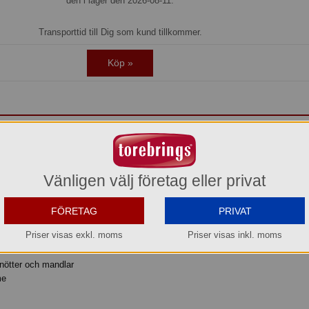
den i lager den 2026-08-11.
Transporttid till Dig som kund tillkommer.
Köp »
ad av utvalda ingredienser och individuellt inslagna i guld: detta är hur merci ha
5. Inte förvånande med tanke på att merci är gåvan att ge som ett speciellt 
finns!
Vänligen välj företag eller privat
erfekt presentask med chokladpraliner i åtta utvalda varianter. I asken, som 
 utan fyllning, finns det en favorit för alla.
FÖRETAG
PRIVAT
e 20 chokladpraliner á 12,5 gr i åtta utvalda varianter:
Priser visas exkl. moms
Priser visas inkl. moms
nötter och mandlar
me