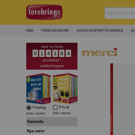
HEM
FÖRETAGSKUND
GODIS KONFEKTYR SNACKS
K
Just nu finns
0
1
4
1
8
4
produkter i
webbshoppen
Privat
Företag
(inkl. moms)
(exkl. moms)
Startsida
Nya varor