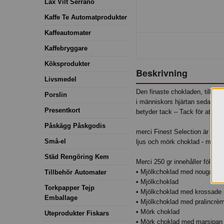
Lax Vilt Serrano
Kaffe Te Automatprodukter
Kaffeautomater
Kaffebryggare
Köksprodukter
Beskrivning
Livsmedel
Den finaste chokladen, tillverk
Porslin
i människors hjärtan sedan 196
Presentkort
betyder tack – Tack för att du 
Påskägg Påskgodis
merci Finest Selection är en p
Små-el
ljus och mörk choklad - med och
Städ Rengöring Kem
Merci 250 gr innehåller följand
• Mjölkchoklad med nougat
Tillbehör Automater
• Mjölkchoklad
Torkpapper Tejp
• Mjölkchoklad med krossade 
Emballage
• Mjölkchoklad med pralincrè
• Mörk choklad
Uteprodukter Fiskars
• Mörk choklad med marsipan