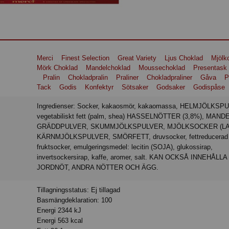
Merci
Finest Selection
Great Variety
Ljus Choklad
Mjölk
Mörk Choklad
Mandelchoklad
Moussechoklad
Presentask
Pralin
Chokladpralin
Praliner
Chokladpraliner
Gåva
P
Tack
Godis
Konfektyr
Sötsaker
Godsaker
Godispåse
Ingredienser: Socker, kakaosmör, kakaomassa, HELMJÖLKSPULVER,
vegetabiliskt fett (palm, shea) HASSELNÖTTER (3,8%), MANDE
GRÄDDPULVER, SKUMMJÖLKSPULVER, MJÖLKSOCKER (LA
KÄRNMJÖLKSPULVER, SMÖRFETT, druvsocker, fettreducerad 
fruktsocker, emulgeringsmedel: lecitin (SOJA), glukossirap,
invertsockersirap, kaffe, aromer, salt. KAN OCKSÅ INNEHÅLLA
JORDNÖT, ANDRA NÖTTER OCH ÄGG.
Tillagningsstatus: Ej tillagad
Basmängdeklaration: 100
Energi 2344 kJ
Energi 563 kcal