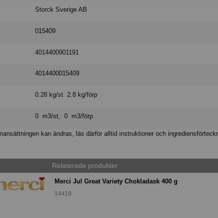
Storck Sverige AB
015409
4014400901191
4014400015409
0.28 kg/st 2.8 kg/förp
0 m3/st, 0 m3/förp
nsättningen kan ändras, läs därför alltid instruktioner och ingrediensförteck
Relaterade produkter
Merci Jul Great Variety Chokladask 400 g
14419