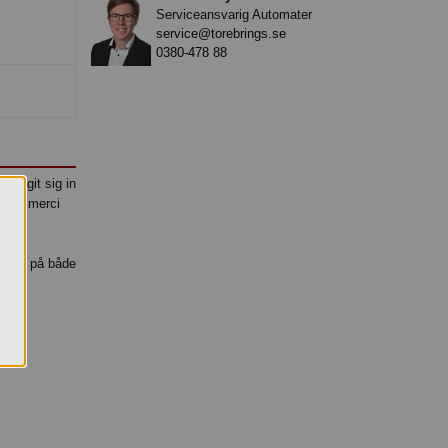
Serviceansvarig Automater
service@torebrings.se
0380-478 88
r tagit sig in
tack. merci
bjuder på både