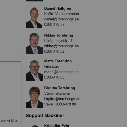
Daniel Hallgren
Kaffe- Varuautomater
daniel@torebrings.se
0380-478 87
Niklas Torebring
Inköp, logistik, IT
niklas@torebrings.se
0380-478 82
Matts Torebring
Grundare
matts@torebrings.se
0380-478 83
Birgitta Torebring
Växel, ekonomi
birgitta@torebrings.se
Växel:
0380-478 80
Support Maskiner
nar vi få in
Kristoffer Fyhr