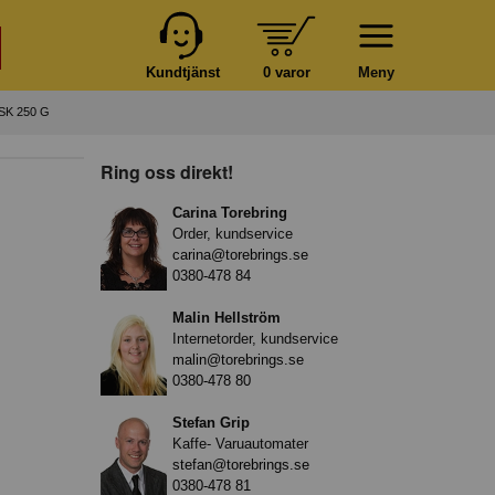
Kundtjänst
0 varor
Meny
K 250 G
Ring oss direkt!
Carina Torebring
Order, kundservice
carina@torebrings.se
0380-478 84
Malin Hellström
Internetorder, kundservice
malin@torebrings.se
0380-478 80
Stefan Grip
Kaffe- Varuautomater
stefan@torebrings.se
0380-478 81