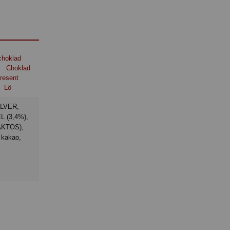
choklad
Choklad
resent
Lö
L (3,4%),
KTOS),
kakao,