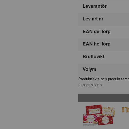
Leverantör
Lev art nr
EAN del förp
EAN hel förp
Bruttovikt
Volym
Produktfakta och produktsamma
förpackningen.