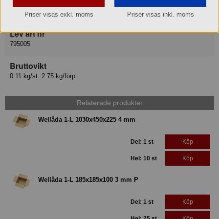
Leverantör
Packoplock Scandinavia AB
Priser visas exkl. moms
Priser visas inkl. moms
Lev art nr
795005
Bruttovikt
0.11 kg/st 2.75 kg/förp
Relaterade produkter
Wellåda 1-L 1030x450x225 4 mm
Del: 1 st
Köp
Hel: 10 st
Köp
Wellåda 1-L 185x185x100 3 mm P
Del: 1 st
Köp
Hel: 25 st
Köp