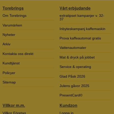
Torebrings
Vårt erbjudande
Om Torebrings
extratipset kampanjer v. 32-
37
Varumärken
Inbyteskampanj kaffemaskin
Nyheter
Prova kaffeautomat gratis
Arkiv
Vattenautomater
Kontakta oss direkt
Mat & dryck på jobbet
Kundtjänst
Service & operating
Policyer
Glad Påsk 2026
Sitemap
Julens gåvor 2025
PresentCard©
Villkor m.m.
Kundzon
Villkor Företag
Logga in