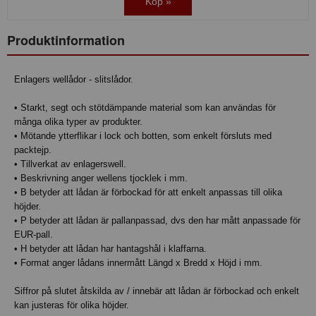
Köp »
Produktinformation
Enlagers wellådor - slitslådor.
• Starkt, segt och stötdämpande material som kan användas för
många olika typer av produkter.
• Mötande ytterflikar i lock och botten, som enkelt försluts med
packtejp.
• Tillverkat av enlagerswell.
• Beskrivning anger wellens tjocklek i mm.
• B betyder att lådan är förbockad för att enkelt anpassas till olika
höjder.
• P betyder att lådan är pallanpassad, dvs den har mått anpassade för
EUR-pall.
• H betyder att lådan har hantagshål i klaffarna.
• Format anger lådans innermått Längd x Bredd x Höjd i mm.
Siffror på slutet åtskilda av / innebär att lådan är förbockad och enkelt
kan justeras för olika höjder.