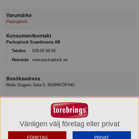
Varumärke
Packoplock
Konsumentkontakt
Packoplock Scandinavia AB
Telefon
020-50 58 50
Hemsida
www.packoplock.se
Besöksadress
Röda Stugans Gata 5, NORRKÖPING
E-post
info@packoplock.se
Varukategori
Vänligen välj företag eller privat
Wellkartong
FÖRETAG
PRIVAT