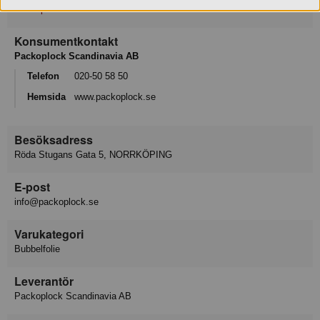
Packoplock
Konsumentkontakt
Packoplock Scandinavia AB
Telefon
020-50 58 50
Hemsida
www.packoplock.se
Besöksadress
Röda Stugans Gata 5, NORRKÖPING
E-post
info@packoplock.se
Varukategori
Bubbelfolie
Leverantör
Packoplock Scandinavia AB