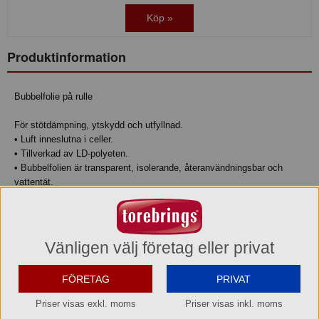
Köp »
Produktinformation
Bubbelfolie på rulle
För stötdämpning, ytskydd och utfyllnad.
• Luft inneslutna i celler.
• Tillverkad av LD-polyeten.
• Bubbelfolien är transparent, isolerande, återanvändningsbar och
vattentät.
• Finns även en variant som är antistatbehandlad.
• Vår bubbelplast finns med två olika storlekar på bubblan:
• EL / CL med en bubbeldiameter på 10 mm och en höjd på 4,2 mm
• DL med en bubbeldiameter på 30 mm och en höjd på 12,7 mm.
Vänligen välj företag eller privat
• DL är även perforerad var 30 cm, förutom 792710 som inte är
perforerad. Rullarnas längd är 50 meter.
FÖRETAG
PRIVAT
Priser visas exkl. moms
Priser visas inkl. moms
Varumärke