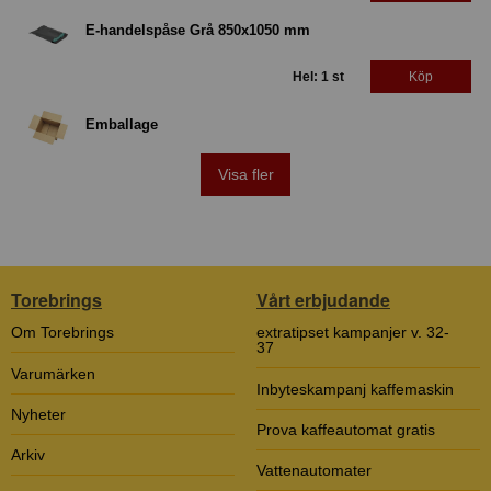
E-handelspåse Grå 850x1050 mm
Hel: 1 st
Köp
Emballage
Visa fler
Torebrings
Vårt erbjudande
Om Torebrings
extratipset kampanjer v. 32-
37
Varumärken
Inbyteskampanj kaffemaskin
Nyheter
Prova kaffeautomat gratis
Arkiv
Vattenautomater