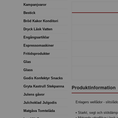
Kampanjvaror
Bestick
Bröd Kakor Konditori
Dryck Läsk Vatten
Engångsartiklar
Espressomaskiner
Fritidsprodukter
Glas
Glass
Godis Konfektyr Snacks
Produktinformation
Gryta Kastrull Stekpanna
Julens gåvor
Enlagers wellådor - slitslådo
Julchoklad Julgodis
Matgåva Tomtelåda
• Starkt, segt och stötdäm
• Mötande ytterflikar i lock