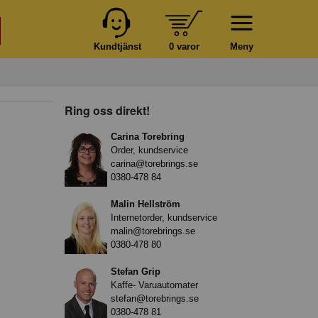
Kundtjänst
0 varor
Meny
Ring oss direkt!
Carina Torebring
Order, kundservice
carina@torebrings.se
0380-478 84
Malin Hellström
Internetorder, kundservice
malin@torebrings.se
0380-478 80
Stefan Grip
Kaffe- Varuautomater
stefan@torebrings.se
0380-478 81