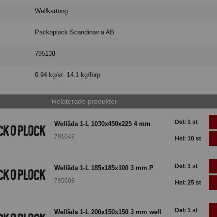
Wellkartong
Packoplock Scandinavia AB
795138
0.94 kg/st 14.1 kg/förp
Relaterade produkter
Del: 1 st
Wellåda 1-L 1030x450x225 4 mm
791043
Hel: 10 st
Del: 1 st
Wellåda 1-L 185x185x100 3 mm P
795003
Hel: 25 st
Del: 1 st
Wellåda 1-L 200x150x150 3 mm well