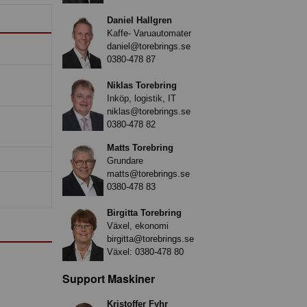
Daniel Hallgren
Kaffe- Varuautomater
daniel@torebrings.se
0380-478 87
Niklas Torebring
Inköp, logistik, IT
niklas@torebrings.se
0380-478 82
Matts Torebring
Grundare
matts@torebrings.se
0380-478 83
Birgitta Torebring
Växel, ekonomi
birgitta@torebrings.se
Växel:
0380-478 80
Support Maskiner
Kristoffer Fyhr