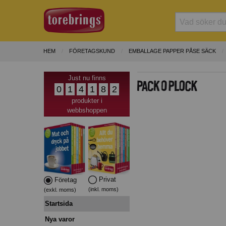
HEM
FÖRETAGSKUND
EMBALLAGE PAPPER PÅSE SÄCK
Just nu finns
0
1
4
1
8
2
produkter i
webbshoppen
Privat
Företag
(inkl. moms)
(exkl. moms)
Startsida
Nya varor