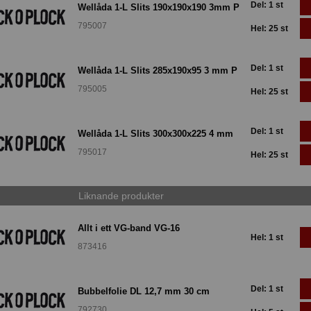
Del: 1 st
Wellåda 1-L Slits 190x190x190 3mm P
795007
Hel: 25 st
Del: 1 st
Wellåda 1-L Slits 285x190x95 3 mm P
795005
Hel: 25 st
Del: 1 st
Wellåda 1-L Slits 300x300x225 4 mm
795017
Hel: 25 st
Liknande produkter
Allt i ett VG-band VG-16
Hel: 1 st
873416
Del: 1 st
Bubbelfolie DL 12,7 mm 30 cm
792730