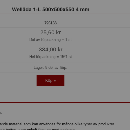
Wellåda 1-L 500x500x550 4 mm
795138
25,60 kr
Del av förpackning =
1 st
384,00 kr
Hel förpackning =
15*1 st
Lager: 9 del av förp.
Köp »
r.
pande material som kan användas för många olika typer av produkter.
 och botten, som enkelt försluts med packtejp.