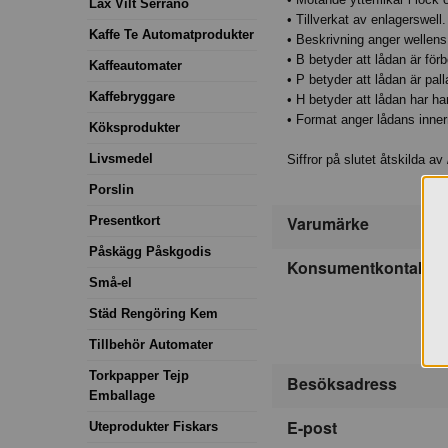
Lax Vilt Serrano
• Tillverkat av enlagerswell.
Kaffe Te Automatprodukter
• Beskrivning anger wellens
• B betyder att lådan är förb
Kaffeautomater
• P betyder att lådan är pa
Kaffebryggare
• H betyder att lådan har ha
• Format anger lådans inne
Köksprodukter
Livsmedel
Siffror på slutet åtskilda av
Porslin
Varumärke
Presentkort
Påskägg Påskgodis
Konsumentkontakt
Små-el
Städ Rengöring Kem
Tillbehör Automater
Torkpapper Tejp
Besöksadress
Emballage
E-post
Uteprodukter Fiskars