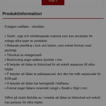
Köp »
Produktinformation
Enlagers wellådor - slitslådor.
• Starkt, segt och stötdämpande material som kan användas för
många olika typer av produkter.
• Mötande ytterflikar i lock och botten, som enkelt försluts med
packtejp.
• Tillverkat av enlagerswell.
• Beskrivning anger wellens tjocklek i mm.
• B betyder att lådan är förbockad för att enkelt anpassas till olika
höjder.
• P betyder att lådan är pallanpassad, dvs den har mått anpassade för
EUR-pall.
• H betyder att lådan har hantagshål i klaffarna.
• Format anger lådans innermått Längd x Bredd x Höjd i mm.
Siffror på slutet åtskilda av / innebär att lådan är förbockad och enkelt
kan justeras för olika höjder.