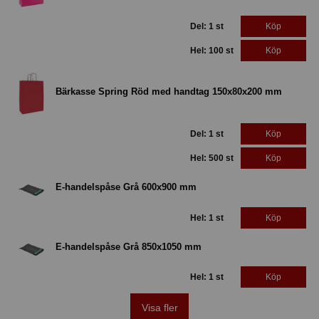
Del: 1 st
Köp
Hel: 100 st
Köp
Bärkasse Spring Röd med handtag 150x80x200 mm
Del: 1 st
Köp
Hel: 500 st
Köp
E-handelspåse Grå 600x900 mm
Hel: 1 st
Köp
E-handelspåse Grå 850x1050 mm
Hel: 1 st
Köp
Visa fler