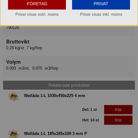
Leverantör
FÖRETAG
PRIVAT
Packoplock Scandinavia AB
Priser visas exkl. moms
Priser visas inkl. moms
Lev art nr
790120
Bruttovikt
0.28 kg/st 7 kg/förp
Volym
0.003 m3/st, 0.075 m3/förp
Relaterade produkter
Wellåda 1-L 1030x450x225 4 mm
Del: 1 st
Köp
Hel: 10 st
Köp
Wellåda 1-L 185x185x100 3 mm P