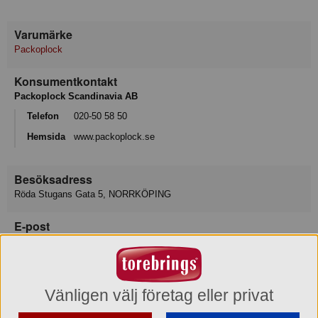
Varumärke
Packoplock
Konsumentkontakt
Packoplock Scandinavia AB
Telefon
020-50 58 50
Hemsida
www.packoplock.se
Besöksadress
Röda Stugans Gata 5, NORRKÖPING
E-post
info@packoplock.se
Varukategori
Wellkartong
Vänligen välj företag eller privat