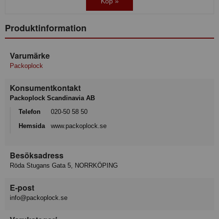
Köp »
Produktinformation
Varumärke
Packoplock
Konsumentkontakt
Packoplock Scandinavia AB
Telefon
020-50 58 50
Hemsida
www.packoplock.se
Besöksadress
Röda Stugans Gata 5, NORRKÖPING
E-post
info@packoplock.se