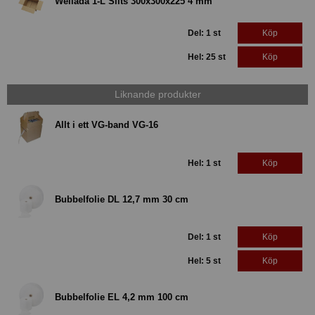
Wellåda 1-L Slits 300x300x225 4 mm
Del: 1 st
Köp
Hel: 25 st
Köp
Liknande produkter
Allt i ett VG-band VG-16
Hel: 1 st
Köp
Bubbelfolie DL 12,7 mm 30 cm
Del: 1 st
Köp
Hel: 5 st
Köp
Bubbelfolie EL 4,2 mm 100 cm