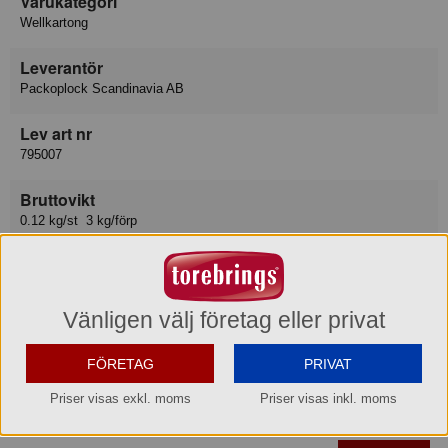
Varukategori
Wellkartong
Leverantör
Packoplock Scandinavia AB
Lev art nr
795007
Bruttovikt
0.12 kg/st 3 kg/förp
Volym
0.001 m3/st, 0.025 m3/förp
Vänligen välj företag eller privat
Relaterade produkter
FÖRETAG
PRIVAT
Wellåda 1-L 1030x450x225 4 mm
Priser visas exkl. moms
Priser visas inkl. moms
Del: 1 st
Köp