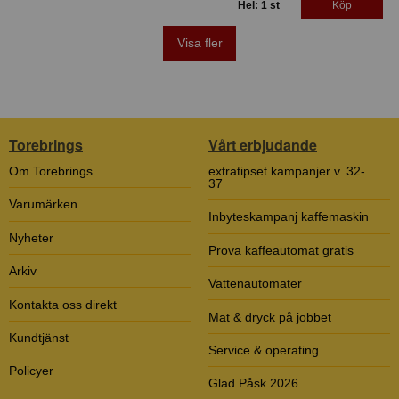
Hel: 1 st
Köp
Visa fler
Torebrings
Vårt erbjudande
Om Torebrings
extratipset kampanjer v. 32-
37
Varumärken
Inbyteskampanj kaffemaskin
Nyheter
Prova kaffeautomat gratis
Arkiv
Vattenautomater
Kontakta oss direkt
Mat & dryck på jobbet
Kundtjänst
Service & operating
Policyer
Glad Påsk 2026