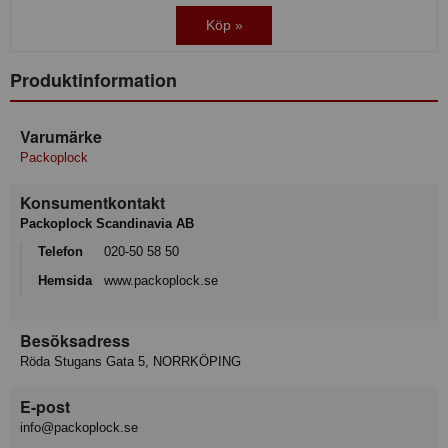
Köp »
Produktinformation
Varumärke
Packoplock
Konsumentkontakt
Packoplock Scandinavia AB
Telefon
020-50 58 50
Hemsida
www.packoplock.se
Besöksadress
Röda Stugans Gata 5, NORRKÖPING
E-post
info@packoplock.se