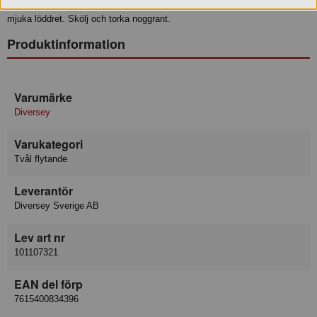
Tag lite tvålcreme i handen. Blöt händerna med vatten och tvätta med det
mjuka löddret. Skölj och torka noggrant.
Produktinformation
Varumärke
Diversey
Varukategori
Tvål flytande
Leverantör
Diversey Sverige AB
Lev art nr
101107321
EAN del förp
7615400834396