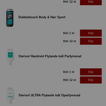
Hel: 12 st
Köp
Dubbeldusch Body & Hair Sport
Del: 1 st
Köp
Hel: 12 st
Köp
Sterisol Handrent Flytande tvål Parfymerad
Del: 1 st
Köp
Hel: 12 st
Köp
Sterisol ULTRA Flytande tvål Oparfymerad