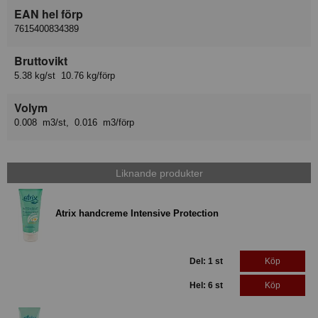
EAN hel förp
7615400834389
Bruttovikt
5.38 kg/st 10.76 kg/förp
Volym
0.008 m3/st, 0.016 m3/förp
Liknande produkter
Atrix handcreme Intensive Protection
Del: 1 st
Köp
Hel: 6 st
Köp