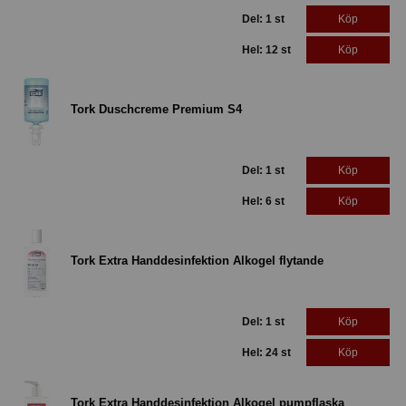
Del: 1 st
Köp
Hel: 12 st
Köp
Tork Duschcreme Premium S4
Del: 1 st
Köp
Hel: 6 st
Köp
Tork Extra Handdesinfektion Alkogel flytande
Del: 1 st
Köp
Hel: 24 st
Köp
Tork Extra Handdesinfektion Alkogel pumpflaska