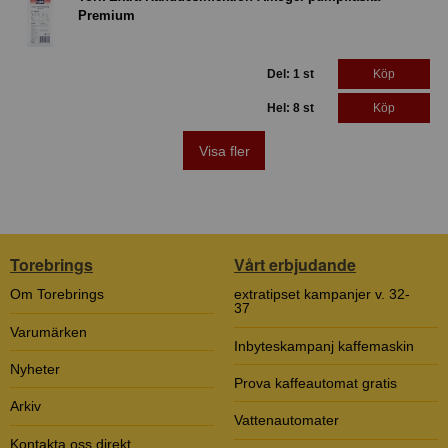
Premium
Del: 1 st
Köp
Hel: 8 st
Köp
Visa fler
Torebrings
Vårt erbjudande
Om Torebrings
extratipset kampanjer v. 32-
37
Varumärken
Inbyteskampanj kaffemaskin
Nyheter
Prova kaffeautomat gratis
Arkiv
Vattenautomater
Kontakta oss direkt