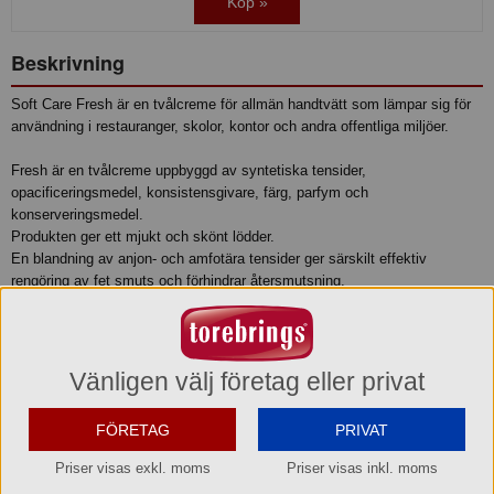
Köp »
Beskrivning
Soft Care Fresh är en tvålcreme för allmän handtvätt som lämpar sig för
användning i restauranger, skolor, kontor och andra offentliga miljöer.
Fresh är en tvålcreme uppbyggd av syntetiska tensider,
opacificeringsmedel, konsistensgivare, färg, parfym och
konserveringsmedel.
Produkten ger ett mjukt och skönt lödder.
En blandning av anjon- och amfotära tensider ger särskilt effektiv
rengöring av fet smuts och förhindrar återsmutsning.
Fresh är enkel att skölja bort efter användning, vilket gör produkten
speciellt lämplig för användning i restauranger.
• Rengör effektivt
Vänligen välj företag eller privat
• Ger ett mjukt och krämigt lödder
• Har en fräsch doft
FÖRETAG
PRIVAT
• pH: 5,3
Priser visas exkl. moms
Priser visas inkl. moms
Bruksanvisning