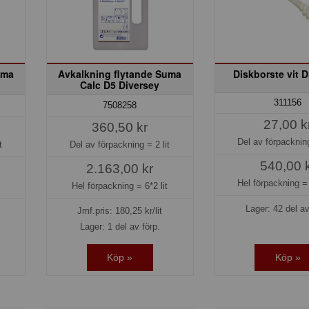
uma
Avkalkning flytande Suma
Diskborste vit 
Calc D5 Diversey
311156
7508258
27,00 k
360,50 kr
Del av förpackni
t
Del av förpackning =
2 lit
540,00 
2.163,00 kr
Hel förpackning 
t
Hel förpackning =
6*2 lit
Lager: 42 del av
Jmf.pris:
180,25
kr/lit
Lager: 1 del av förp.
Köp »
Köp »