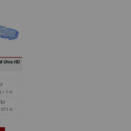
 Ultra HD
kr
ng =
1 st
 kr
=
10*1 st
»