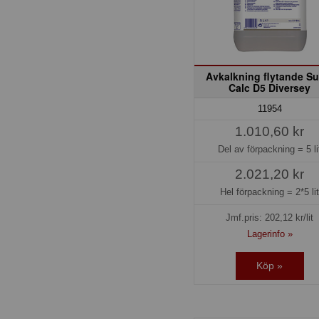
Avkalkning flytande S
Calc D5 Diversey
11954
1.010,60 kr
Del av förpackning =
5 li
2.021,20 kr
Hel förpackning =
2*5 li
Jmf.pris:
202,12
kr/lit
Lagerinfo »
Köp »