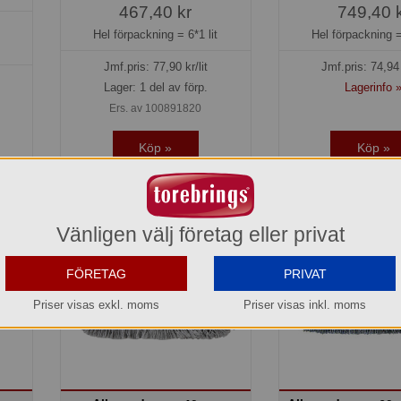
467,40 kr
749,40 
Hel förpackning =
6*1 lit
Hel förpackning 
t
Jmf.pris:
77,90
kr/lit
Jmf.pris:
74,94
Lager: 1 del av förp.
Lagerinfo 
Ers. av 100891820
Köp »
Köp »
Vänligen välj företag eller privat
FÖRETAG
PRIVAT
Priser visas exkl. moms
Priser visas inkl. moms