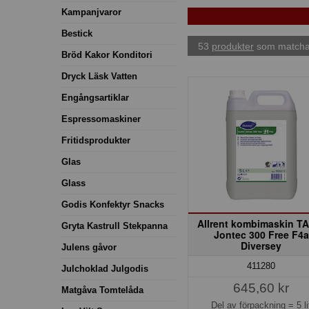
Kampanjvaror
Bestick
53
produkter
som matchar
Bröd Kakor Konditori
Dryck Läsk Vatten
Engångsartiklar
Espressomaskiner
Fritidsprodukter
Glas
Glass
Godis Konfektyr Snacks
Allrent kombimaskin T
Gryta Kastrull Stekpanna
Jontec 300 Free F4a
Diversey
Julens gåvor
411280
Julchoklad Julgodis
645,60 kr
Matgåva Tomtelåda
Del av förpackning =
5 li