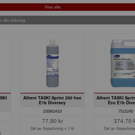
 din sökning:
ASKI
Allrent TASKI Sprint 200 free
Allrent TASKI Sprin
E1b Diversey
Eco E1b Dive
100863410
7515240
77,90 kr
374,70 
Del av förpackning =
1 lit
Del av förpackni
t