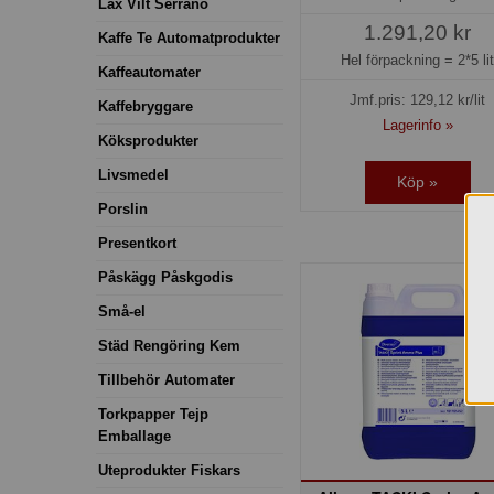
Lax Vilt Serrano
1.291,20 kr
Kaffe Te Automatprodukter
Hel förpackning =
2*5 li
Kaffeautomater
Jmf.pris:
129,12
kr/lit
Kaffebryggare
Lagerinfo »
Köksprodukter
Livsmedel
Köp »
Porslin
Presentkort
Påskägg Påskgodis
Små-el
Städ Rengöring Kem
Tillbehör Automater
Torkpapper Tejp
Emballage
Uteprodukter Fiskars