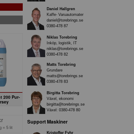
Daniel Hallgren
Kaffe- Varuautomater
daniel@torebrings.se
0380-478 87
Niklas Torebring
Inköp, logistik, IT
niklas@torebrings.se
0380-478 82
Matts Torebring
Grundare
matts@torebrings.se
0380-478 83
Birgitta Torebring
t 200 Pur-
Växel, ekonomi
rsey
birgitta@torebrings.se
Växel:
0380-478 80
kr
Support Maskiner
ng =
5 lit
Kristoffer Fyhr