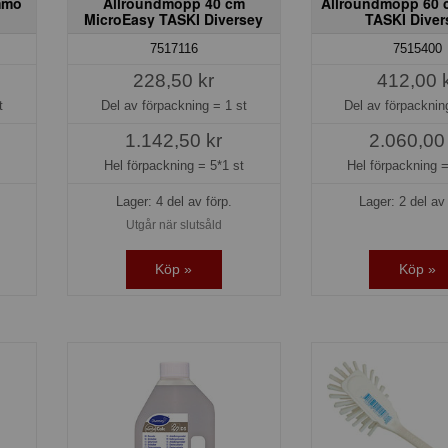
mmo
Allroundmopp 40 cm
Allroundmopp 60 
MicroEasy TASKI Diversey
TASKI Diver
7517116
7515400
228,50 kr
412,00 
t
Del av förpackning =
1 st
Del av förpackni
1.142,50 kr
2.060,00
t
Hel förpackning =
5*1 st
Hel förpackning 
Lager: 4 del av förp.
Lager: 2 del av 
Utgår när slutsåld
Köp »
Köp »