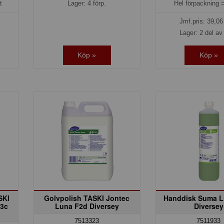
t
Lager: 4 förp.
Hel förpackning 
Jmf.pris:
39,06
Lager: 2 del av 
Köp »
Köp »
SKI
Golvpolish TASKI Jontec
Handdisk Suma Li
E3c
Luna F2d Diversey
Diversey
7513323
7511933