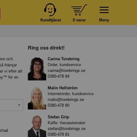
Kundtjänst
0 varor
Meny
Ring oss direkt!
ion och
Carina Torebring
Order, kundservice
så främjar
carina@torebrings.se
 vi efter att
0380-478 84
sey™ för en
Malin Hellström
Internetorder, kundservice
malin@torebrings.se
0380-478 80
Stefan Grip
Kaffe- Varuautomater
stefan@torebrings.se
r/rad
0380-478 81