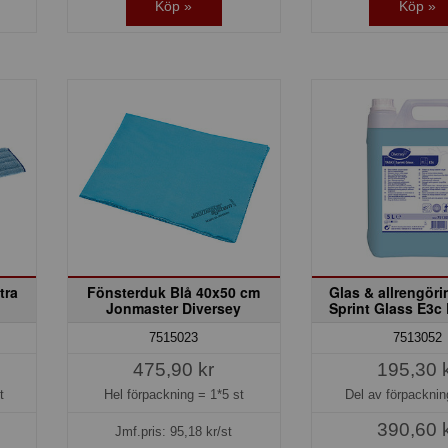
Köp »
Köp »
tra
Fönsterduk Blå 40x50 cm
Glas & allrengör
Jonmaster Diversey
Sprint Glass E3c
7515023
7513052
475,90 kr
195,30 
t
Hel förpackning =
1*5 st
Del av förpackni
390,60 
Jmf.pris:
95,18
kr/st