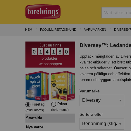
HEM
F&OUML;RETAGSKUND
VARUMÄRKEN
DIVERSEY
Diversey™: Ledande
Just nu finns
0
1
4
1
8
0
Upptäck mångfalden av Divers
produkter i
kvalitet erbjuder vi ett brett 
webbshoppen
hälsa och säkerhet. Oavsett om 
leverera pålitliga och effekti
renare och tryggare arbetsplat
Varumärke
Privat
Företag
(inkl. moms)
(exkl. moms)
Sortera efter
Startsida
Nya varor