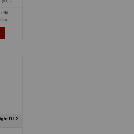
=
2*5 lit
kr/lit
förp.
ght D1.2