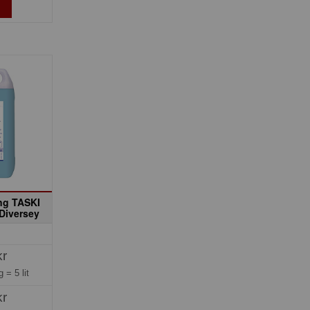
ing TASKI
 Diversey
kr
ng =
5 lit
kr