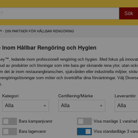
Sök
™ - DIN PARTNER FÖR HÅLLBAR RENGÖRING
 Inom Hållbar Rengöring och Hygien
ey™, ledande inom professionell rengöring och hygien. Med fokus på innovat
utbud av produkter och lösningar som inte bara ger skinande rena ytor, utan ock
det är inom restaurangbranschen, sjukvården eller industriella miljöer, strävar
va rengöringslösningar som möter och överträffar dina förväntningar. Välj Diver
s.
Kategori
Certifiering/Märke
Leverantör
Bara kampanjvaror
Visa maxläge 1 vara/rad
Bara kampanjvaror
Visa maxläge 1 vara/rad
Bara lagervaror
Visa standardläge
Bara lagervaror
Visa standardläge 3 varo