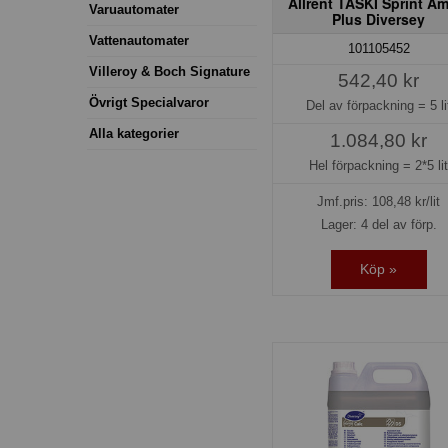
Allrent TASKI Sprint A
Varuautomater
Plus Diversey
Vattenautomater
101105452
Villeroy & Boch Signature
542,40 kr
Övrigt Specialvaror
Del av förpackning =
5 li
Alla kategorier
1.084,80 kr
Hel förpackning =
2*5 li
Jmf.pris:
108,48
kr/lit
Lager: 4 del av förp.
Köp »