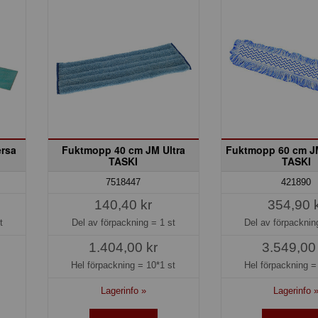
rsa
Fuktmopp 40 cm JM Ultra
Fuktmopp 60 cm JM
TASKI
TASKI
7518447
421890
140,40 kr
354,90 
t
Del av förpackning =
1 st
Del av förpackni
1.404,00 kr
3.549,00
Hel förpackning =
10*1 st
Hel förpackning 
Lagerinfo »
Lagerinfo 