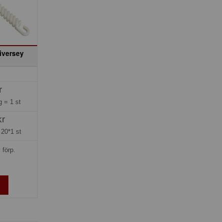
Diversey
r
ng =
1 st
kr
=
20*1 st
 förp.