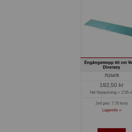
Engångsmopp 60 cm Ve
Diversey
7515478
192,50 kr
Hel förpackning =
1*25 s
Jmf.pris:
7,70
kr/st
Lagerinfo »