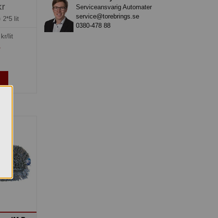
kr
Serviceansvarig Automater
service@torebrings.se
=
2*5 lit
0380-478 88
kr/lit
»