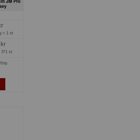
cm JM Pro
sey
kr
ng =
1 st
 kr
=
5*1 st
förp.