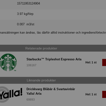
15711953124904
3.97 kg/förp
0.007 m3/st
nsättningen kan ändras, läs därför alltid instruktioner och ingrediensförteck
Relaterade produkter
Starbucks™ Tripleshot Espresso Arla
Hel: 1 st
106167
Liknande produkter
Drickkvarg Blåbär & Svartavinbär
Yalla! Arla
Hel: 1 st
69893