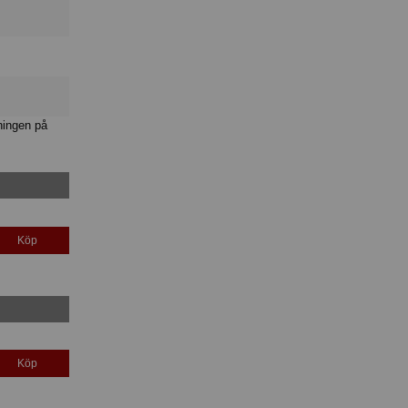
ningen på
Köp
Köp