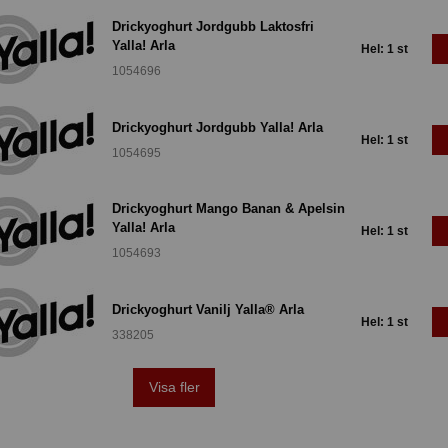
Drickyoghurt Jordgubb Laktosfri
Yalla! Arla
Hel: 1 st
1054696
Drickyoghurt Jordgubb Yalla! Arla
Hel: 1 st
1054695
Drickyoghurt Mango Banan & Apelsin
Yalla! Arla
Hel: 1 st
1054693
Drickyoghurt Vanilj Yalla® Arla
Hel: 1 st
338205
Visa fler