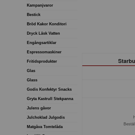
Kampanjvaror
Bestick
Bröd Kakor Konditori
Dryck Läsk Vatten
Engångsartiklar
Espressomaskiner
Starbu
Fritidsprodukter
Glas
Glass
Godis Konfektyr Snacks
Gryta Kastrull Stekpanna
Julens gåvor
H
Julchoklad Julgodis
Bestäl
Matgåva Tomtelåda