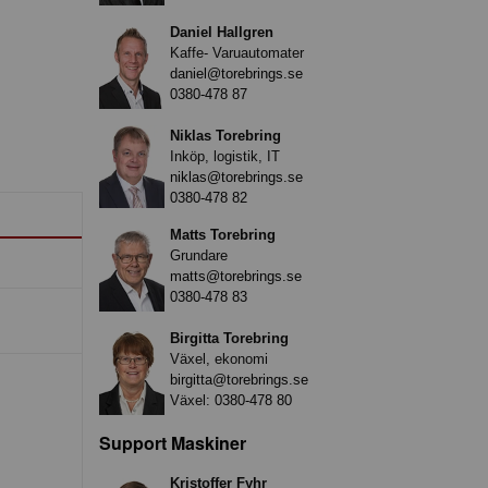
Daniel Hallgren
Kaffe- Varuautomater
daniel@torebrings.se
0380-478 87
Niklas Torebring
Inköp, logistik, IT
niklas@torebrings.se
0380-478 82
Matts Torebring
Grundare
matts@torebrings.se
0380-478 83
Birgitta Torebring
Växel, ekonomi
birgitta@torebrings.se
Växel:
0380-478 80
Support Maskiner
Kristoffer Fyhr