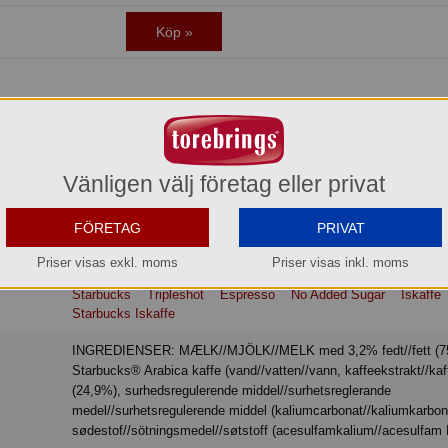
Köp »
 Starbucks® Tripleshot No Added Sugar. Tripleshot Espresso är gjord med tre 
kad med samma toppkvalitet som på Starbucks kaféer. Kaffedrycken är smaks
 Den fungerar utmärkt att ta med och dricka i farten, gärna när du är i behov a
Vänligen välj företag eller privat
 smakar allra bäst väl kyld. Oöppnad förpackning kan förvaras i rumstemperat
FÖRETAG
PRIVAT
Priser visas exkl. moms
Priser visas inkl. moms
Starbucks
Tripleshot
Espresso
No Added Sugar
Iskaffe
Starbucks Iskaffe
INGREDIENSER: MÆLK//MJÖLK//MELK med 3,2% fedt//fett (75%),
Starbucks® Arabica kaffe (vand//vatten//vann, kaffeekstrakt//kaf
(24,9%), surhedsregulerende middel//surhetsreglerande
medel//surhetsregulerende middel (kaliumcarbonat//kaliumkarbon
sødestof//sötningsmedel//søtstoff (acesulfamkalium//acesulfam 