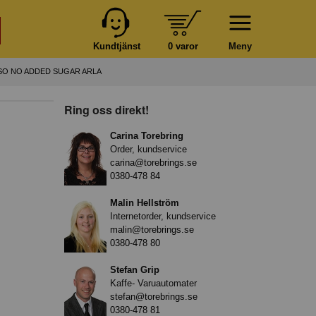
Kundtjänst
0 varor
Meny
SO NO ADDED SUGAR ARLA
Ring oss direkt!
Carina Torebring
Order, kundservice
carina@torebrings.se
0380-478 84
Malin Hellström
Internetorder, kundservice
malin@torebrings.se
0380-478 80
Stefan Grip
Kaffe- Varuautomater
stefan@torebrings.se
0380-478 81