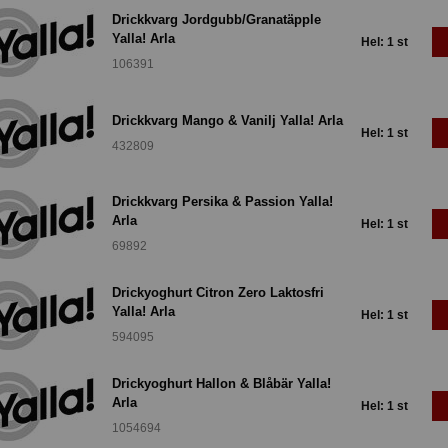
Drickkvarg Jordgubb/Granatäpple
Yalla! Arla
Hel: 1 st
106391
Drickkvarg Mango & Vanilj Yalla! Arla
Hel: 1 st
432809
Drickkvarg Persika & Passion Yalla!
Arla
Hel: 1 st
69892
Drickyoghurt Citron Zero Laktosfri
Yalla! Arla
Hel: 1 st
594095
Drickyoghurt Hallon & Blåbär Yalla!
Arla
Hel: 1 st
1054694