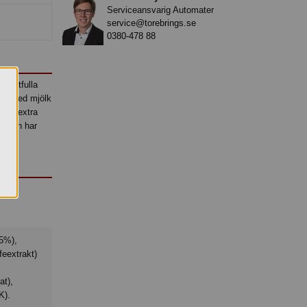
Serviceansvarig Automater
service@torebrings.se
0380-478 88
kraftfulla
att med mjölk
v en extra
ur och har
feextrakt)
at),
K).