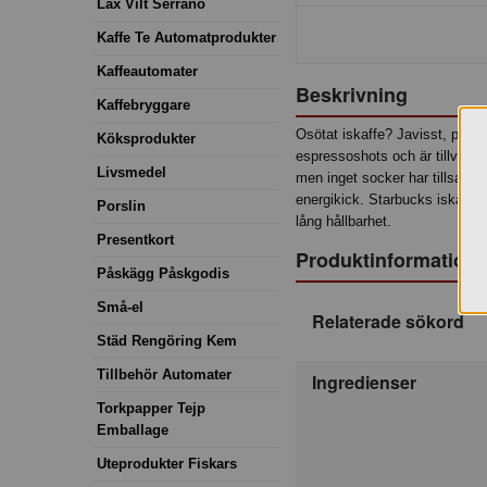
Lax Vilt Serrano
Kaffe Te Automatprodukter
Kaffeautomater
Beskrivning
Kaffebryggare
Osötat iskaffe? Javisst, prova
Köksprodukter
espressoshots och är tillver
Livsmedel
men inget socker har tillsatts.
energikick. Starbucks iskaffe
Porslin
lång hållbarhet.
Presentkort
Produktinformation
Påskägg Påskgodis
Små-el
Relaterade sökord
Städ Rengöring Kem
Tillbehör Automater
Ingredienser
Torkpapper Tejp
Emballage
Uteprodukter Fiskars