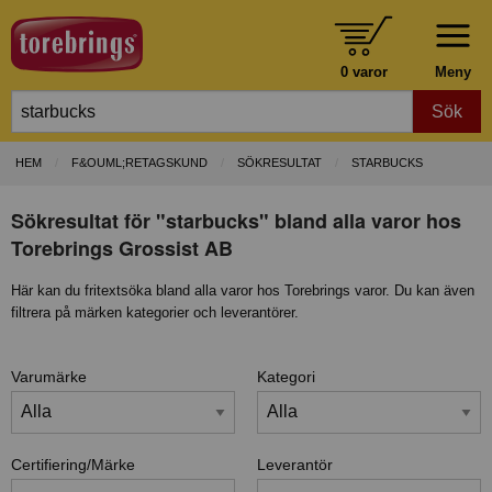
0 varor
Meny
Sök
HEM
F&OUML;RETAGSKUND
SÖKRESULTAT
STARBUCKS
Sökresultat för "starbucks" bland alla varor hos
Torebrings Grossist AB
Här kan du fritextsöka bland alla varor hos Torebrings varor. Du kan även
filtrera på märken kategorier och leverantörer.
Varumärke
Kategori
Certifiering/Märke
Leverantör