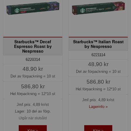
Starbucks™ Decaf
Starbucks™ Italian Roast
Espresso Roast by
by Nespresso
Nespresso
6221114
6220314
48,90 kr
48,90 kr
Del av förpackning =
10 st
Del av förpackning =
10 st
586,80 kr
586,80 kr
Hel förpackning =
12*10 st
Hel förpackning =
12*10 st
Jmf.pris:
4,89
kr/st
Jmf.pris:
4,89
kr/st
Lagerinfo »
Lager: 10 del av förp.
Utgår när slutsåld
Köp »
Köp »