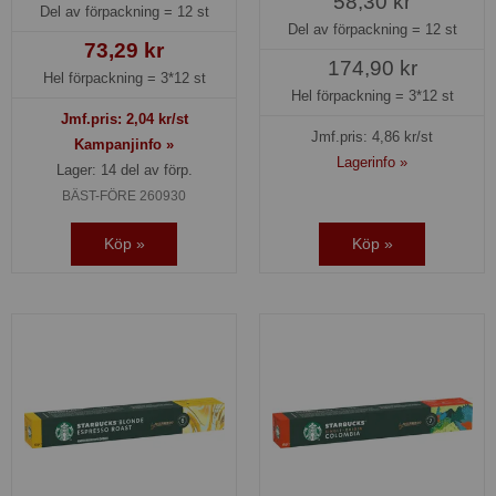
58,30 kr
Del av förpackning =
12 st
Del av förpackning =
12 st
73,29 kr
174,90 kr
Hel förpackning =
3*12 st
Hel förpackning =
3*12 st
Jmf.pris:
2,04
kr/st
Jmf.pris:
4,86
kr/st
Kampanjinfo »
Lagerinfo »
Lager: 14 del av förp.
BÄST-FÖRE 260930
Köp »
Köp »