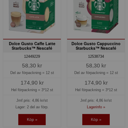
Dolce Gusto Caffe Latte
Dolce Gusto Cappuccino
Starbucks™ Nescafé
Starbucks™ Nescafé
12449229
12538734
58,30 kr
58,30 kr
Del av förpackning =
12 st
Del av förpackning =
12 st
174,90 kr
174,90 kr
Hel förpackning =
3*12 st
Hel förpackning =
3*12 st
Jmf.pris:
4,86
kr/st
Jmf.pris:
4,86
kr/st
Lager: 2 del av förp.
Lagerinfo »
Köp »
Köp »