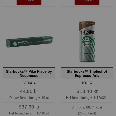
Starbucks™ Pike Place by
Starbucks™ Tripleshot
Nespresso
Espresso Arla
6220414
106167
44,80 kr
318,40 kr
Del av förpackning =
10 st
Hel förpackning =
1*12x30cl
537,60 kr
Jmf.pris:
88,44
kr/lit
Hel förpackning =
12*10 st
(26,53 kr/st)