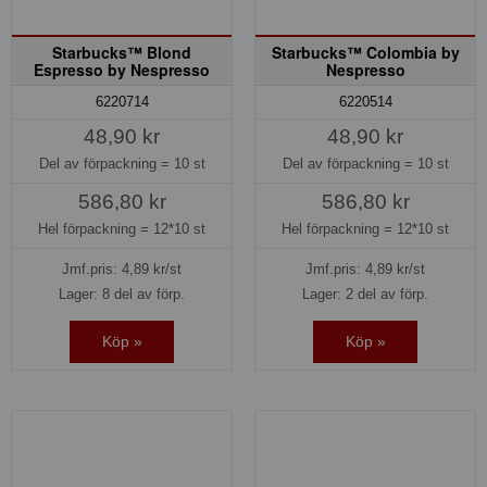
Starbucks™ Blond
Starbucks™ Colombia by
Espresso by Nespresso
Nespresso
6220714
6220514
48,90 kr
48,90 kr
Del av förpackning =
10 st
Del av förpackning =
10 st
586,80 kr
586,80 kr
Hel förpackning =
12*10 st
Hel förpackning =
12*10 st
Jmf.pris:
4,89
kr/st
Jmf.pris:
4,89
kr/st
Lager: 8 del av förp.
Lager: 2 del av förp.
Köp »
Köp »