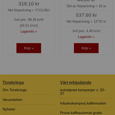
318,10 kr
Del av förpackning =
10 st
Hel förpackning =
1*12x30cl
537,60 kr
Jmf.pris:
88,36
kr/lit
Hel förpackning =
12*10 st
(26,51 kr/st)
Jmf.pris:
4,48
kr/st
Lagerinfo »
Lagerinfo »
Köp »
Köp »
Torebrings
Vårt erbjudande
Om Torebrings
extratipset kampanjer v. 32-
37
Varumärken
Inbyteskampanj kaffemaskin
Nyheter
Prova kaffeautomat gratis