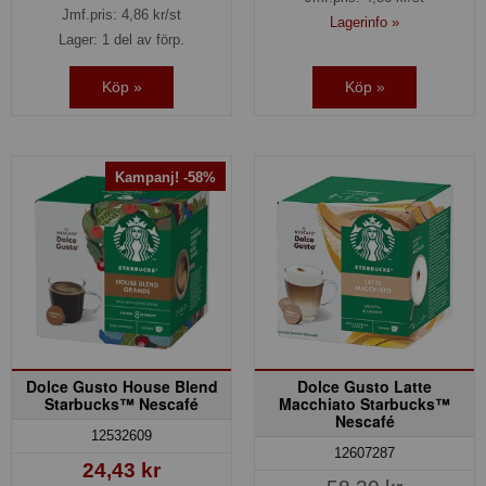
Jmf.pris:
4,86
kr/st
Lagerinfo »
Lager: 1 del av förp.
Köp »
Köp »
Kampanj! -58%
Dolce Gusto House Blend
Dolce Gusto Latte
Starbucks™ Nescafé
Macchiato Starbucks™
Nescafé
12532609
12607287
24,43 kr