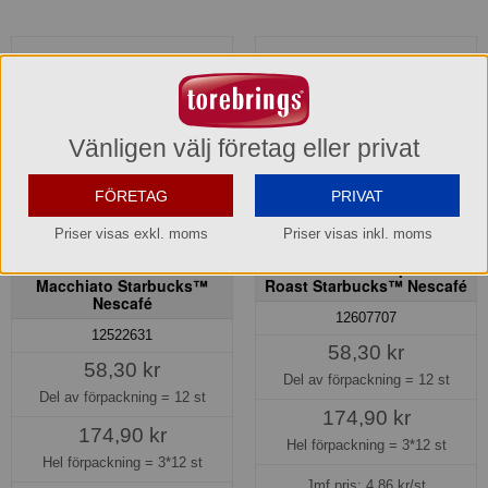
Vänligen välj företag eller privat
FÖRETAG
PRIVAT
Priser visas exkl. moms
Priser visas inkl. moms
Dolce Gusto Caramel
Dolce Gusto Espresso
Macchiato Starbucks™
Roast Starbucks™ Nescafé
Nescafé
12607707
12522631
58,30 kr
58,30 kr
Del av förpackning =
12 st
Del av förpackning =
12 st
174,90 kr
174,90 kr
Hel förpackning =
3*12 st
Hel förpackning =
3*12 st
Jmf.pris:
4,86
kr/st