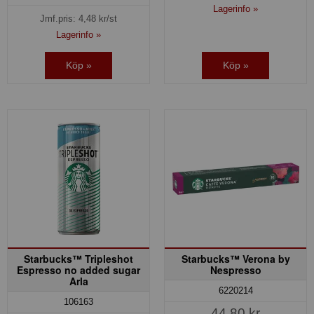
Lagerinfo »
Jmf.pris:
4,48
kr/st
Lagerinfo »
Köp »
Köp »
Starbucks™ Tripleshot
Starbucks™ Verona by
Espresso no added sugar
Nespresso
Arla
6220214
106163
44,80 kr