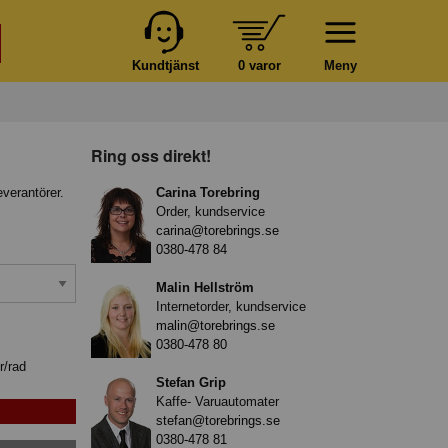
Kundtjänst
0 varor
Meny
Ring oss direkt!
everantörer.
Carina Torebring
Order, kundservice
carina@torebrings.se
0380-478 84
Malin Hellström
Internetorder, kundservice
malin@torebrings.se
0380-478 80
r/rad
Stefan Grip
Kaffe- Varuautomater
stefan@torebrings.se
0380-478 81