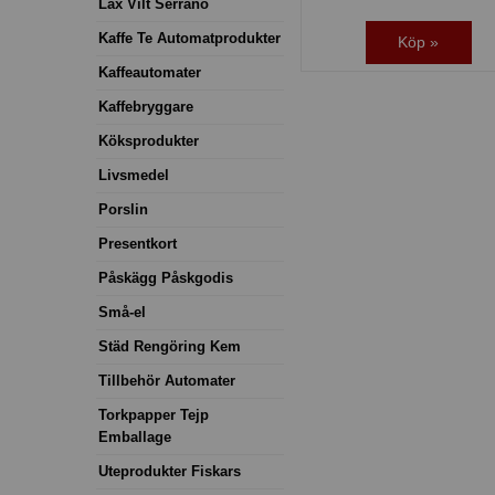
Lax Vilt Serrano
Kaffe Te Automatprodukter
Köp »
Kaffeautomater
Kaffebryggare
Köksprodukter
Livsmedel
Porslin
Presentkort
Påskägg Påskgodis
Små-el
Städ Rengöring Kem
Tillbehör Automater
Torkpapper Tejp
Emballage
Uteprodukter Fiskars