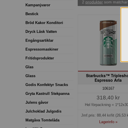
2
produkter
som matchar 
Kampanjvaror
Bestick
Bröd Kakor Konditori
Dryck Läsk Vatten
Engångsartiklar
Espressomaskiner
Fritidsprodukter
Glas
Starbucks™ Triplesh
Glass
Espresso Arla
Godis Konfektyr Snacks
106167
Gryta Kastrull Stekpanna
318,40 kr
Julens gåvor
Hel förpackning =
1*12x30
Julchoklad Julgodis
Jmf.pris:
88,44
kr/lit
(26,53 k
Matgåva Tomtelåda
Lagerinfo »