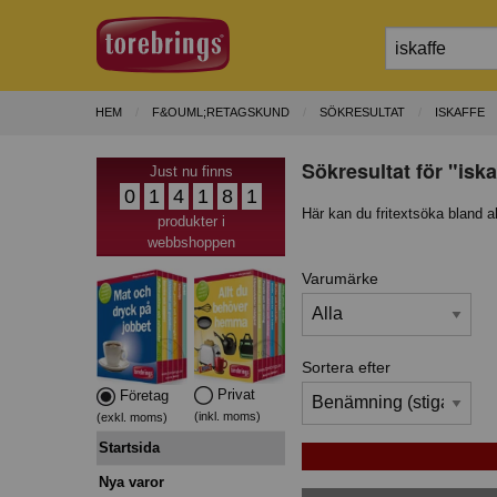
HEM
F&OUML;RETAGSKUND
SÖKRESULTAT
ISKAFFE
Sökresultat för "isk
Just nu finns
0
1
4
1
8
1
Här kan du fritextsöka bland a
produkter i
webbshoppen
Varumärke
Sortera efter
Privat
Företag
(inkl. moms)
(exkl. moms)
Startsida
Nya varor