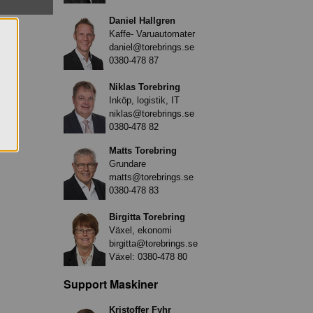
Daniel Hallgren
Kaffe- Varuautomater
daniel@torebrings.se
0380-478 87
Niklas Torebring
Inköp, logistik, IT
niklas@torebrings.se
0380-478 82
Matts Torebring
Grundare
matts@torebrings.se
0380-478 83
Birgitta Torebring
Växel, ekonomi
birgitta@torebrings.se
Växel:
0380-478 80
Support Maskiner
Kristoffer Fyhr