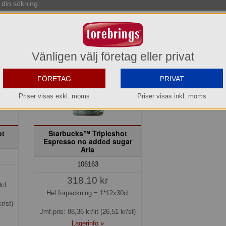
din sökning:
Vänligen välj företag eller privat
FÖRETAG
PRIVAT
Priser visas exkl. moms
Priser visas inkl. moms
ot
Starbucks™ Tripleshot
Espresso no added sugar
Arla
106163
318,10 kr
cl
Hel förpackning =
1*12x30cl
r/st)
Jmf.pris:
88,36
kr/lit
(26,51 kr/st)
Lagerinfo »