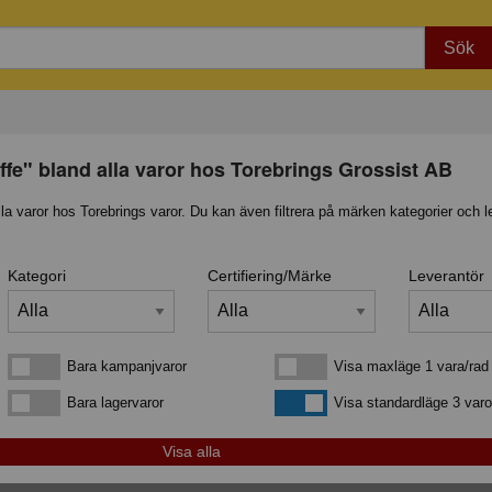
Sök
affe" bland alla varor hos Torebrings Grossist AB
lla varor hos Torebrings varor. Du kan även filtrera på märken kategorier och l
Kategori
Certifiering/Märke
Leverantör
Bara kampanjvaror
Visa maxläge 1 vara/rad
Bara kampanjvaror
Visa maxläge 1 vara/rad
Bara lagervaror
Visa standardläge
Bara lagervaror
Visa standardläge 3 varo