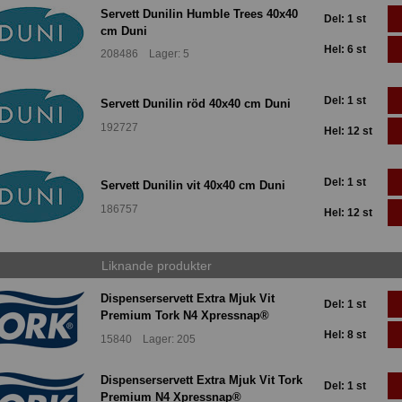
Servett Dunilin Humble Trees 40x40
Del: 1 st
cm Duni
Hel: 6 st
208486 Lager: 5
Del: 1 st
Servett Dunilin röd 40x40 cm Duni
192727
Hel: 12 st
Del: 1 st
Servett Dunilin vit 40x40 cm Duni
186757
Hel: 12 st
Liknande produkter
Dispenserservett Extra Mjuk Vit
Del: 1 st
Premium Tork N4 Xpressnap®
Hel: 8 st
15840 Lager: 205
Dispenserservett Extra Mjuk Vit Tork
Del: 1 st
Premium N4 Xpressnap®