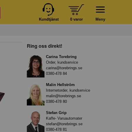
Kundtjänst
0 varor
Meny
Ring oss direkt!
Carina Torebring
Order, kundservice
carina@torebrings.se
0380-478 84
Malin Hellström
Internetorder, kundservice
malin@torebrings.se
0380-478 80
Stefan Grip
Kaffe- Varuautomater
stefan@torebrings.se
0380-478 81