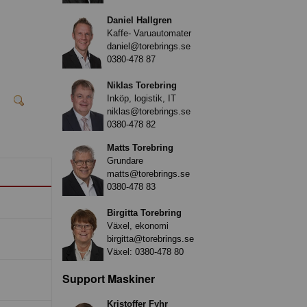
Daniel Hallgren
Kaffe- Varuautomater
daniel@torebrings.se
0380-478 87
Niklas Torebring
Inköp, logistik, IT
niklas@torebrings.se
0380-478 82
Matts Torebring
Grundare
matts@torebrings.se
0380-478 83
Birgitta Torebring
Växel, ekonomi
birgitta@torebrings.se
Växel:
0380-478 80
Support Maskiner
Kristoffer Fyhr