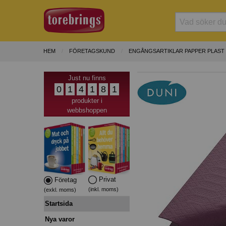
HEM
FÖRETAGSKUND
ENGÅNGSARTIKLAR PAPPER PLAST
Just nu finns
0
1
4
1
8
1
produkter i
webbshoppen
Privat
Företag
(inkl. moms)
(exkl. moms)
Startsida
Nya varor