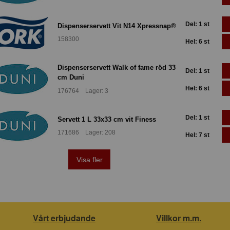
Del: 1 st
Dispenserservett Vit N14 Xpressnap®
158300
Hel: 6 st
Dispenserservett Walk of fame röd 33
Del: 1 st
cm Duni
Hel: 6 st
176764 Lager: 3
Del: 1 st
Servett 1 L 33x33 cm vit Finess
171686 Lager: 208
Hel: 7 st
Visa fler
Vårt erbjudande
Villkor m.m.