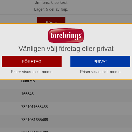
Jmf.pris:
0,55
kr/st
Lager: 5 del av förp.
Köp »
Vänligen välj företag eller privat
Duni
FÖRETAG
PRIVAT
Servett 3 lager
Priser visas exkl. moms
Priser visas inkl. moms
Duni AB
165546
7321011655465
7321031655469