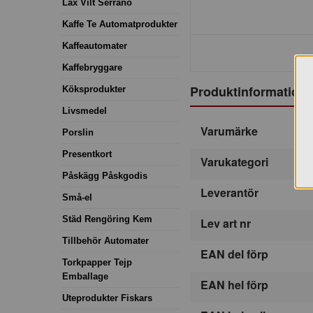
Lax Vilt Serrano
Kaffe Te Automatprodukter
Kaffeautomater
Kaffebryggare
Produktinformation
Köksprodukter
Livsmedel
Varumärke
Porslin
Presentkort
Varukategori
Påskägg Påskgodis
Leverantör
Små-el
Städ Rengöring Kem
Lev art nr
Tillbehör Automater
EAN del förp
Torkpapper Tejp
Emballage
EAN hel förp
Uteprodukter Fiskars