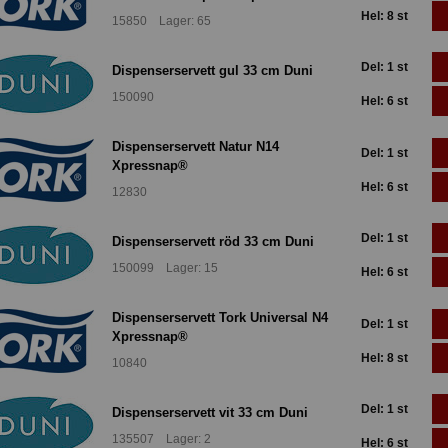
Hel: 8 st
15850 Lager: 65
Del: 1 st
Dispenserservett gul 33 cm Duni
150090
Hel: 6 st
Dispenserservett Natur N14
Del: 1 st
Xpressnap®
Hel: 6 st
12830
Del: 1 st
Dispenserservett röd 33 cm Duni
150099 Lager: 15
Hel: 6 st
Dispenserservett Tork Universal N4
Del: 1 st
Xpressnap®
Hel: 8 st
10840
Del: 1 st
Dispenserservett vit 33 cm Duni
135507 Lager: 2
Hel: 6 st