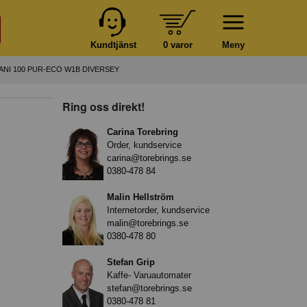
Kundtjänst
0 varor
Meny
ANI 100 PUR-ECO W1B DIVERSEY
Ring oss direkt!
Carina Torebring
Order, kundservice
carina@torebrings.se
0380-478 84
Malin Hellström
Internetorder, kundservice
malin@torebrings.se
0380-478 80
Stefan Grip
Kaffe- Varuautomater
stefan@torebrings.se
0380-478 81