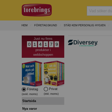
HEM
FÖRETAGSKUND
STÄD KEM PERSONLIG HYGIEN
Just nu finns
0
1
4
1
7
9
produkter i
webbshoppen
Privat
Företag
(inkl. moms)
(exkl. moms)
Startsida
Nya varor