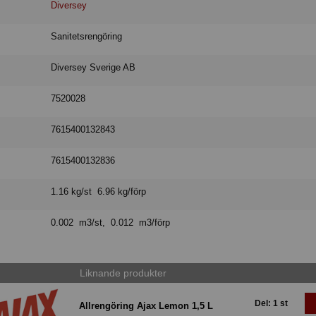
Diversey
Sanitetsrengöring
Diversey Sverige AB
7520028
7615400132843
7615400132836
1.16 kg/st 6.96 kg/förp
0.002 m3/st, 0.012 m3/förp
Liknande produkter
Del: 1 st
Allrengöring Ajax Lemon 1,5 L