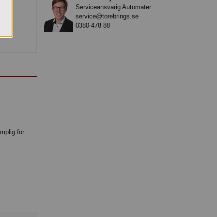
Serviceansvarig Automater
service@torebrings.se
0380-478 88
mplig för