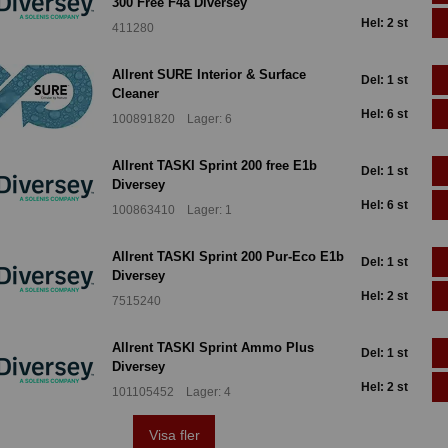
300 Free F4a Diversey
Hel: 2 st
411280
Allrent SURE Interior & Surface
Del: 1 st
Cleaner
Hel: 6 st
100891820 Lager: 6
Allrent TASKI Sprint 200 free E1b
Del: 1 st
Diversey
Hel: 6 st
100863410 Lager: 1
Allrent TASKI Sprint 200 Pur-Eco E1b
Del: 1 st
Diversey
Hel: 2 st
7515240
Allrent TASKI Sprint Ammo Plus
Del: 1 st
Diversey
Hel: 2 st
101105452 Lager: 4
Visa fler