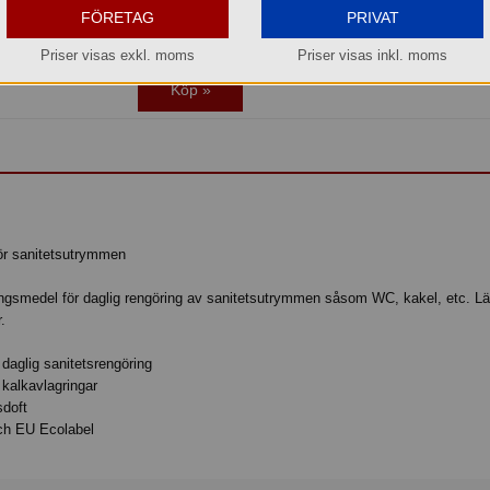
Jmf.pris:
70,60
kr/lit
FÖRETAG
PRIVAT
Lager: 22 del av förp.
Priser visas exkl. moms
Priser visas inkl. moms
Köp »
för sanitetsutrymmen
ingsmedel för daglig rengöring av sanitetsutrymmen såsom WC, kakel, etc. Lä
.
h daglig sanitetsrengöring
kalkavlagringar
sdoft
ch EU Ecolabel