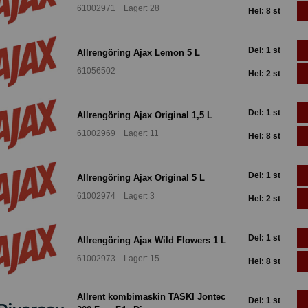
61002971 Lager: 28
Hel: 8 st
Del: 1 st
Allrengöring Ajax Lemon 5 L
61056502
Hel: 2 st
Del: 1 st
Allrengöring Ajax Original 1,5 L
61002969 Lager: 11
Hel: 8 st
Del: 1 st
Allrengöring Ajax Original 5 L
61002974 Lager: 3
Hel: 2 st
Del: 1 st
Allrengöring Ajax Wild Flowers 1 L
61002973 Lager: 15
Hel: 8 st
Allrent kombimaskin TASKI Jontec
Del: 1 st