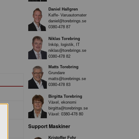
Daniel Hallgren
Kaffe- Varuautomater
daniel@torebrings.se
0380-478 87
Niklas Torebring
Inköp, logistik, IT
niklas@torebrings.se
0380-478 82
Matts Torebring
Grundare
matts@torebrings.se
0380-478 83
Birgitta Torebring
Växel, ekonomi
birgitta@torebrings.se
Växel:
0380-478 80
Support Maskiner
Kristoffer Fyhr