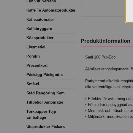
Lax Vilt Serrano
Kaffe Te Automatprodukter
Kaffeautomater
Kaffebryggare
Köksprodukter
Produktinformation
Livsmedel
Porslin
Sani 100 Pur-Eco
Presentkort
Alkaliskt rengöringsmedel 
Påskägg Påskgodis
Parfymerad alkalisk rengör
Små-el
alla vattentåliga sanitetsytor
Städ Rengöring Kem
• Effektiv för avfettning oc
Tillbehör Automater
• Förhindrar uppbyggnad av 
• Med frisk och fräsch citru
Torkpapper Tejp
• Miljömärkt med Svanen o
Emballage
Uteprodukter Fiskars