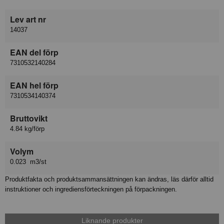
Lev art nr
14037
EAN del förp
7310532140284
EAN hel förp
7310534140374
Bruttovikt
4.84 kg/förp
Volym
0.023 m3/st
Produktfakta och produktsammansättningen kan ändras, läs därför alltid
instruktioner och ingrediensförteckningen på förpackningen.
Liknande produkter