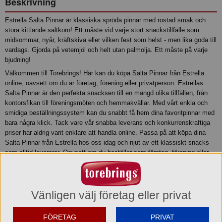
Beskrivning
Estrella Salta Pinnar är klassiska spröda pinnar med rostad smak och
stora kittlande saltkorn! Ett måste vid varje stort snackstillfälle som
midsommar, nyår, kräftskiva eller vilken fest som helst - men lika goda till
vardags. Gjorda på vetemjöl och helt utan palmolja. Ett måste på varje
bjudning!
Välkommen till Torebrings! Här kan du köpa Salta Pinnar från Estrella
online, oavsett om du är företag, förening eller privatperson. Estrellas
Salta Pinnar är den perfekta snacksen till en mängd olika tillfällen, från
kontorsfikan till föreningsmöten och hemmakvällar. Med vårt enkla och
smidiga beställningssystem kan du snabbt få hem dina favoritpinnar med
bara några klick. Tack vare vår snabba leverans och konkurrenskraftiga
priser har aldrig varit enklare att handla online. Passa på att köpa dina
Salta Pinnar från Estrella hos oss idag och njut av ett klassiskt snacks
som alltid levererar. Oavsett om du beställer som företag, förening eller
privatperson erbjuder vi flexibla lösningar som passar just dina behov.
Produktinformation
Vänligen välj företag eller privat
Relaterade sökord
FÖRETAG
PRIVAT
Estrella
Salta Pinnar
Snacks
Sticks
Pinnes
Salted