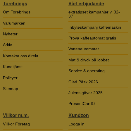
Torebrings
Vårt erbjudande
Om Torebrings
extratipset kampanjer v. 32-
37
Varumärken
Inbyteskampanj kaffemaskin
Nyheter
Prova kaffeautomat gratis
Arkiv
Vattenautomater
Kontakta oss direkt
Mat & dryck på jobbet
Kundtjänst
Service & operating
Policyer
Glad Påsk 2026
Sitemap
Julens gåvor 2025
PresentCard©
Villkor m.m.
Kundzon
Villkor Företag
Logga in