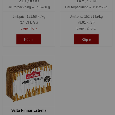
217,90 kr
148,70 kr
Hel förpackning =
1*15x80 g
Hel förpackning =
1*15x65 g
Jmf.pris:
181,58
kr/kg
Jmf.pris:
152,51
kr/kg
(14,53 kr/st)
(9,91 kr/st)
Lagerinfo »
Lager: 2 förp.
Köp »
Köp »
Salta Pinnar Estrella