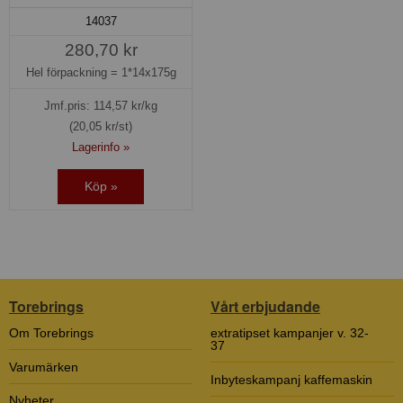
14037
280,70 kr
Hel förpackning =
1*14x175g
Jmf.pris:
114,57
kr/kg
(20,05 kr/st)
Lagerinfo »
Köp »
Torebrings
Vårt erbjudande
Om Torebrings
extratipset kampanjer v. 32-
37
Varumärken
Inbyteskampanj kaffemaskin
Nyheter