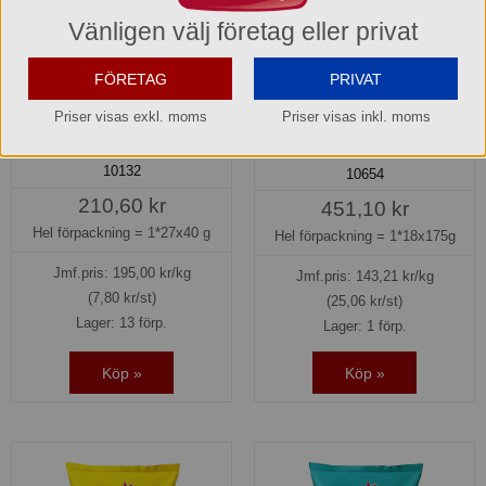
Vänligen välj företag eller privat
FÖRETAG
PRIVAT
Priser visas exkl. moms
Priser visas inkl. moms
Chips Grill 40 g Estrella
Chips Potatis Saltade
Original 175 g Estrella
10132
10654
210,60 kr
451,10 kr
Hel förpackning =
1*27x40 g
Hel förpackning =
1*18x175g
Jmf.pris:
195,00
kr/kg
Jmf.pris:
143,21
kr/kg
(7,80 kr/st)
(25,06 kr/st)
Lager: 13 förp.
Lager: 1 förp.
Köp »
Köp »