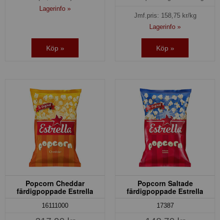
Lagerinfo »
Jmf.pris:
158,75
kr/kg
Lagerinfo »
Köp »
Köp »
Popcorn Cheddar
Popcorn Saltade
färdigpoppade Estrella
färdigpoppade Estrella
16111000
17387