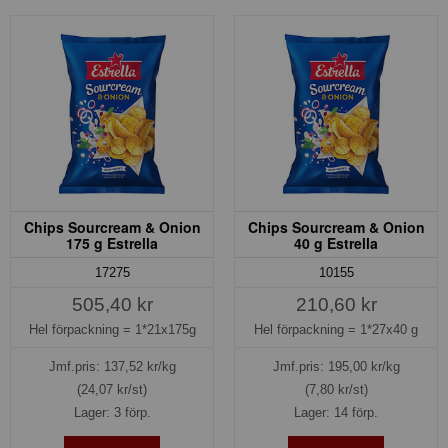
Chips Sourcream & Onion
Chips Sourcream & Onion
175 g Estrella
40 g Estrella
17275
10155
505,40 kr
210,60 kr
Hel förpackning =
1*21x175g
Hel förpackning =
1*27x40 g
Jmf.pris:
137,52
kr/kg
Jmf.pris:
195,00
kr/kg
(24,07 kr/st)
(7,80 kr/st)
Lager: 3 förp.
Lager: 14 förp.