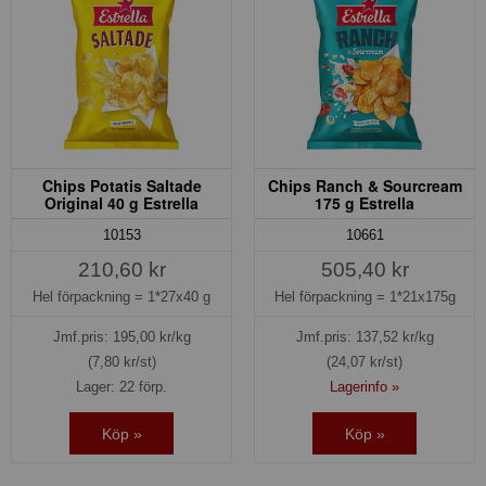
Chips Potatis Saltade
Chips Ranch & Sourcream
Original 40 g Estrella
175 g Estrella
10153
10661
210,60 kr
505,40 kr
Hel förpackning =
1*27x40 g
Hel förpackning =
1*21x175g
Jmf.pris:
195,00
kr/kg
Jmf.pris:
137,52
kr/kg
(7,80 kr/st)
(24,07 kr/st)
Lager: 22 förp.
Lagerinfo »
Köp »
Köp »