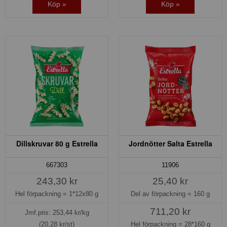
Köp »
Köp »
Dillskruvar 80 g Estrella
Jordnötter Salta Estrella
667303
11906
243,30 kr
25,40 kr
Hel förpackning =
1*12x80 g
Del av förpackning =
160 g
711,20 kr
Jmf.pris:
253,44
kr/kg
(20,28 kr/st)
Hel förpackning =
28*160 g