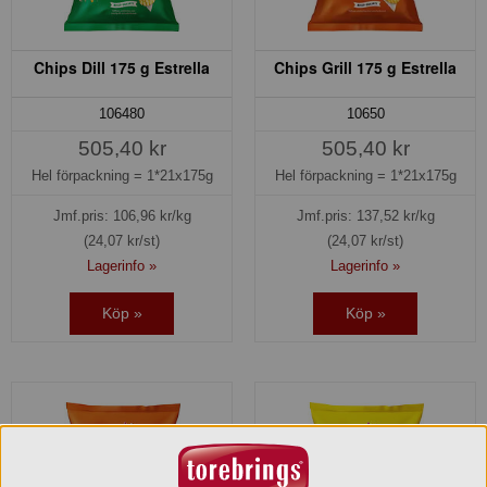
Chips Dill 175 g Estrella
Chips Grill 175 g Estrella
106480
10650
505,40 kr
505,40 kr
Hel förpackning =
1*21x175g
Hel förpackning =
1*21x175g
Jmf.pris:
106,96
kr/kg
Jmf.pris:
137,52
kr/kg
(24,07 kr/st)
(24,07 kr/st)
Lagerinfo »
Lagerinfo »
Köp »
Köp »