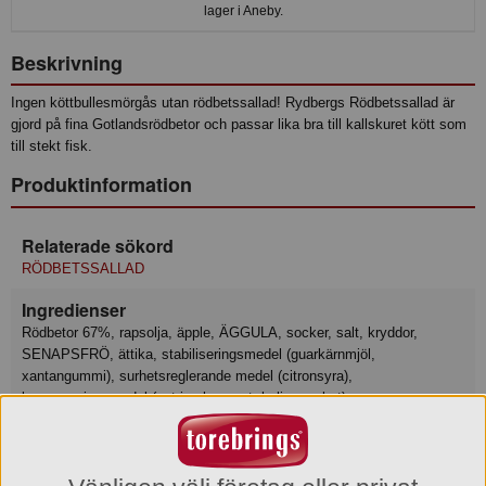
lager i Aneby.
Beskrivning
Ingen köttbullesmörgås utan rödbetssallad! Rydbergs Rödbetssallad är
gjord på fina Gotlandsrödbetor och passar lika bra till kallskuret kött som
till stekt fisk.
Produktinformation
Relaterade sökord
RÖDBETSSALLAD
Ingredienser
Rödbetor 67%, rapsolja, äpple, ÄGGULA, socker, salt, kryddor,
SENAPSFRÖ, ättika, stabiliseringsmedel (guarkärnmjöl,
xantangummi), surhetsreglerande medel (citronsyra),
konserveringsmedel (natriumbensoat, kaliumsorbat).
Näringsvärde
Basmängdsdeklaration: 100 Gram