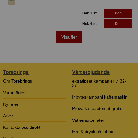
Del: 1 st
Köp
Hel: 6 st
Köp
Visa fler
Torebrings
Vårt erbjudande
Om Torebrings
extratipset kampanjer v. 32-
37
Varumärken
Inbyteskampanj kaffemaskin
Nyheter
Prova kaffeautomat gratis
Arkiv
Vattenautomater
Kontakta oss direkt
Mat & dryck på jobbet