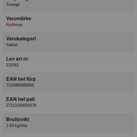
Sverige
Varumärke
Rydbergs
Varukategori
Sallad
Lev art nr
131061
EAN hel förp
7310980082006
EAN hel pall
27313160001679
Bruttovikt
2.63 kg/förp