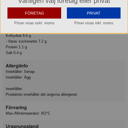
Vänligen välj företag eller privat
Näringsvärden:
Energi 1150 kJ
FÖRETAG
PRIVAT
Energi 280 kcal
Priser visas exkl. moms
Priser visas inkl. moms
Fett 25 g
- Varav mättat fett 1.9 g
Kolhydrat 8.6 g
- Varav sockerarter 7.2 g
Protein 1.1 g
Salt 0.4 g
Allergiinfo
Innehåller: Senap
Innehåller: Ägg
Innehåller:
Produkten innehåller det angivna allergenet.
Förvaring
Max-/Mintemperatur: 8/2°C
Ursprungsland