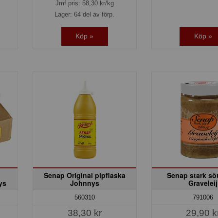
Jmf.pris:
58,30
kr/kg
Lager: 64 del av förp.
Köp »
Köp »
Senap Original pipflaska
Senap stark söt
ys
Johnnys
Graveleij
791006
560310
29,90 k
38,30 kr