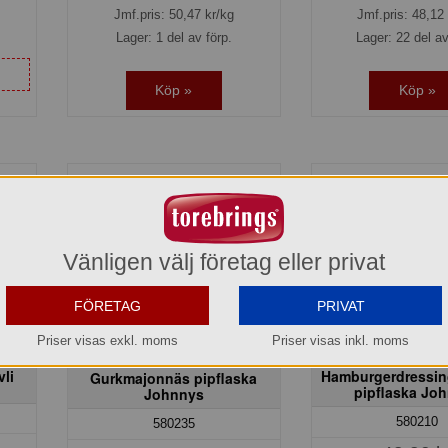
Jmf.pris:
50,47
kr/kg
Jmf.pris:
48,12
Lager: 1 del av förp.
Lager: 22 del av
Köp »
Köp »
Vänligen välj företag eller privat
FÖRETAG
PRIVAT
Priser visas exkl. moms
Priser visas inkl. moms
li
Hamburgerdressing
Gurkmajonnäs pipflaska
pipflaska Jo
Johnnys
580210
580235