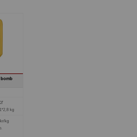
l bomb
kr
1*2,8 kg
kr/kg
p.