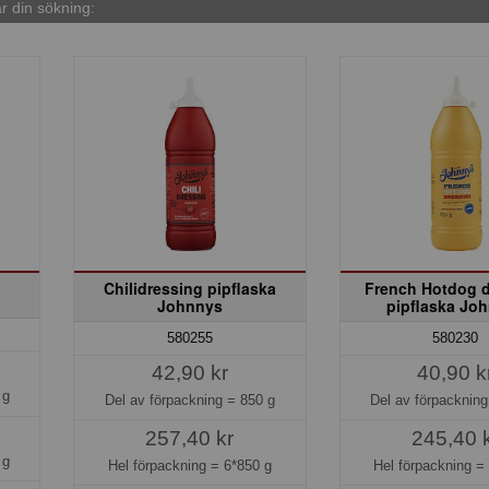
 din sökning:
Chilidressing pipflaska
French Hotdog d
Johnnys
pipflaska Jo
580255
580230
42,90 kr
40,90 k
 g
Del av förpackning =
850 g
Del av förpacknin
257,40 kr
245,40 
 g
Hel förpackning =
6*850 g
Hel förpackning 