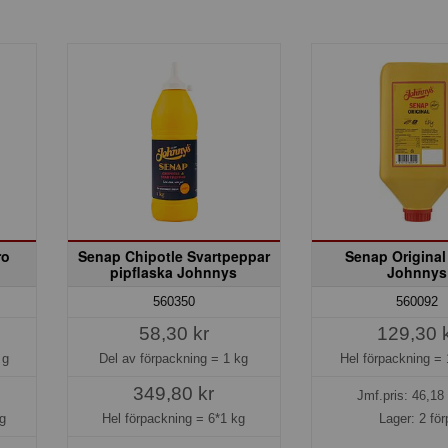
ro
Senap Chipotle Svartpeppar
Senap Origina
pipflaska Johnnys
Johnnys
560350
560092
58,30 kr
129,30 
 g
Del av förpackning =
1 kg
Hel förpackning =
349,80 kr
Jmf.pris:
46,18
g
Hel förpackning =
6*1 kg
Lager: 2 för