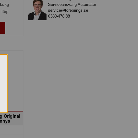
Serviceansvarig Automater
kr/kg
service@torebrings.se
 förp.
0380-478 88
 Original
hnnys