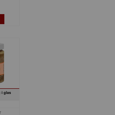
 i glas
r