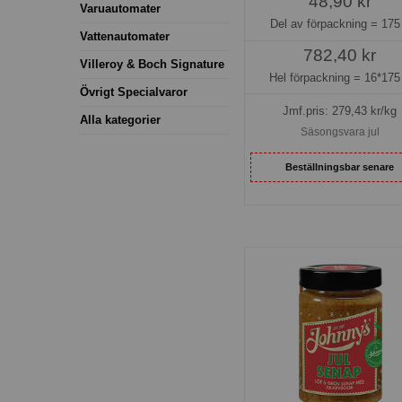
48,90 kr
Varuautomater
Del av förpackning =
175
Vattenautomater
782,40 kr
Villeroy & Boch Signature
Hel förpackning =
16*175
Övrigt Specialvaror
Jmf.pris:
279,43
kr/kg
Alla kategorier
Säsongsvara jul
Beställningsbar senare