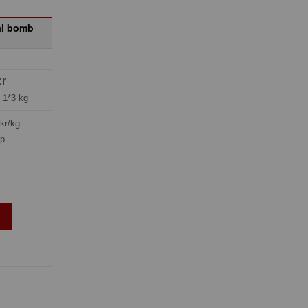
al bomb
kr
=
1*3 kg
kr/kg
rp.