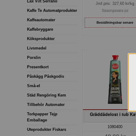
Lax Vilt Serrano
Jmf.pris:
327,60
kr/kg
Kaffe Te Automatprodukter
Säsongsvara jul
Kaffeautomater
Beställningsbar senare
Kaffebryggare
Köksprodukter
Livsmedel
Porslin
Presentkort
Påskägg Påskgodis
Små-el
Städ Rengöring Kem
Tillbehör Automater
Gräddädelost i tub Kav
Torkpapper Tejp
Emballage
1080400
Uteprodukter Fiskars