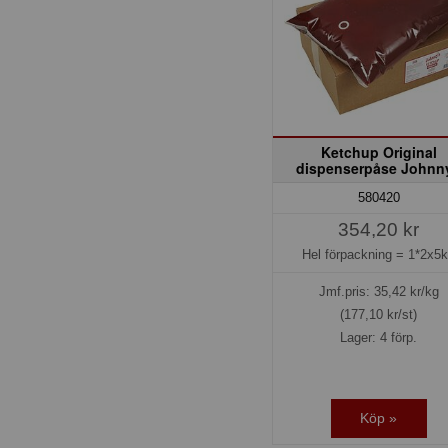
Ketchup Original
dispenserpåse Johnn
580420
354,20 kr
Hel förpackning =
1*2x5
Jmf.pris:
35,42
kr/kg
(177,10 kr/st)
Lager: 4 förp.
Köp »