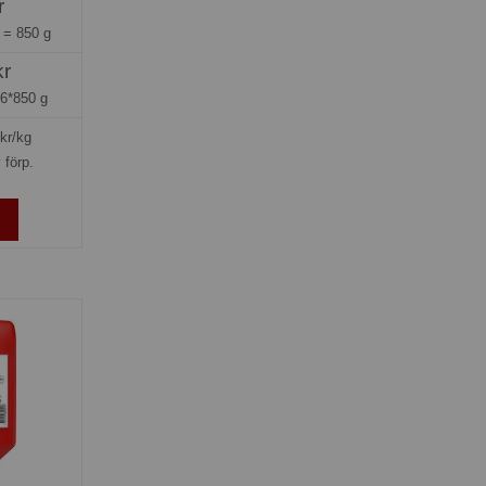
r
g =
850 g
kr
=
6*850 g
kr/kg
 förp.