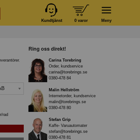
Kundtjänst
0 varor
Meny
Ring oss direkt!
everantörer.
Carina Torebring
Order, kundservice
carina@torebrings.se
0380-478 84
Malin Hellström
Internetorder, kundservice
malin@torebrings.se
0380-478 80
r/rad
Stefan Grip
Kaffe- Varuautomater
stefan@torebrings.se
0380-478 81