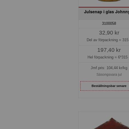
Julsenap i glas Johnn
3100058
32,90 kr
Del av förpackning =
315
197,40 kr
Hel förpackning =
6*315 
Jmf.pris:
104,44
kr/kg
Säsongsvara jul
Beställningsbar senare