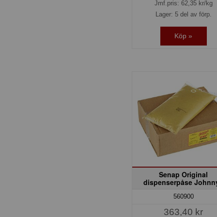
Jmf.pris:
62,35
kr/kg
Lager: 5 del av förp.
Köp »
Senap Original
dispenserpåse Johnn
560900
363,40 kr