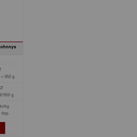
Johnnys
r
g =
850 g
kr
=
6*850 g
kr/kg
 förp.