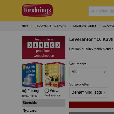
HEM
F&OUML;RETAGSKUND
LEVERANTÖRER
O. KAVLI
Leverantör "O. Kavli
Just nu finns
0
1
4
1
8
0
Här kan du fritextsöka bland a
produkter i
webbshoppen
Varumärke
Sortera efter
Privat
Företag
(inkl. moms)
(exkl. moms)
Startsida
Nya varor