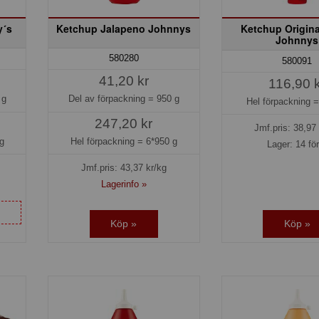
y´s
Ketchup Jalapeno Johnnys
Ketchup Origin
Johnnys
580280
580091
41,20 kr
116,90 
 g
Del av förpackning =
950 g
Hel förpackning 
247,20 kr
Jmf.pris:
38,97
g
Hel förpackning =
6*950 g
Lager: 14 fö
Jmf.pris:
43,37
kr/kg
Lagerinfo »
Köp »
Köp »