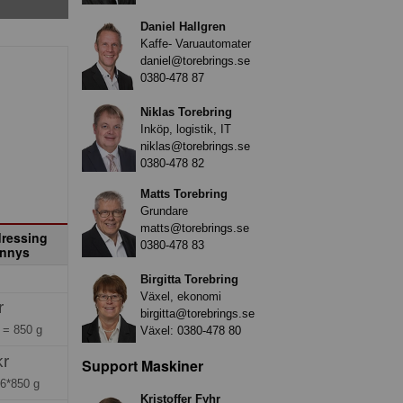
Daniel Hallgren
Kaffe- Varuautomater
daniel@torebrings.se
0380-478 87
Niklas Torebring
Inköp, logistik, IT
niklas@torebrings.se
0380-478 82
Matts Torebring
Grundare
matts@torebrings.se
ressing
0380-478 83
hnnys
Birgitta Torebring
Växel, ekonomi
r
birgitta@torebrings.se
g =
850 g
Växel:
0380-478 80
kr
Support Maskiner
=
6*850 g
Kristoffer Fyhr