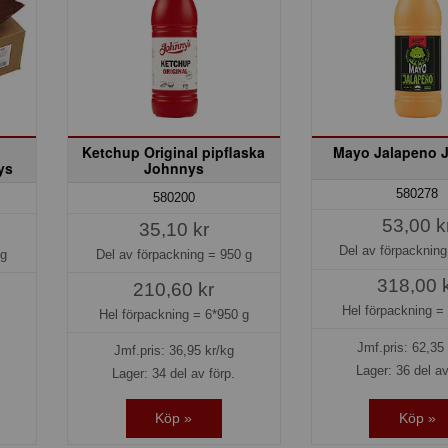
Ketchup Original pipflaska
Mayo Jalapeno 
ys
Johnnys
580278
580200
53,00 k
35,10 kr
Del av förpacknin
kg
Del av förpackning =
950 g
318,00 
210,60 kr
Hel förpackning 
Hel förpackning =
6*950 g
Jmf.pris:
62,35
Jmf.pris:
36,95
kr/kg
Lager: 36 del av
Lager: 34 del av förp.
Köp »
Köp »