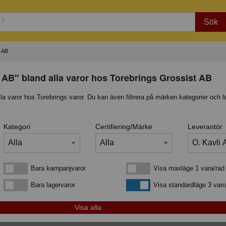
Sök
 AB
 AB" bland alla varor hos Torebrings Grossist AB
lla varor hos Torebrings varor. Du kan även filtrera på märken kategorier och l
Kategori
Certifiering/Märke
Leverantör
Bara kampanjvaror
Visa maxläge 1 vara/rad
Bara kampanjvaror
Visa maxläge 1 vara/rad
Bara lagervaror
Visa standardläge
Bara lagervaror
Visa standardläge 3 varo