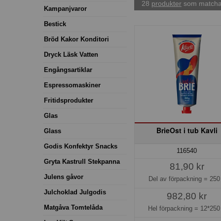
28
produkter
som matchar
Kampanjvaror
Bestick
Bröd Kakor Konditori
Dryck Läsk Vatten
Engångsartiklar
Espressomaskiner
Fritidsprodukter
Glas
BrieOst i tub Kavli
Glass
Godis Konfektyr Snacks
116540
Gryta Kastrull Stekpanna
81,90 kr
Julens gåvor
Del av förpackning =
250
Julchoklad Julgodis
982,80 kr
Matgåva Tomtelåda
Hel förpackning =
12*250