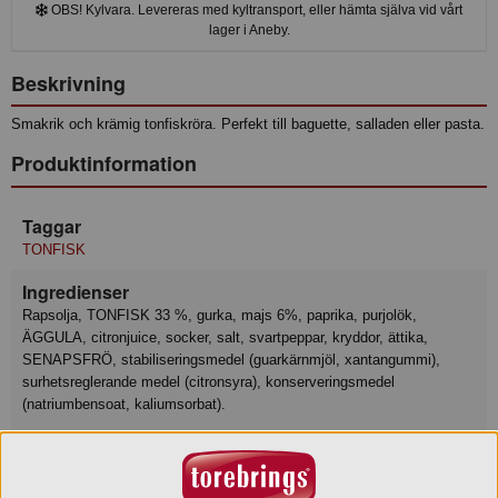
OBS! Kylvara. Levereras med kyltransport, eller hämta själva vid vårt
lager i Aneby.
Beskrivning
Smakrik och krämig tonfiskröra. Perfekt till baguette, salladen eller pasta.
Produktinformation
Taggar
TONFISK
Ingredienser
Rapsolja, TONFISK 33 %, gurka, majs 6%, paprika, purjolök,
ÄGGULA, citronjuice, socker, salt, svartpeppar, kryddor, ättika,
SENAPSFRÖ, stabiliseringsmedel (guarkärnmjöl, xantangummi),
surhetsreglerande medel (citronsyra), konserveringsmedel
(natriumbensoat, kaliumsorbat).
Näringsvärde
Basmängdsdeklaration: 100 Gram