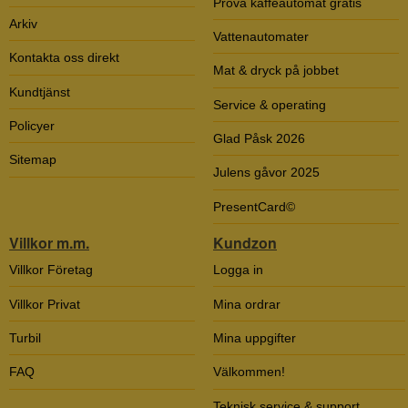
Prova kaffeautomat gratis
Arkiv
Vattenautomater
Kontakta oss direkt
Mat & dryck på jobbet
Kundtjänst
Service & operating
Policyer
Glad Påsk 2026
Sitemap
Julens gåvor 2025
PresentCard©
Villkor m.m.
Kundzon
Villkor Företag
Logga in
Villkor Privat
Mina ordrar
Turbil
Mina uppgifter
FAQ
Välkommen!
Teknisk service & support