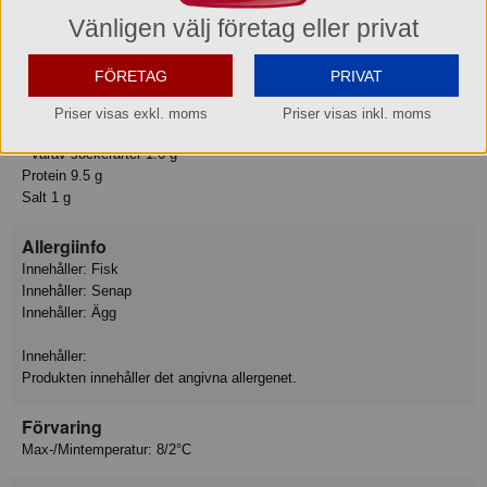
Vänligen välj företag eller privat
Näringsvärden:
Energi 1550 kJ
Energi 370 kcal
FÖRETAG
PRIVAT
Fett 36 g
- Varav mättat fett 2.8 g
Priser visas exkl. moms
Priser visas inkl. moms
Kolhydrat 2.9 g
- Varav sockerarter 1.6 g
Protein 9.5 g
Salt 1 g
Allergiinfo
Innehåller: Fisk
Innehåller: Senap
Innehåller: Ägg
Innehåller:
Produkten innehåller det angivna allergenet.
Förvaring
Max-/Mintemperatur: 8/2°C