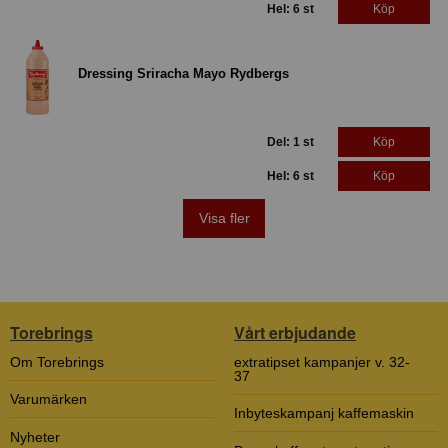
Hel: 6 st
Köp
Dressing Sriracha Mayo Rydbergs
Del: 1 st
Köp
Hel: 6 st
Köp
Visa fler
Torebrings
Vårt erbjudande
Om Torebrings
extratipset kampanjer v. 32-
37
Varumärken
Inbyteskampanj kaffemaskin
Nyheter