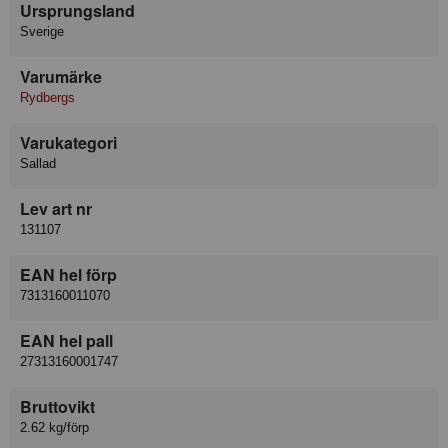
Ursprungsland
Sverige
Varumärke
Rydbergs
Varukategori
Sallad
Lev art nr
131107
EAN hel förp
7313160011070
EAN hel pall
27313160001747
Bruttovikt
2.62 kg/förp