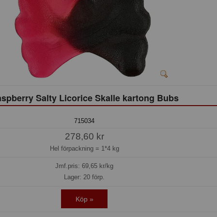
spberry Salty Licorice Skalle kartong Bubs
715034
278,60 kr
Hel förpackning =
1*4 kg
Jmf.pris:
69,65
kr/kg
Lager: 20 förp.
Köp »