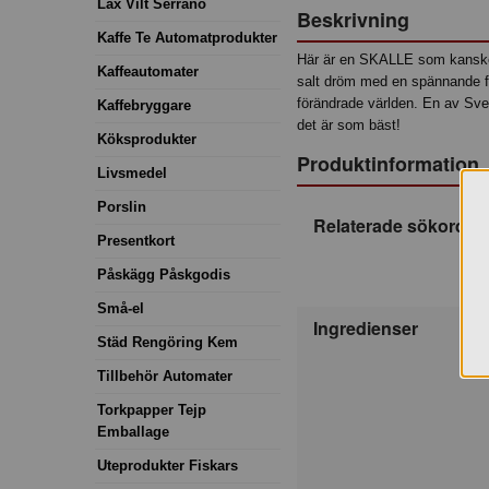
Lax Vilt Serrano
Beskrivning
Kaffe Te Automatprodukter
Här är en SKALLE som kanske 
Kaffeautomater
salt dröm med en spännande fo
förändrade världen. En av Sver
Kaffebryggare
det är som bäst!
Köksprodukter
Produktinformation
Livsmedel
Porslin
Relaterade sökord
Presentkort
Påskägg Påskgodis
Små-el
Ingredienser
Städ Rengöring Kem
Tillbehör Automater
Torkpapper Tejp
Emballage
Uteprodukter Fiskars