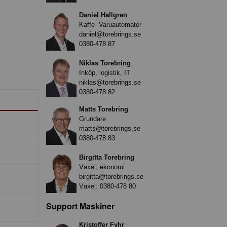
Daniel Hallgren
Kaffe- Varuautomater
daniel@torebrings.se
0380-478 87
Niklas Torebring
Inköp, logistik, IT
niklas@torebrings.se
0380-478 82
Matts Torebring
Grundare
matts@torebrings.se
0380-478 83
Birgitta Torebring
Växel, ekonomi
birgitta@torebrings.se
Växel:
0380-478 80
Support Maskiner
Kristoffer Fyhr