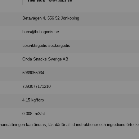
Hemsida
www.bubs.se
Betavägen 4, 556 52 Jönköping
bubs@bubsgodis.se
Lösviktsgodis sockergodis
Orkla Snacks Sverige AB
5969055034
7393077171210
4.15 kg/förp
0.008 m3/st
nsättningen kan ändras, läs därför alltid instruktioner och ingrediensförteck