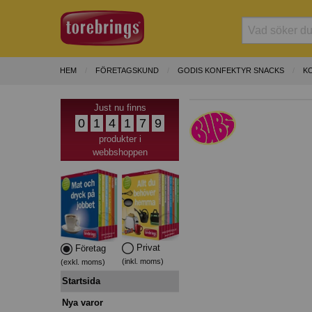
HEM
FÖRETAGSKUND
GODIS KONFEKTYR SNACKS
K
Just nu finns
0
1
4
1
7
9
produkter i
webbshoppen
Privat
Företag
(inkl. moms)
(exkl. moms)
Startsida
Nya varor