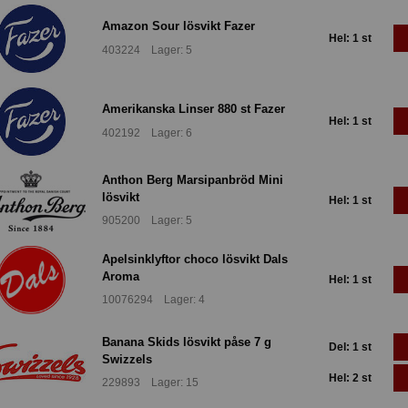
Amazon Sour lösvikt Fazer
Hel: 1 st
403224 Lager: 5
Amerikanska Linser 880 st Fazer
Hel: 1 st
402192 Lager: 6
Anthon Berg Marsipanbröd Mini
lösvikt
Hel: 1 st
905200 Lager: 5
Apelsinklyftor choco lösvikt Dals
Aroma
Hel: 1 st
10076294 Lager: 4
Banana Skids lösvikt påse 7 g
Del: 1 st
Swizzels
Hel: 2 st
229893 Lager: 15