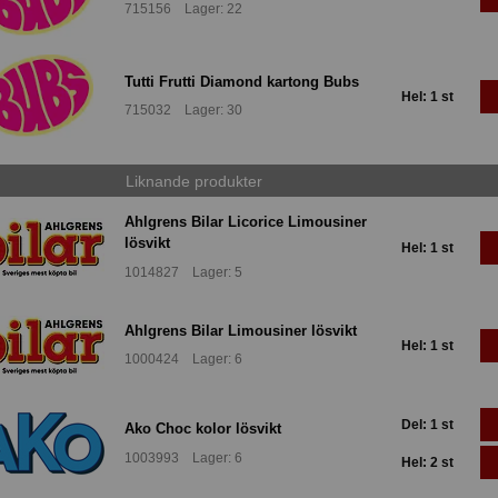
715156 Lager: 22
Tutti Frutti Diamond kartong Bubs
Hel: 1 st
715032 Lager: 30
Liknande produkter
Ahlgrens Bilar Licorice Limousiner
lösvikt
Hel: 1 st
1014827 Lager: 5
Ahlgrens Bilar Limousiner lösvikt
Hel: 1 st
1000424 Lager: 6
Del: 1 st
Ako Choc kolor lösvikt
1003993 Lager: 6
Hel: 2 st