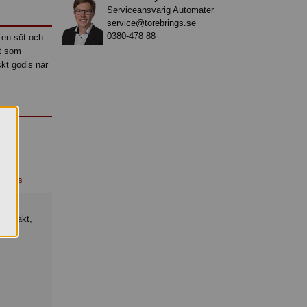
Serviceansvarig Automater
service@torebrings.se
0380-478 88
 en söt och
et som
skt godis när
akrits
extrakt,