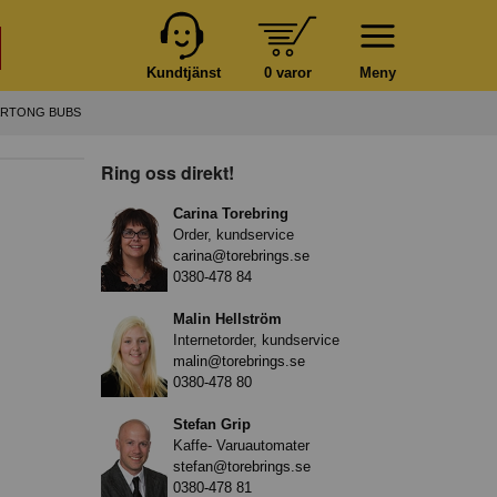
Kundtjänst
0 varor
Meny
KARTONG BUBS
Ring oss direkt!
Carina Torebring
Order, kundservice
carina@torebrings.se
0380-478 84
Malin Hellström
Internetorder, kundservice
malin@torebrings.se
0380-478 80
Stefan Grip
Kaffe- Varuautomater
stefan@torebrings.se
0380-478 81