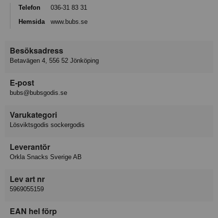
Telefon
036-31 83 31
Hemsida
www.bubs.se
Besöksadress
Betavägen 4, 556 52 Jönköping
E-post
bubs@bubsgodis.se
Varukategori
Lösviktsgodis sockergodis
Leverantör
Orkla Snacks Sverige AB
Lev art nr
5969055159
EAN hel förp