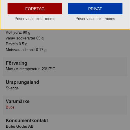
Basmängdeklaration: 100
FÖRETAG
PRIVAT
Energi 1535 kJ
Energi 361 kcal
Priser visas exkl. moms
Priser visas inkl. moms
Fett 0 g
varav mättat fett 0 g
Kolhydrat 90 g
varav sockerarter 65 g
Protein 0.5 g
Motsvarande salt 0.17 g
Förvaring
Max-/Mintemperatur: 23/17°C
Ursprungsland
Sverige
Varumärke
Bubs
Konsumentkontakt
Bubs Godis AB