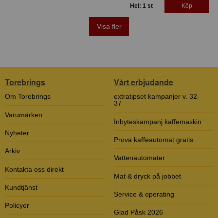
Hel: 1 st
Köp
Visa fler
Torebrings
Vårt erbjudande
Om Torebrings
extratipset kampanjer v. 32-
37
Varumärken
Inbyteskampanj kaffemaskin
Nyheter
Prova kaffeautomat gratis
Arkiv
Vattenautomater
Kontakta oss direkt
Mat & dryck på jobbet
Kundtjänst
Service & operating
Policyer
Glad Påsk 2026