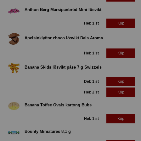
Anthon Berg Marsipanbröd Mini lösvikt
Hel: 1 st
Köp
Apelsinklyftor choco lösvikt Dals Aroma
Hel: 1 st
Köp
Banana Skids lösvikt påse 7 g Swizzels
Del: 1 st
Köp
Hel: 2 st
Köp
Banana Toffee Ovals kartong Bubs
Hel: 1 st
Köp
Bounty Miniatures 8,1 g