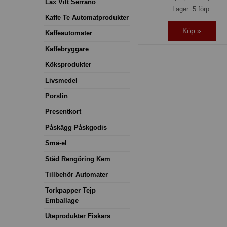
Lax Vilt Serrano
Lager: 5 förp.
Kaffe Te Automatprodukter
Köp »
Kaffeautomater
Kaffebryggare
Köksprodukter
Livsmedel
Porslin
Presentkort
Påskägg Påskgodis
Små-el
Städ Rengöring Kem
Tillbehör Automater
Torkpapper Tejp
Emballage
Uteprodukter Fiskars