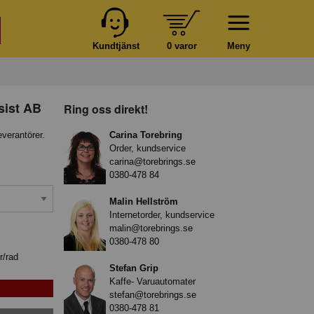
Kundtjänst
0 varor
Meny
sist AB
Ring oss direkt!
everantörer.
Carina Torebring
Order, kundservice
carina@torebrings.se
0380-478 84
Malin Hellström
Internetorder, kundservice
malin@torebrings.se
0380-478 80
r/rad
Stefan Grip
Kaffe- Varuautomater
stefan@torebrings.se
0380-478 81