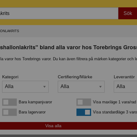
Sök
ONLAKRITS
shallonlakrits" bland alla varor hos Torebrings Gros
lla varor hos Torebrings varor. Du kan även filtrera på märken kategorier och l
Kategori
Certifiering/Märke
Leverantör
Bara kampanjvaror
Visa maxläge 1 vara/rad
Bara kampanjvaror
Visa maxläge 1 vara/rad
Bara lagervaror
Visa standardläge
Bara lagervaror
Visa standardläge 3 varo