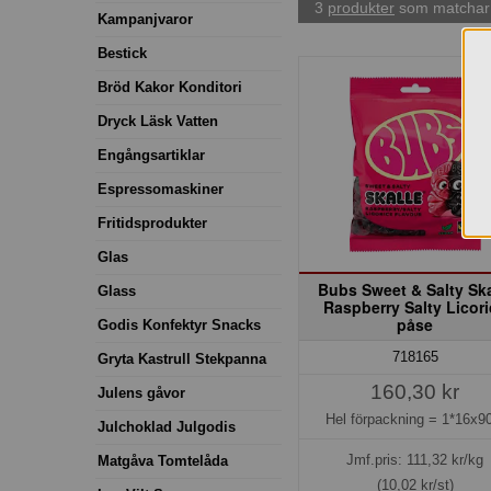
3
produkter
som matchar 
Kampanjvaror
Bestick
Bröd Kakor Konditori
Dryck Läsk Vatten
Engångsartiklar
Espressomaskiner
Fritidsprodukter
Glas
Bubs Sweet & Salty Ska
Glass
Raspberry Salty Licor
påse
Godis Konfektyr Snacks
718165
Gryta Kastrull Stekpanna
160,30 kr
Julens gåvor
Hel förpackning =
1*16x90
Julchoklad Julgodis
Jmf.pris:
111,32
kr/kg
Matgåva Tomtelåda
(10,02 kr/st)