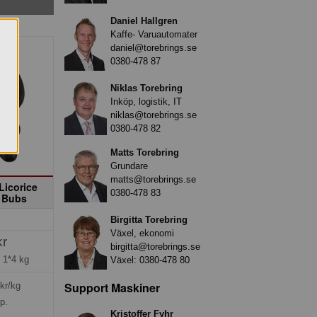
Daniel Hallgren
Kaffe- Varuautomater
daniel@torebrings.se
0380-478 87
Niklas Torebring
Inköp, logistik, IT
niklas@torebrings.se
0380-478 82
Matts Torebring
Grundare
matts@torebrings.se
Licorice
0380-478 83
g Bubs
Birgitta Torebring
Växel, ekonomi
kr
birgitta@torebrings.se
=
1*4 kg
Växel:
0380-478 80
Support Maskiner
kr/kg
rp.
Kristoffer Fyhr