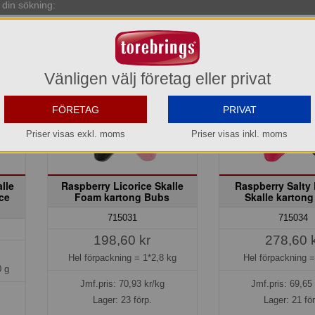
din sökning:
Vänligen välj företag eller privat
FÖRETAG
PRIVAT
Priser visas exkl. moms
Priser visas inkl. moms
lle
Raspberry Licorice Skalle
Raspberry Salty 
ice
Foam kartong Bubs
Skalle karton
715031
715034
198,60 kr
278,60 
Hel förpackning =
1*2,8 kg
Hel förpackning 
 g
Jmf.pris:
70,93
kr/kg
Jmf.pris:
69,65
Lager: 23 förp.
Lager: 21 fö