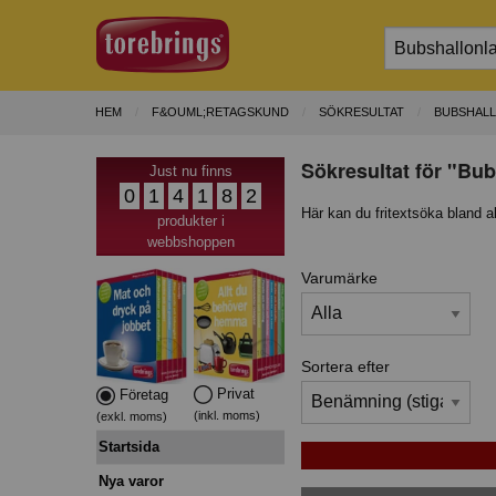
HEM
F&OUML;RETAGSKUND
SÖKRESULTAT
BUBSHALL
Sökresultat för "Bub
Just nu finns
0
1
4
1
8
2
Här kan du fritextsöka bland a
produkter i
webbshoppen
Varumärke
Sortera efter
Privat
Företag
(inkl. moms)
(exkl. moms)
Startsida
Nya varor