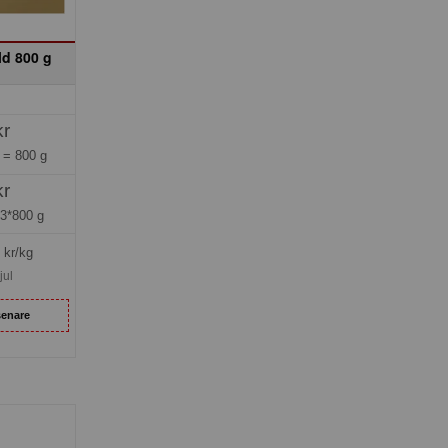
d 800 g
kr
g =
800 g
kr
=
3*800 g
kr/kg
jul
senare