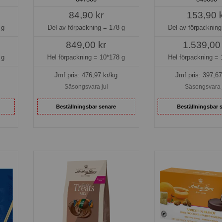
84,90 kr
153,90 
 g
Del av förpackning =
178 g
Del av förpacknin
849,00 kr
1.539,00
 g
Hel förpackning =
10*178 g
Hel förpackning =
Jmf.pris:
476,97
kr/kg
Jmf.pris:
397,67
Säsongsvara jul
Säsongsvara 
Beställningsbar senare
Beställningsbar 