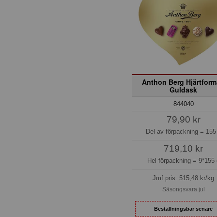
Anthon Berg Hjärtfor
Guldask
844040
79,90 kr
Del av förpackning =
155
719,10 kr
Hel förpackning =
9*155 
Jmf.pris:
515,48
kr/kg
Säsongsvara jul
Beställningsbar senare