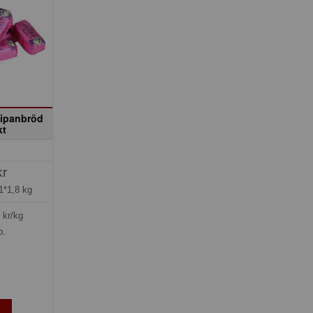
sipanbröd
kt
kr
1*1,8 kg
kr/kg
p.