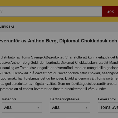
Sök
VERIGE AB
everantör av Anthon Berg, Diplomat Chokladask och
 distributör av Toms Sverige AB-produkter. Vi är stolta att kunna erbjuda det 
nklusive Anthon Berg Guld, den berömda Diplomat Chokladasken, utsökt Mand
r samling av Toms lösviktsgodis är oöverträffad, med en mängd olika godisar t
, inklusive Julchoklad. Så oavsett om du söker högkvalitativ choklad, säsongsb
a av god smak, har Torebrings det du behöver. Bläddra igenom vårt Toms sortime
a godisprodukter av högsta kvalitet. Som en lösviktsgodisleverantör arbetar 
rantera att vi endast levererar de finaste produkterna till våra kunder.
Kategori
Certifiering/Märke
Leverantör