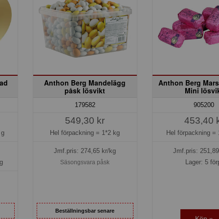
mad
Anthon Berg Mandelägg
Anthon Berg Mar
påsk lösvikt
Mini lösvi
179582
905200
549,30 kr
453,40 
 g
Hel förpackning =
1*2 kg
Hel förpackning =
Jmf.pris:
274,65
kr/kg
Jmf.pris:
251,89
g
Lager: 5 för
Säsongsvara påsk
Beställningsbar senare
Köp »