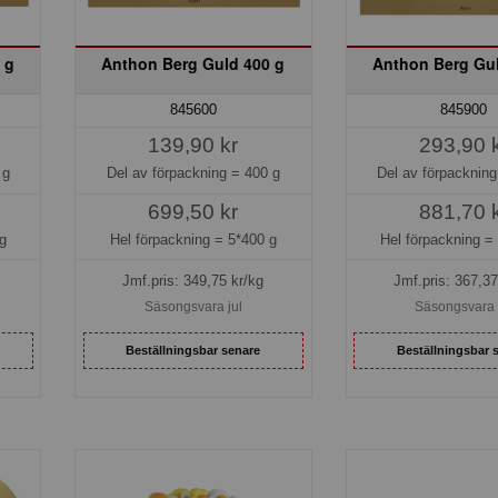
 g
Anthon Berg Guld 400 g
Anthon Berg Gul
845600
845900
139,90 kr
293,90 
 g
Del av förpackning =
400 g
Del av förpacknin
699,50 kr
881,70 
g
Hel förpackning =
5*400 g
Hel förpackning 
Jmf.pris:
349,75
kr/kg
Jmf.pris:
367,37
Säsongsvara jul
Säsongsvara 
Beställningsbar senare
Beställningsbar 