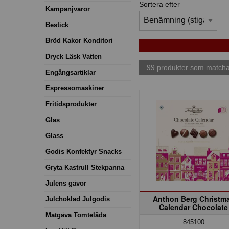
Sortera efter
Kampanjvaror
Bestick
Bröd Kakor Konditori
Dryck Läsk Vatten
99
produkter
som matchar
Engångsartiklar
Espressomaskiner
Fritidsprodukter
Glas
Glass
Godis Konfektyr Snacks
Gryta Kastrull Stekpanna
Julens gåvor
Anthon Berg Christm
Julchoklad Julgodis
Calendar Chocolate
Matgåva Tomtelåda
845100