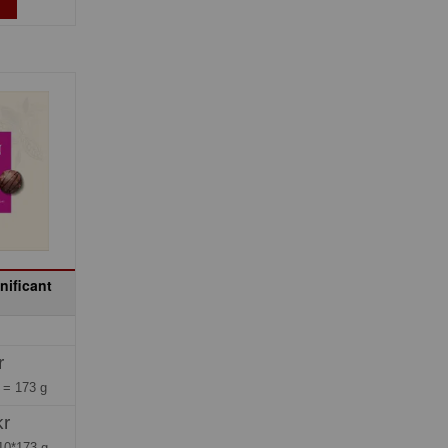
nificant
n
r
g =
173 g
kr
10*173 g