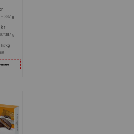
kr
g =
387 g
 kr
10*387 g
kr/kg
jul
senare