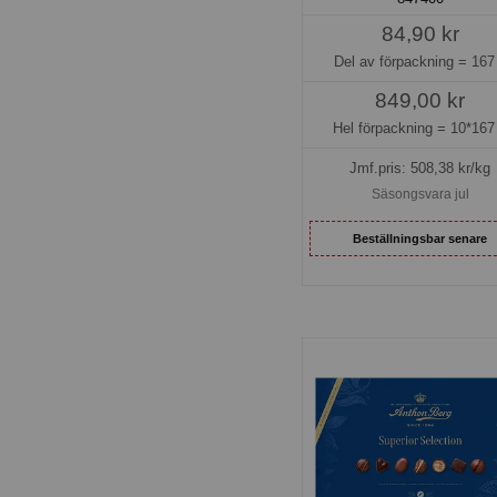
84,90 kr
Del av förpackning =
167
849,00 kr
Hel förpackning =
10*167
Jmf.pris:
508,38
kr/kg
Säsongsvara jul
Beställningsbar senare