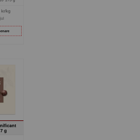
kr/kg
jul
senare
nificant
87 g