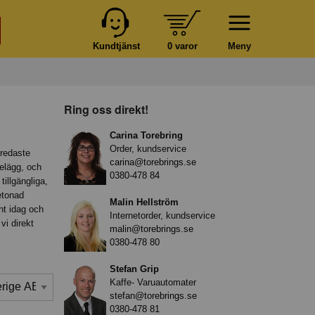
Kundtjänst
0 varor
Meny
Ring oss direkt!
Carina Torebring
Order, kundservice
bredaste
carina@torebrings.se
elägg, och
0380-478 84
illgängliga,
etonad
Malin Hellström
nt idag och
Internetorder, kundservice
vi direkt
malin@torebrings.se
0380-478 80
Stefan Grip
Kaffe- Varuautomater
stefan@torebrings.se
0380-478 81