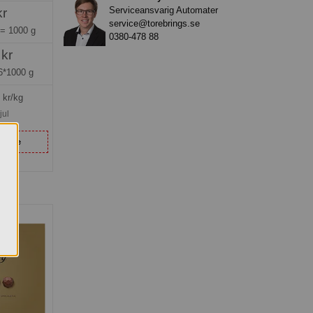
Serviceansvarig Automater
kr
service@torebrings.se
 =
1000 g
0380-478 88
 kr
6*1000 g
kr/kg
jul
senare