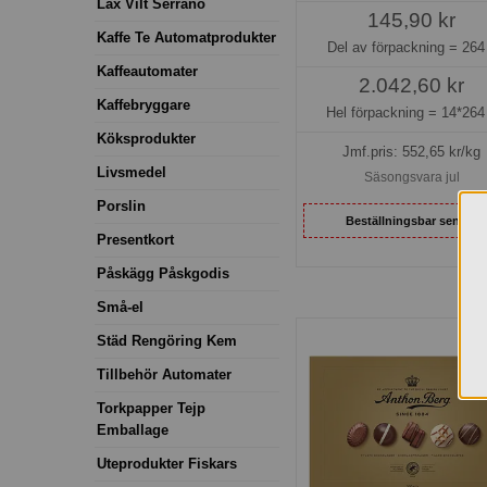
Lax Vilt Serrano
145,90 kr
Kaffe Te Automatprodukter
Del av förpackning =
264
Kaffeautomater
2.042,60 kr
Kaffebryggare
Hel förpackning =
14*264
Köksprodukter
Jmf.pris:
552,65
kr/kg
Livsmedel
Säsongsvara jul
Porslin
Beställningsbar senare
Presentkort
Påskägg Påskgodis
Små-el
Städ Rengöring Kem
Tillbehör Automater
Torkpapper Tejp
Emballage
Uteprodukter Fiskars