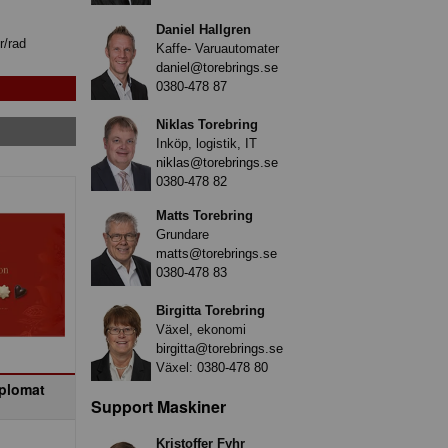
Daniel Hallgren
r/rad
Kaffe- Varuautomater
daniel@torebrings.se
0380-478 87
Niklas Torebring
Inköp, logistik, IT
niklas@torebrings.se
0380-478 82
Matts Torebring
Grundare
matts@torebrings.se
0380-478 83
Birgitta Torebring
Växel, ekonomi
birgitta@torebrings.se
Växel:
0380-478 80
plomat
Support Maskiner
n
Kristoffer Fyhr