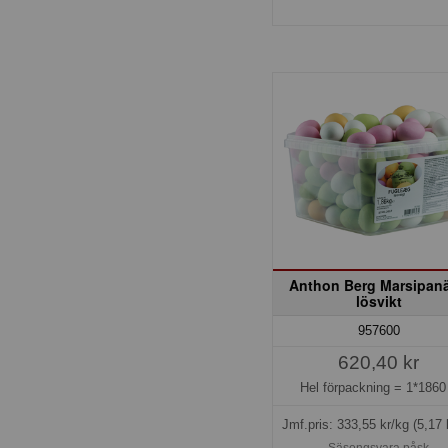
Anthon Berg Marsipan
lösvikt
957600
620,40 kr
Hel förpackning =
1*1860
Jmf.pris:
333,55
kr/kg
(5,17 
Säsongsvara påsk