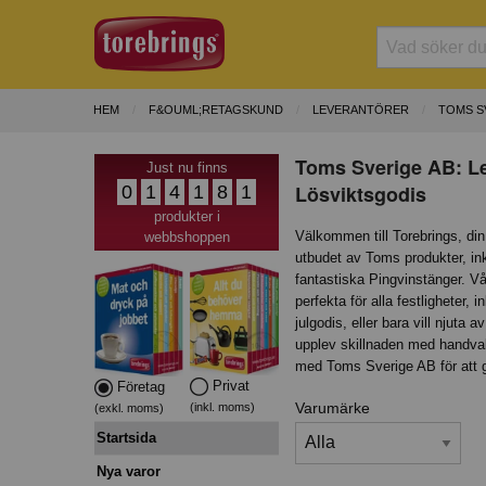
HEM
F&OUML;RETAGSKUND
LEVERANTÖRER
TOMS S
Toms Sverige AB: L
Just nu finns
Lösviktsgodis
0
1
4
1
8
1
produkter i
Välkommen till Torebrings, din
webbshoppen
utbudet av Toms produkter, i
fantastiska Pingvinstänger. Vå
perfekta för alla festligheter
julgodis, eller bara vill njut
upplev skillnaden med handvald
med Toms Sverige AB för att ga
Privat
Företag
Varumärke
(inkl. moms)
(exkl. moms)
Startsida
Nya varor