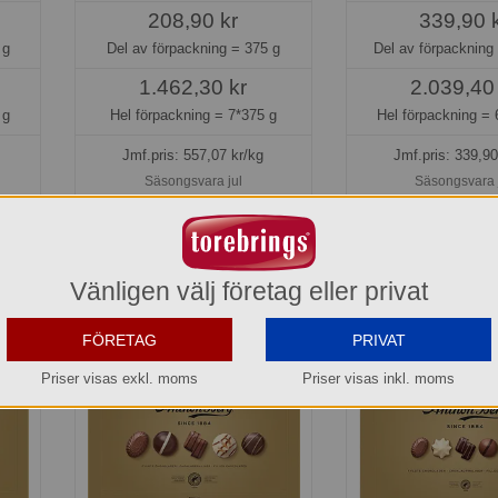
208,90 kr
339,90 
 g
Del av förpackning =
375 g
Del av förpackning
1.462,30 kr
2.039,40
 g
Hel förpackning =
7*375 g
Hel förpackning =
Jmf.pris:
557,07
kr/kg
Jmf.pris:
339,90
Säsongsvara jul
Säsongsvara 
Beställningsbar senare
Beställningsbar 
Vänligen välj företag eller privat
FÖRETAG
PRIVAT
Priser visas exkl. moms
Priser visas inkl. moms