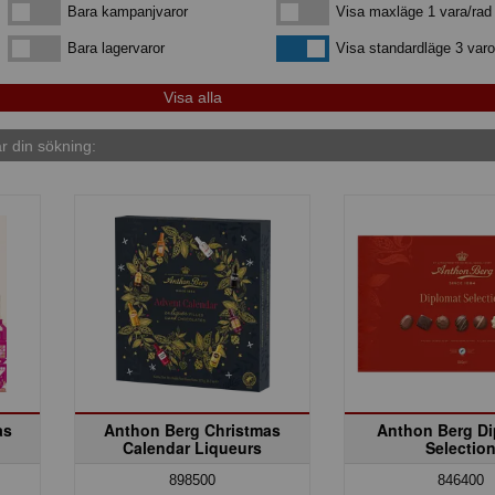
Bara kampanjvaror
Visa maxläge 1 vara/rad
Bara kampanjvaror
Visa maxläge 1 vara/rad
Bara lagervaror
Visa standardläge
Bara lagervaror
Visa standardläge 3 varo
 din sökning:
as
Anthon Berg Christmas
Anthon Berg Di
Calendar Liqueurs
Selectio
898500
846400