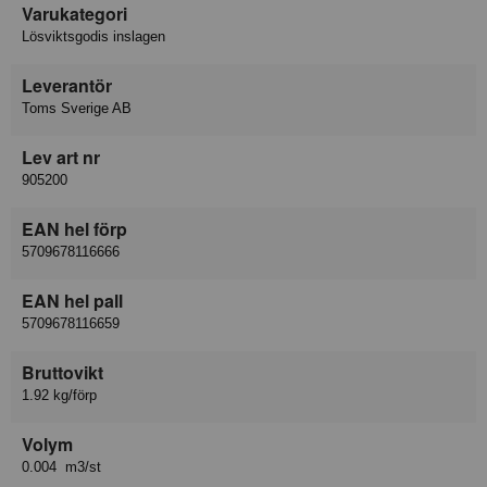
Varukategori
Lösviktsgodis inslagen
Leverantör
Toms Sverige AB
Lev art nr
905200
EAN hel förp
5709678116666
EAN hel pall
5709678116659
Bruttovikt
1.92 kg/förp
Volym
0.004 m3/st