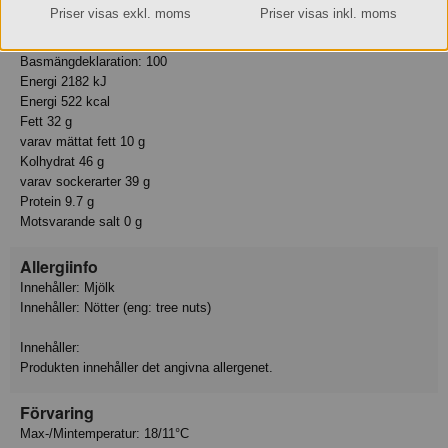
Priser visas exkl. moms
Priser visas inkl. moms
Näringsvärde
Tillagningsstatus: Ej tillagad
Basmängdeklaration: 100
Energi 2182 kJ
Energi 522 kcal
Fett 32 g
varav mättat fett 10 g
Kolhydrat 46 g
varav sockerarter 39 g
Protein 9.7 g
Motsvarande salt 0 g
Allergiinfo
Innehåller: Mjölk
Innehåller: Nötter (eng: tree nuts)
Innehåller:
Produkten innehåller det angivna allergenet.
Förvaring
Max-/Mintemperatur: 18/11°C