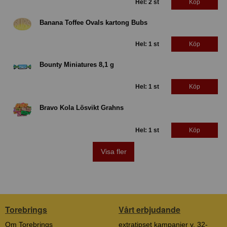
Hel: 2 st
Köp
Banana Toffee Ovals kartong Bubs
Hel: 1 st
Köp
Bounty Miniatures 8,1 g
Hel: 1 st
Köp
Bravo Kola Lösvikt Grahns
Hel: 1 st
Köp
Visa fler
Torebrings
Vårt erbjudande
Om Torebrings
extratipset kampanjer v. 32-