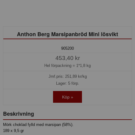
Anthon Berg Marsipanbröd Mini lösvikt
905200
453,40 kr
Hel förpackning =
1*1,8 kg
Jmf.pris:
251,89
kr/kg
Lager: 5 förp.
Köp »
Beskrivning
Mörk choklad fylld med marsipan (58%).
189 x 9,5 gr