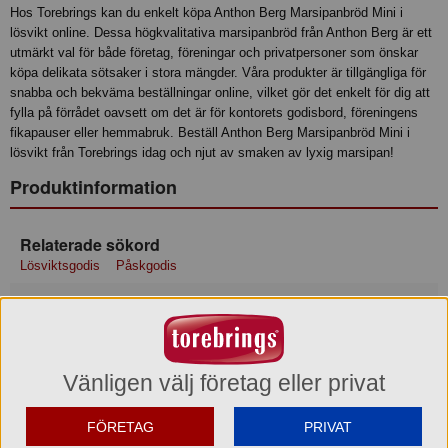
Hos Torebrings kan du enkelt köpa Anthon Berg Marsipanbröd Mini i
lösvikt online. Dessa högkvalitativa marsipanbröd från Anthon Berg är ett
utmärkt val för både företag, föreningar och privatpersoner som önskar
köpa delikata sötsaker i stora mängder. Våra produkter är tillgängliga för
snabba och bekväma beställningar online, vilket gör det enkelt för dig att
fylla på förrådet oavsett om det är för kontorets godisbord, föreningens
fikapauser eller hemmabruk. Beställ Anthon Berg Marsipanbröd Mini i
lösvikt från Torebrings idag och njut av smaken av lyxig marsipan!
Produktinformation
Relaterade sökord
Lösviktsgodis
Påskgodis
Ingredienser
Ingredienser: sukker/socker, MANDLER/MANDLAR 25%,
kakaomasse, abrikoskerner/-kjerner/-kjärnor, glykosesirup/-sirap,
kakaosmør, MÆLKEFEDT/MELKEFETT/MJÖLKFETT,
Vänligen välj företag eller privat
emulgator/emulgeringsmedel (rapslecithin), konserveringsmiddel
(sorbinsyre/-syra). KAN INDEHOLDE SPOR AF NØDDER/NØTTER.
KAN INNEHÅLLA SPÅR AV NÖTTER.
FÖRETAG
PRIVAT