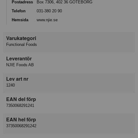
Postadress
Box 7306, 402 36 GÖTEBORG
Telefon
031-380 20 90
Hemsida
www.njie.se
Varukategori
Functional Foods
Leverantör
NJIE Foods AB
Lev art nr
1240
EAN del förp
7350068291241
EAN hel förp
37350068291242