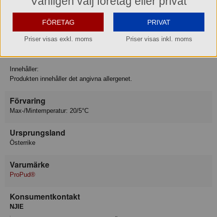
Vänligen välj företag eller privat
Protein 6.1 g
Motsvarande salt 0.10 g
FÖRETAG
PRIVAT
Allergiinfo
Priser visas exkl. moms
Priser visas inkl. moms
Innehåller: Mjölk
Innehåller:
Produkten innehåller det angivna allergenet.
Förvaring
Max-/Mintemperatur: 20/5°C
Ursprungsland
Österrike
Varumärke
ProPud®
Konsumentkontakt
NJIE