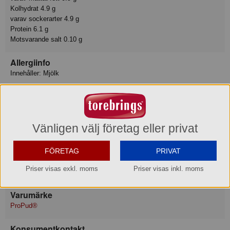
Kolhydrat 4.9 g
varav sockerarter 4.9 g
Protein 6.1 g
Motsvarande salt 0.10 g
Allergiinfo
Innehåller: Mjölk
Innehåller:
Produkten innehåller det angivna allergenet.
Förvaring
Vänligen välj företag eller privat
Max-/Mintemperatur: 20/5°C
FÖRETAG
PRIVAT
Ursprungsland
Priser visas exkl. moms
Priser visas inkl. moms
Österrike
Varumärke
ProPud®
Konsumentkontakt