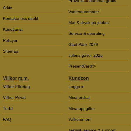
Prova kaffeautomat gratis
Arkiv
Vattenautomater
Kontakta oss direkt
Mat & dryck på jobbet
Kundtjänst
Service & operating
Policyer
Glad Påsk 2026
Sitemap
Julens gåvor 2025
PresentCard©
Villkor m.m.
Kundzon
Villkor Företag
Logga in
Villkor Privat
Mina ordrar
Turbil
Mina uppgifter
FAQ
Välkommen!
Teknisk service & support