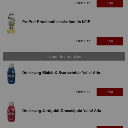
Hel: 1 st
Köp
ProPud Proteinmilkshake Vanilla NJIE
Hel: 1 st
Köp
Liknande produkter
Drickkvarg Blåbär & Svartavinbär Yalla! Arla
Hel: 1 st
Köp
Drickkvarg Jordgubb/Granatäpple Yalla! Arla