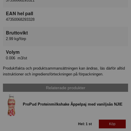
37350068293321
EAN hel pall
47350068293328
Bruttovikt
2.99 kg/förp
Volym
0.006 m3/st
Produktfakta och produktsammansättningen kan ändras, läs därför alltid
instruktioner och ingrediensförteckningen på förpackningen.
Relaterade produkter
ProPud Proteinmilkshake Äppelpaj med vaniljsås NJIE
Hel: 1 st
Köp