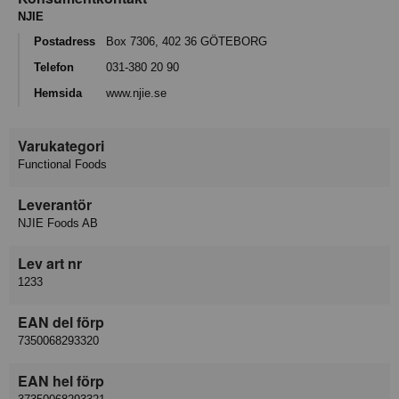
NJIE
Postadress
Box 7306, 402 36 GÖTEBORG
Telefon
031-380 20 90
Hemsida
www.njie.se
Varukategori
Functional Foods
Leverantör
NJIE Foods AB
Lev art nr
1233
EAN del förp
7350068293320
EAN hel förp