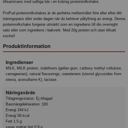
tillsammans med saftiga bär i en krämig proteinmilkshake.
ProPud proteinmilkshakes är de perfekta mellanmålet före eller efter ditt
träningspass eller under dagen när du behöver påfyllning av energi. Denna
proteinmilkshake fungerar utmärkt som en ingrediens till din overnight
oats eller som ingrediens i bakverk. Med 20g protein och utan tillsatt
socker!
Produktinformation
Ingredienser
MILK, MILK protein, stabilisers (gellan gum, carboxy methyl cellulose,
carrageenan), natural flavourings, sweeteners (steviol glycosides from
stevia, acesulfame K), lactase.
Näringsvärde
Tillagningsstatus: Ej tillagad
Basmängdeklaration: 100
Energi 244 kJ
Energi 58 kcal
Fett 1.5 g
varav mättat fett 0.9 g