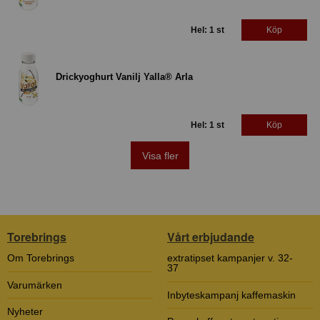
Hel: 1 st
Köp
Drickyoghurt Vanilj Yalla® Arla
Hel: 1 st
Köp
Visa fler
Torebrings
Vårt erbjudande
Om Torebrings
extratipset kampanjer v. 32-
37
Varumärken
Inbyteskampanj kaffemaskin
Nyheter