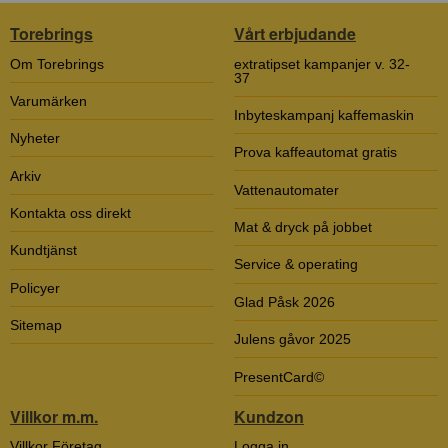
Torebrings
Vårt erbjudande
Om Torebrings
extratipset kampanjer v. 32-
37
Varumärken
Inbyteskampanj kaffemaskin
Nyheter
Prova kaffeautomat gratis
Arkiv
Vattenautomater
Kontakta oss direkt
Mat & dryck på jobbet
Kundtjänst
Service & operating
Policyer
Glad Påsk 2026
Sitemap
Julens gåvor 2025
PresentCard©
Villkor m.m.
Kundzon
Villkor Företag
Logga in