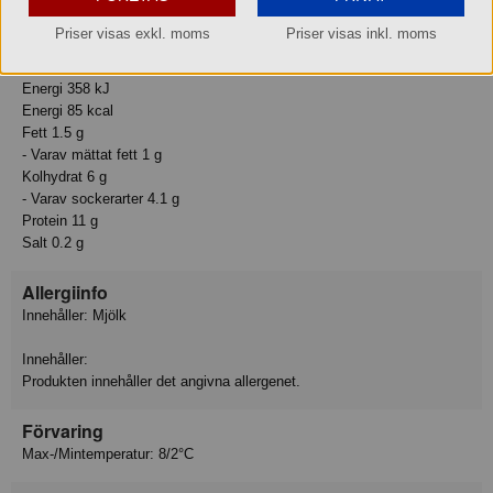
Basmängdsdeklaration: 100 Gram
Priser visas exkl. moms
Priser visas inkl. moms
Näringsvärden:
Energi 358 kJ
Energi 85 kcal
Fett 1.5 g
- Varav mättat fett 1 g
Kolhydrat 6 g
- Varav sockerarter 4.1 g
Protein 11 g
Salt 0.2 g
Allergiinfo
Innehåller: Mjölk
Innehåller:
Produkten innehåller det angivna allergenet.
Förvaring
Max-/Mintemperatur: 8/2°C