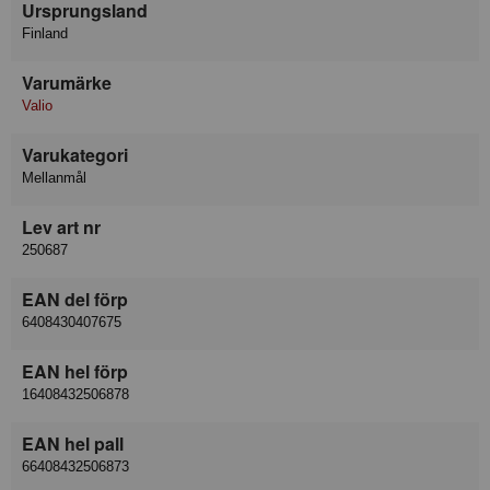
Ursprungsland
Finland
Varumärke
Valio
Varukategori
Mellanmål
Lev art nr
250687
EAN del förp
6408430407675
EAN hel förp
16408432506878
EAN hel pall
66408432506873