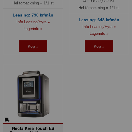
41.000,00 kr
Hel förpackning =
1*1 st
Hel förpackning =
1*1 st
Leasing:
790
kr/mån
Leasing:
648
kr/mån
Info Leasing/Hyra »
Info Leasing/Hyra »
Lagerinfo »
Lagerinfo »
Köp »
Köp »
Necta Krea Touch ES