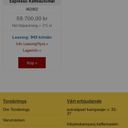
Espresso Kaffeautomat
962902
59.700,00 kr
Hel förpackning =
1*1 st
Leasing:
943
kr/mån
Info Leasing/Hyra »
Lagerinfo »
Köp »
Torebrings
Vårt erbjudande
Om Torebrings
extratipset kampanjer v. 32-
37
Varumärken
Inbyteskampanj kaffemaskin