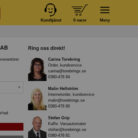
Kundtjänst
0 varor
Meny
 AB
Ring oss direkt!
everantörer.
Carina Torebring
Order, kundservice
carina@torebrings.se
0380-478 84
Malin Hellström
Internetorder, kundservice
malin@torebrings.se
0380-478 80
r/rad
Stefan Grip
Kaffe- Varuautomater
stefan@torebrings.se
0380-478 81