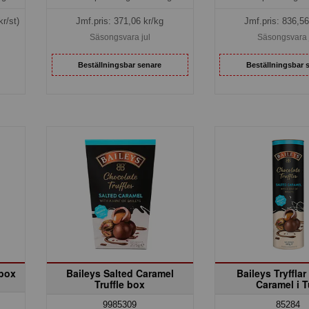
Jmf.pris:
371,06
kr/kg
Jmf.pris:
836,56
kr/st)
Säsongsvara jul
Säsongsvara 
Beställningsbar senare
Beställningsbar 
 box
Baileys Salted Caramel
Baileys Tryfflar
Truffle box
Caramel i 
9985309
85284