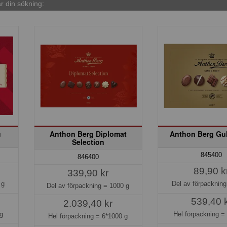
 din sökning:
u
Anthon Berg Diplomat
Anthon Berg Gul
Selection
845400
846400
89,90 k
339,90 kr
 g
Del av förpacknin
Del av förpackning =
1000 g
539,40 
2.039,40 kr
g
Hel förpackning 
Hel förpackning =
6*1000 g