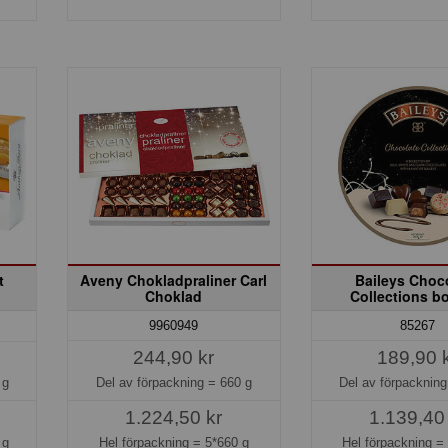
t
Aveny Chokladpraliner Carl
Baileys Choc
Choklad
Collections b
9960949
85267
244,90 kr
189,90 
Del av förpackning =
660 g
Del av förpacknin
 g
1.224,50 kr
1.139,40
Hel förpackning =
5*660 g
Hel förpackning 
 g