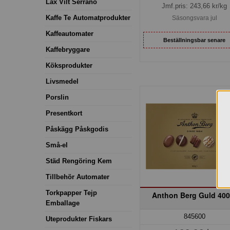
Lax Vilt Serrano
Jmf.pris:
243,66
kr/kg
Kaffe Te Automatprodukter
Säsongsvara jul
Kaffeautomater
Beställningsbar senare
Kaffebryggare
Köksprodukter
Livsmedel
Porslin
Presentkort
Påskägg Påskgodis
Små-el
Städ Rengöring Kem
Tillbehör Automater
Torkpapper Tejp
Anthon Berg Guld 400
Emballage
845600
Uteprodukter Fiskars