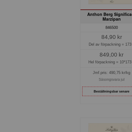
Anthon Berg Significa
Marzipan
846500
84,90 kr
Del av förpackning =
173
849,00 kr
Hel förpackning =
10*173
Jmf.pris:
490,75
kr/kg
Säsongsvara jul
Beställningsbar senare