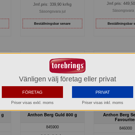
Jmf.pris:
449,50
Jmf.pris:
339,90
kr/kg
Säsongsvara 
Säsongsvara jul
Beställningsbar senare
Beställningsbar 
Vänligen välj företag eller privat
FÖRETAG
PRIVAT
Priser visas exkl. moms
Priser visas inkl. moms
 g
Anthon Berg Guld 800 g
Anthon Berg Se
Favourite
845900
846000