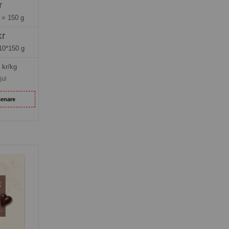
r
g =
150 g
kr
10*150 g
kr/kg
jul
senare