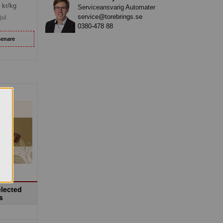
kr/kg
Serviceansvarig Automater
service@torebrings.se
jul
0380-478 88
senare
lected
s