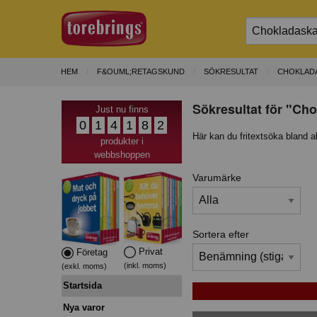
HEM
F&OUML;RETAGSKUND
SÖKRESULTAT
CHOKLAD
Sökresultat för "Cho
Just nu finns
0
1
4
1
8
2
Här kan du fritextsöka bland a
produkter i
webbshoppen
Varumärke
Sortera efter
Privat
Företag
(inkl. moms)
(exkl. moms)
Startsida
Nya varor