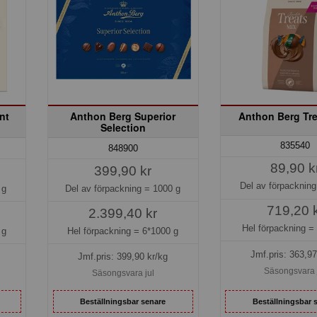
nt
Anthon Berg Superior
Anthon Berg Tre
Selection
835540
848900
89,90 k
399,90 kr
Del av förpacknin
 g
Del av förpackning =
1000 g
719,20 
2.399,40 kr
Hel förpackning 
 g
Hel förpackning =
6*1000 g
Jmf.pris:
363,97
Jmf.pris:
399,90
kr/kg
Säsongsvara 
Säsongsvara jul
Beställningsbar senare
Beställningsbar 