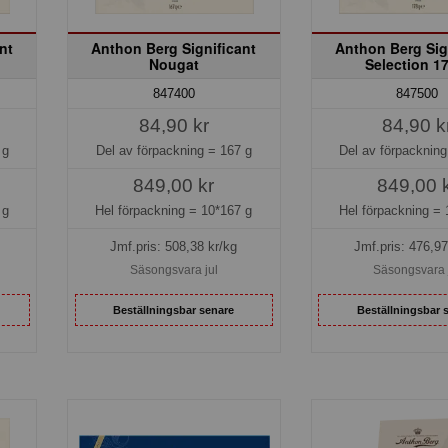
nt
Anthon Berg Significant
Anthon Berg Sig
Nougat
Selection 1
847400
847500
84,90 kr
84,90 k
 g
Del av förpackning =
167 g
Del av förpacknin
849,00 kr
849,00 
 g
Hel förpackning =
10*167 g
Hel förpackning =
Jmf.pris:
508,38
kr/kg
Jmf.pris:
476,97
Säsongsvara jul
Säsongsvara 
Beställningsbar senare
Beställningsbar 