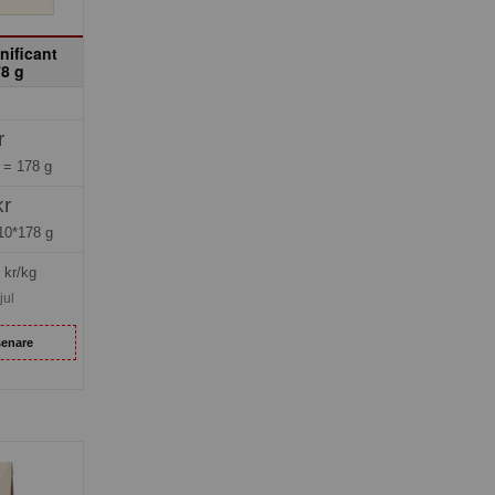
nificant
78 g
r
g =
178 g
kr
10*178 g
kr/kg
jul
senare