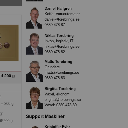
Daniel Hallgren
Kaffe- Varuautomater
daniel@torebrings.se
0380-478 87
Niklas Torebring
Inköp, logistik, IT
niklas@torebrings.se
0380-478 82
Matts Torebring
Grundare
matts@torebrings.se
d 200 g
0380-478 83
Birgitta Torebring
Växel, ekonomi
r
birgitta@torebrings.se
g =
200 g
Växel:
0380-478 80
kr
Support Maskiner
=
6*200 g
Kristoffer Fyhr