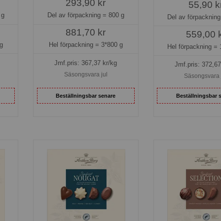
293,90 kr
55,90 k
 g
Del av förpackning =
800 g
Del av förpacknin
881,70 kr
559,00 
g
Hel förpackning =
3*800 g
Hel förpackning =
Jmf.pris:
367,37
kr/kg
Jmf.pris:
372,67
Säsongsvara jul
Säsongsvara 
Beställningsbar senare
Beställningsbar 