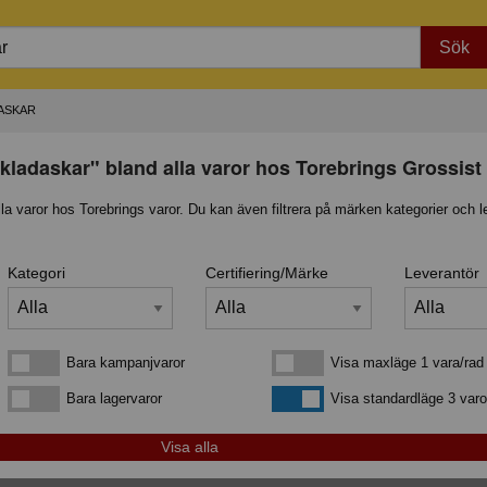
Sök
ASKAR
kladaskar" bland alla varor hos Torebrings Grossist
lla varor hos Torebrings varor. Du kan även filtrera på märken kategorier och l
Kategori
Certifiering/Märke
Leverantör
Bara kampanjvaror
Visa maxläge 1 vara/rad
Bara kampanjvaror
Visa maxläge 1 vara/rad
Bara lagervaror
Visa standardläge
Bara lagervaror
Visa standardläge 3 varo