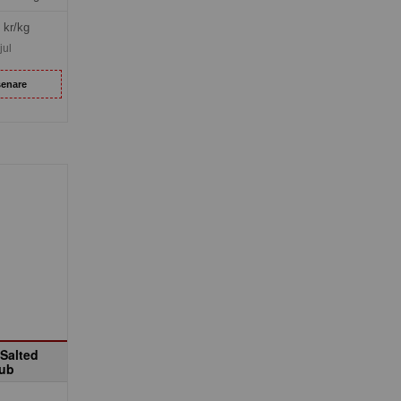
kr/kg
jul
senare
 Salted
Tub