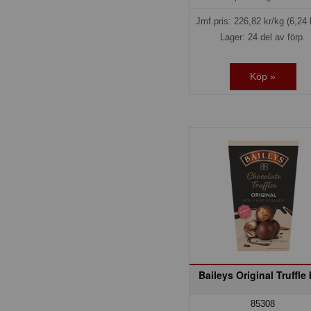
Jmf.pris:
226,82
kr/kg
(6,24 
Lager: 24 del av förp.
Köp »
Baileys Original Truffle
85308