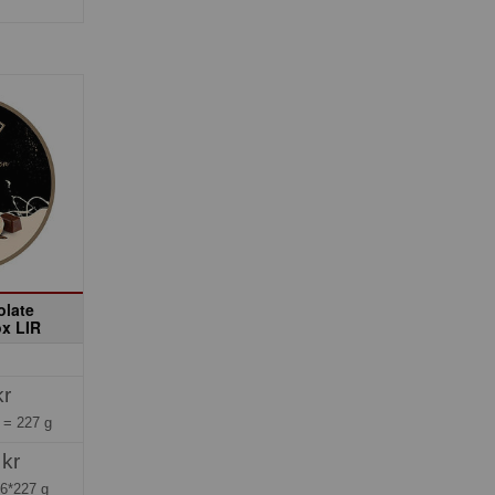
olate
ox LIR
kr
g =
227 g
 kr
=
6*227 g