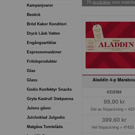
70
produkter
som matchar
Kampanjvaror
Bestick
Bröd Kakor Konditori
Dryck Läsk Vatten
Engångsartiklar
Espressomaskiner
Fritidsprodukter
Glas
Aladdin 4-p Marabo
Glass
Godis Konfektyr Snacks
4318384
Gryta Kastrull Stekpanna
99,90 kr
Julens gåvor
Del av förpackning =
410
Julchoklad Julgodis
399,60 kr
Matgåva Tomtelåda
Hel förpackning =
4*410 