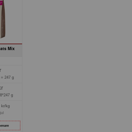
ats Mix
r
g =
247 g
kr
=
8*247 g
kr/kg
jul
senare