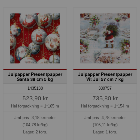
Julpapper Presentpapper
Julpapper Presentpapper
Santa 38 cm 5 kg
Vit Jul 57 cm 7 kg
1435138
330757
523,90 kr
735,80 kr
Hel förpackning =
1*165 m
Hel förpackning =
1*154 m
Jmf.pris:
3,18
kr/meter
Jmf.pris:
4,78
kr/meter
(104,78 kr/kg)
(105,11 kr/kg)
Lager: 2 förp.
Lager: 1 förp.