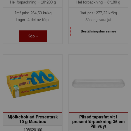
Hel förpackning =
10*200 g
Hel förpackning =
8*180 g
Jmf.pris:
264,50
kr/kg
Jmf.pris:
277,22
kr/kg
Lager: 4 del av förp.
Säsongsvara jul
Beställningsbar senare
Köp »
Mjölkchoklad Presentask
Plissé tapasfat vit i
10 g Marabou
presentförpackning 36 cm
Pillivuyt
108620100