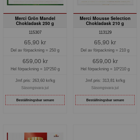
Merci Grön Mandel
Merci Mousse Selection
Chokladask 250 g
Chokladask 210 g
115307
113129
65,90 kr
65,90 kr
Del av förpackning =
250 g
Del av förpackning =
210 g
659,00 kr
659,00 kr
Hel förpackning =
10*250 g
Hel förpackning =
10*210 g
Jmf.pris:
263,60
kr/kg
Jmf.pris:
313,81
kr/kg
Säsongsvara jul
Säsongsvara jul
Beställningsbar senare
Beställningsbar senare