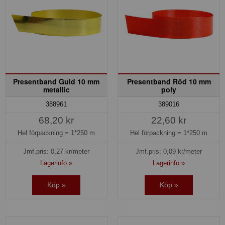
Presentband Guld 10 mm
Presentband Röd 10 mm
metallic
poly
388961
389016
68,20 kr
22,60 kr
Hel förpackning =
1*250 m
Hel förpackning =
1*250 m
Jmf.pris:
0,27
kr/meter
Jmf.pris:
0,09
kr/meter
Lagerinfo »
Lagerinfo »
Köp »
Köp »