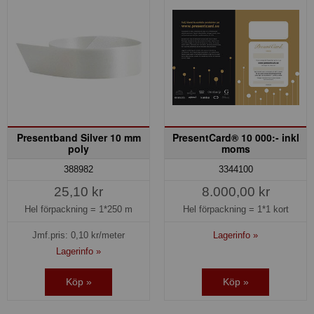
Presentband Silver 10 mm
PresentCard® 10 000:- inkl
poly
moms
388982
3344100
25,10 kr
8.000,00 kr
Hel förpackning =
1*250 m
Hel förpackning =
1*1 kort
Jmf.pris:
0,10
kr/meter
Lagerinfo »
Lagerinfo »
Köp »
Köp »