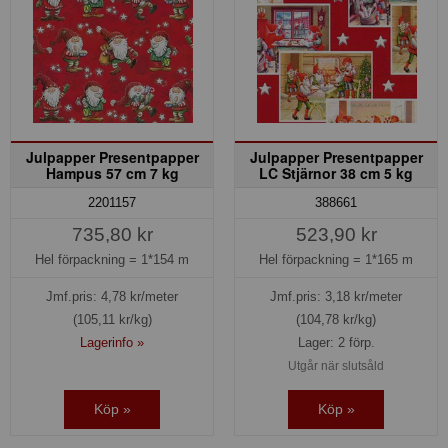
Julpapper Presentpapper
Julpapper Presentpapper
Hampus 57 cm 7 kg
LC Stjärnor 38 cm 5 kg
2201157
388661
735,80 kr
523,90 kr
Hel förpackning =
1*154 m
Hel förpackning =
1*165 m
Jmf.pris:
4,78
kr/meter
Jmf.pris:
3,18
kr/meter
(105,11 kr/kg)
(104,78 kr/kg)
Lagerinfo »
Lager: 2 förp.
Utgår när slutsåld
Köp »
Köp »