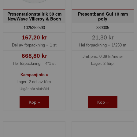
Presentationstallrik 30 cm
Presentband Gul 10 mm
NewWave Villeroy & Boch
poly
1025252590
389005
167,20 kr
21,30 kr
Del av förpackning =
1 st
Hel förpackning =
1*250 m
668,80 kr
Jmf.pris:
0,09
kr/meter
Hel förpackning =
4*1 st
Lager: 2 förp.
Kampanjinfo »
Lager: 2 del av förp.
Utgår när slutsåld
Köp »
Köp »