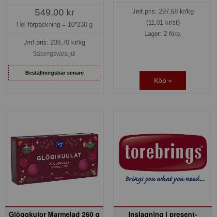
549,00 kr
Jmf.pris:
297,68
kr/kg
(11,01 kr/st)
Hel förpackning =
10*230 g
Lager: 2 förp.
Jmf.pris:
238,70
kr/kg
Säsongsvara jul
Beställningsbar senare
Köp »
Glöggkulor Marmelad 260 g
Inslagning i present-