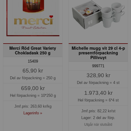
Merci Röd Great Variety
Michelle mugg vit 29 cl 4-p
Chokladask 250 g
presentförpackning
Pillivuyt
15409
999771
65,90 kr
328,90 kr
Del av förpackning =
250 g
Del av förpackning =
4 st
659,00 kr
1.973,40 kr
Hel förpackning =
10*250 g
Hel förpackning =
6*4 st
Jmf.pris:
263,60
kr/kg
Jmf.pris:
82,22
kr/st
Lagerinfo »
Lager: 2 del av förp.
Utgår när slutsåld