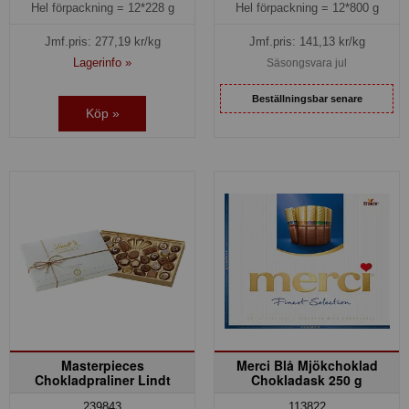
Hel förpackning =
12*800 g
Hel förpackning =
12*228 g
Jmf.pris:
141,13
kr/kg
Jmf.pris:
277,19
kr/kg
Lagerinfo »
Säsongsvara jul
Beställningsbar senare
Köp »
Masterpieces
Merci Blå Mjökchoklad
Chokladpraliner Lindt
Chokladask 250 g
239843
113822