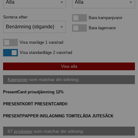
Sortera efter
Bara kampanjvaror
Bara kampanjvaror
Bara lagervaror
Bara lagervaror
Visa maxläge 1 vara/rad
Visa maxläge 1 vara/rad
Visa standardläge
Visa standardläge 2 varor/rad
Kategorier
som matchar din sökning:
PresentCard prisutjämning 12%
PRESENTKORT PRESENTCARD®
PRESENTPAPPER INSLAGNING TOMTELÅDA JUTESÄCK
67
produkter
som matchar din sökning: