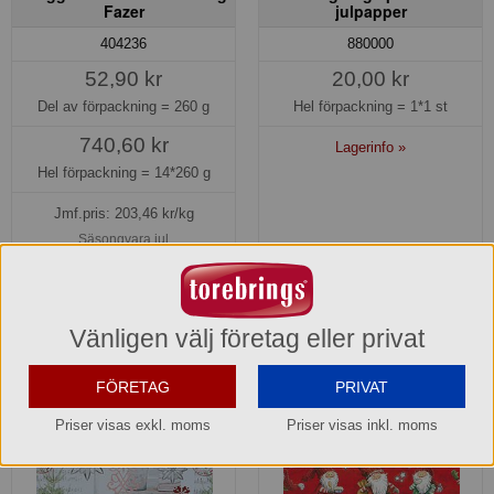
Fazer
julpapper
404236
880000
52,90 kr
20,00 kr
Del av förpackning =
260 g
Hel förpackning =
1*1 st
740,60 kr
Lagerinfo »
Hel förpackning =
14*260 g
Jmf.pris:
203,46
kr/kg
Säsongvara jul
Beställningsbar senare
Köp »
Vänligen välj företag eller privat
FÖRETAG
PRIVAT
Priser visas exkl. moms
Priser visas inkl. moms