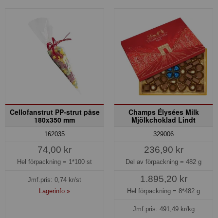
Cellofanstrut PP-strut påse
Champs Élysées Milk
180x350 mm
Mjölkchoklad Lindt
329006
162035
236,90 kr
74,00 kr
Del av förpackning =
482 g
Hel förpackning =
1*100 st
1.895,20 kr
Jmf.pris:
0,74
kr/st
Hel förpackning =
8*482 g
Lagerinfo »
Jmf.pris:
491,49
kr/kg