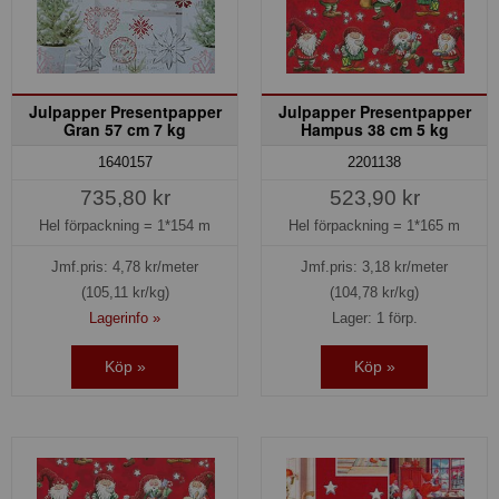
Julpapper Presentpapper
Julpapper Presentpapper
Gran 57 cm 7 kg
Hampus 38 cm 5 kg
1640157
2201138
735,80 kr
523,90 kr
Hel förpackning =
1*154 m
Hel förpackning =
1*165 m
Jmf.pris:
4,78
kr/meter
Jmf.pris:
3,18
kr/meter
(105,11 kr/kg)
(104,78 kr/kg)
Lagerinfo »
Lager: 1 förp.
Köp »
Köp »