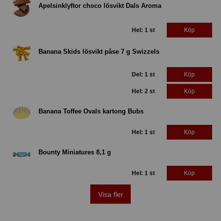
Apelsinklyftor choco lösvikt Dals Aroma
Hel: 1 st
Köp
Banana Skids lösvikt påse 7 g Swizzels
Del: 1 st
Köp
Hel: 2 st
Köp
Banana Toffee Ovals kartong Bubs
Hel: 1 st
Köp
Bounty Miniatures 8,1 g
Hel: 1 st
Köp
Visa fler