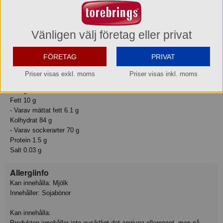
emulgeringsmedel (SOJAlecitin). KAN INNEHÅLLA MJÖLK/KAN
INDEHOLDE MÆLK/MELK.|
Vänligen välj företag eller privat
Näringsvärde
Basmängdsdeklaration: 100 Gram
FÖRETAG
PRIVAT
Näringsvärden:
Priser visas exkl. moms
Priser visas inkl. moms
Energi 1840 kJ
Energi 438 kcal
Fett 10 g
- Varav mättat fett 6.1 g
Kolhydrat 84 g
- Varav sockerarter 70 g
Protein 1.5 g
Salt 0.03 g
Allergiinfo
Kan innehålla: Mjölk
Innehåller: Sojabönor
Kan innehålla:
Produkten innehåller inte avsiktligt det angivna allergenet, men på