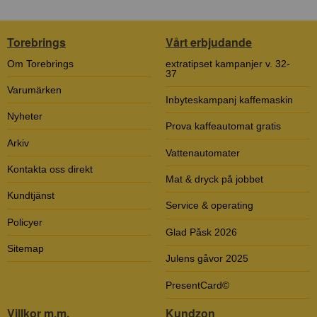
Torebrings
Vårt erbjudande
Om Torebrings
extratipset kampanjer v. 32-
37
Varumärken
Inbyteskampanj kaffemaskin
Nyheter
Prova kaffeautomat gratis
Arkiv
Vattenautomater
Kontakta oss direkt
Mat & dryck på jobbet
Kundtjänst
Service & operating
Policyer
Glad Påsk 2026
Sitemap
Julens gåvor 2025
PresentCard©
Villkor m.m.
Kundzon