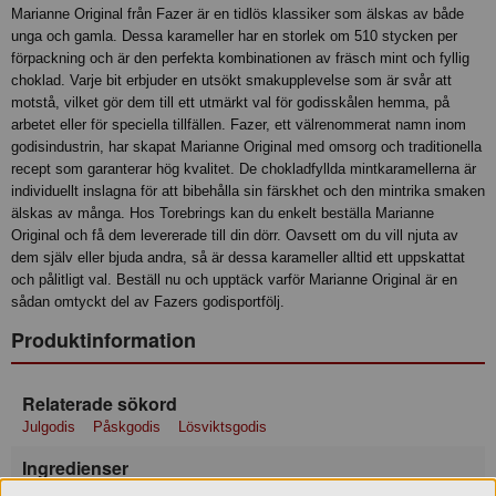
Marianne Original från Fazer är en tidlös klassiker som älskas av både
unga och gamla. Dessa karameller har en storlek om 510 stycken per
förpackning och är den perfekta kombinationen av fräsch mint och fyllig
choklad. Varje bit erbjuder en utsökt smakupplevelse som är svår att
motstå, vilket gör dem till ett utmärkt val för godisskålen hemma, på
arbetet eller för speciella tillfällen. Fazer, ett välrenommerat namn inom
godisindustrin, har skapat Marianne Original med omsorg och traditionella
recept som garanterar hög kvalitet. De chokladfyllda mintkaramellerna är
individuellt inslagna för att bibehålla sin färskhet och den mintrika smaken
älskas av många. Hos Torebrings kan du enkelt beställa Marianne
Original och få dem levererade till din dörr. Oavsett om du vill njuta av
dem själv eller bjuda andra, så är dessa karameller alltid ett uppskattat
och pålitligt val. Beställ nu och upptäck varför Marianne Original är en
sådan omtyckt del av Fazers godisportfölj.
Produktinformation
Relaterade sökord
Julgodis
Påskgodis
Lösviktsgodis
Ingredienser
Ingredienser: socker, glukossirap, kakaomassa, kakaosmör, aromer,