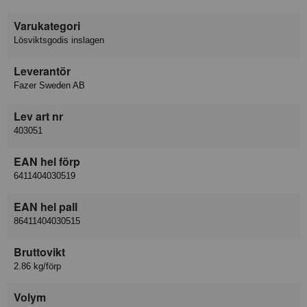
Varukategori
Lösviktsgodis inslagen
Leverantör
Fazer Sweden AB
Lev art nr
403051
EAN hel förp
6411404030519
EAN hel pall
86411404030515
Bruttovikt
2.86 kg/förp
Volym