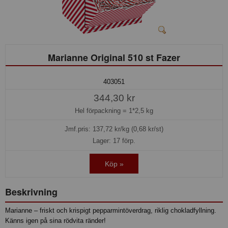
Marianne Original 510 st Fazer
403051
344,30 kr
Hel förpackning =
1*2,5 kg
Jmf.pris:
137,72
kr/kg (0,68 kr/st)
Lager: 17 förp.
Köp »
Beskrivning
Marianne – friskt och krispigt pepparmintöverdrag, riklig chokladfyllning.
Känns igen på sina rödvita ränder!